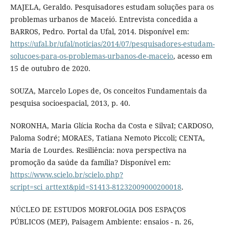
MAJELA, Geraldo. Pesquisadores estudam soluções para os
problemas urbanos de Maceió. Entrevista concedida a
BARROS, Pedro. Portal da Ufal, 2014. Disponível em:
https://ufal.br/ufal/noticias/2014/07/pesquisadores-estudam-
solucoes-para-os-problemas-urbanos-de-maceio
, acesso em
15 de outubro de 2020.
SOUZA, Marcelo Lopes de, Os conceitos Fundamentais da
pesquisa socioespacial, 2013, p. 40.
NORONHA, Maria Glícia Rocha da Costa e SilvaI; CARDOSO,
Paloma Sodré; MORAES, Tatiana Nemoto Piccoli; CENTA,
Maria de Lourdes. Resiliência: nova perspectiva na
promoção da saúde da família? Disponível em:
https://www.scielo.br/scielo.php?
script=sci_arttext&pid=S1413-81232009000200018
.
NÚCLEO DE ESTUDOS MORFOLOGIA DOS ESPAÇOS
PÚBLICOS (MEP), Paisagem Ambiente: ensaios - n. 26,