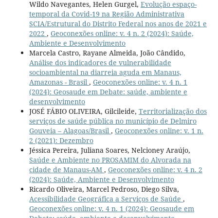
Wildo Navegantes, Helen Gurgel,
Evolução espaço-
temporal da Covid-19 na Região Administrativa
SCIA/Estrutural do Distrito Federal nos anos de 2021 e
2022
,
Geoconexões online: v. 4 n. 2 (2024): Saúde,
Ambiente e Desenvolvimento
Marcela Castro, Rayane Almeida, João Cândido,
Análise dos indicadores de vulnerabilidade
socioambiental na diarreia aguda em Manaus,
Amazonas - Brasil
,
Geoconexões online: v. 4 n. 1
(2024): Geosaude em Debate: saúde, ambiente e
desenvolvimento
JOSÉ FÁBIO OLIVEIRA, Gilcileide,
Territorialização dos
serviços de saúde pública no município de Delmiro
Gouveia – Alagoas/Brasil
,
Geoconexões online: v. 1 n.
2 (2021): Dezembro
Jéssica Pereira, Juliana Soares, Nelcioney Araújo,
Saúde e Ambiente no PROSAMIM do Alvorada na
cidade de Manaus-AM
,
Geoconexões online: v. 4 n. 2
(2024): Saúde, Ambiente e Desenvolvimento
Ricardo Oliveira, Marcel Pedroso, Diego Silva,
Acessibilidade Geográfica a Serviços de Saúde
,
Geoconexões online: v. 4 n. 1 (2024): Geosaude em