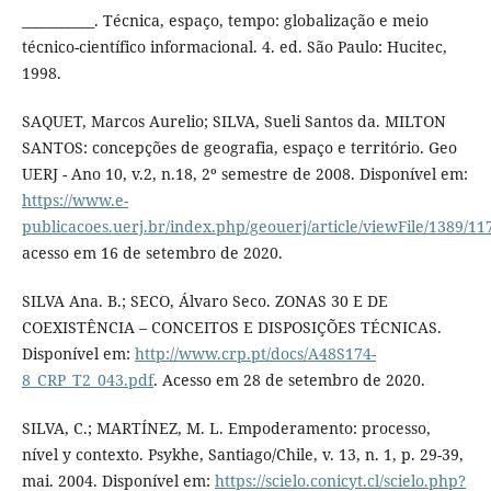
___________. Técnica, espaço, tempo: globalização e meio
técnico-científico informacional. 4. ed. São Paulo: Hucitec,
1998.
SAQUET, Marcos Aurelio; SILVA, Sueli Santos da. MILTON
SANTOS: concepções de geografia, espaço e território. Geo
UERJ - Ano 10, v.2, n.18, 2º semestre de 2008. Disponível em:
https://www.e-
publicacoes.uerj.br/index.php/geouerj/article/viewFile/1389/11
acesso em 16 de setembro de 2020.
SILVA Ana. B.; SECO, Álvaro Seco. ZONAS 30 E DE
COEXISTÊNCIA – CONCEITOS E DISPOSIÇÕES TÉCNICAS.
Disponível em:
http://www.crp.pt/docs/A48S174-
8_CRP_T2_043.pdf
. Acesso em 28 de setembro de 2020.
SILVA, C.; MARTÍNEZ, M. L. Empoderamento: processo,
nível y contexto. Psykhe, Santiago/Chile, v. 13, n. 1, p. 29-39,
mai. 2004. Disponível em:
https://scielo.conicyt.cl/scielo.php?