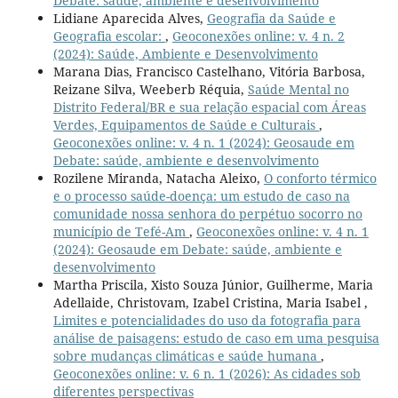
Debate: saúde, ambiente e desenvolvimento
Lidiane Aparecida Alves,
Geografia da Saúde e
Geografia escolar:
,
Geoconexões online: v. 4 n. 2
(2024): Saúde, Ambiente e Desenvolvimento
Marana Dias, Francisco Castelhano, Vitória Barbosa,
Reizane Silva, Weeberb Réquia,
Saúde Mental no
Distrito Federal/BR e sua relação espacial com Áreas
Verdes, Equipamentos de Saúde e Culturais
,
Geoconexões online: v. 4 n. 1 (2024): Geosaude em
Debate: saúde, ambiente e desenvolvimento
Rozilene Miranda, Natacha Aleixo,
O conforto térmico
e o processo saúde-doença: um estudo de caso na
comunidade nossa senhora do perpétuo socorro no
município de Tefé-Am
,
Geoconexões online: v. 4 n. 1
(2024): Geosaude em Debate: saúde, ambiente e
desenvolvimento
Martha Priscila, Xisto Souza Júnior, Guilherme, Maria
Adellaide, Christovam, Izabel Cristina, Maria Isabel ,
Limites e potencialidades do uso da fotografia para
análise de paisagens: estudo de caso em uma pesquisa
sobre mudanças climáticas e saúde humana
,
Geoconexões online: v. 6 n. 1 (2026): As cidades sob
diferentes perspectivas