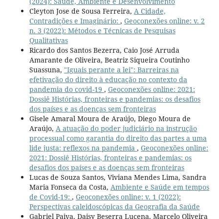
(2024): Saúde, Ambiente e Desenvolvimento
Cleyton Jose de Sousa Ferreira,
A Cidade,
Contradições e Imaginário:
,
Geoconexões online: v. 2
n. 3 (2022): Métodos e Técnicas de Pesquisas
Qualitativas
Ricardo dos Santos Bezerra, Caio José Arruda
Amarante de Oliveira, Beatriz Siqueira Coutinho
Suassuna,
"Iguais perante a lei": Barreiras na
efetivação do direito à educação no contexto da
pandemia do covid-19
,
Geoconexões online: 2021:
Dossiê Histórias, fronteiras e pandemias: os desafios
dos países e as doenças sem fronteiras
Gisele Amaral Moura de Araújo, Diego Moura de
Araújo,
A atuação do poder judiciário na instrução
processual como garantia do direito das partes a uma
lide justa: reflexos na pandemia
,
Geoconexões online:
2021: Dossiê Histórias, fronteiras e pandemias: os
desafios dos países e as doenças sem fronteiras
Lucas de Souza Santos, Viviana Mendes Lima, Sandra
Maria Fonseca da Costa,
Ambiente e Saúde em tempos
de Covid-19:
,
Geoconexões online: v. 1 (2022):
Perspectivas caleidoscópicas da Geografia da Saúde
Gabriel Paiva, Daisy Beserra Lucena, Marcelo Oliveira