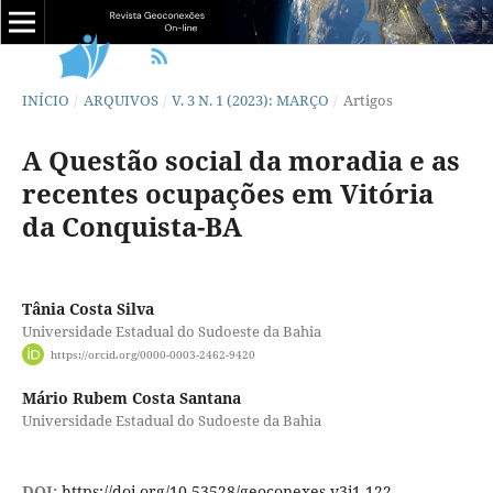
INÍCIO
/
ARQUIVOS
/
V. 3 N. 1 (2023): MARÇO
/
Artigos
A Questão social da moradia e as
recentes ocupações em Vitória
da Conquista-BA
Tânia Costa Silva
Universidade Estadual do Sudoeste da Bahia
https://orcid.org/0000-0003-2462-9420
Mário Rubem Costa Santana
Universidade Estadual do Sudoeste da Bahia
DOI:
https://doi.org/10.53528/geoconexes.v3i1.122