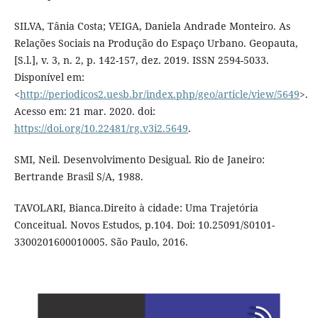
SILVA, Tânia Costa; VEIGA, Daniela Andrade Monteiro. As
Relações Sociais na Produção do Espaço Urbano. Geopauta,
[S.l.], v. 3, n. 2, p. 142-157, dez. 2019. ISSN 2594-5033.
Disponível em:
<
http://periodicos2.uesb.br/index.php/geo/article/view/5649
>.
Acesso em: 21 mar. 2020. doi:
https://doi.org/10.22481/rg.v3i2.5649
.
SMI, Neil. Desenvolvimento Desigual. Rio de Janeiro:
Bertrande Brasil S/A, 1988.
TAVOLARI, Bianca.Direito à cidade: Uma Trajetória
Conceitual. Novos Estudos, p.104. Doi: 10.25091/S0101-
3300201600010005. São Paulo, 2016.