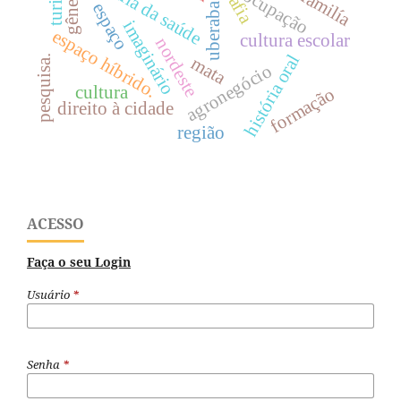
geografia da saúde
gênero
ocupação
espaço
uberaba
imaginário
espaço híbrido.
cultura escolar
nordeste
história oral
mata
pesquisa.
agronegócio
cultura
formação
direito à cidade
região
ACESSO
Faça o seu Login
Usuário
*
Senha
*