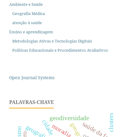
Ambiente e Saúde
Geografia Médica
atenção à saúde
Ensino e aprendizagem
Metodologias Ativas e Tecnologias Digitais
Políticas Educacionais e Procedimentos Avaliativos
Open Journal Systems
PALAVRAS-CHAVE
clusters
geodiversidade
cidade
saúde da familía
geografia
moradia
turismo