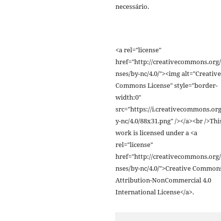
necessário.
<a rel="license"
href="http://creativecommons.org/
nses/by-nc/4.0/"><img alt="Creative
Commons License" style="border-
width:0"
src="https://i.creativecommons.org
y-nc/4.0/88x31.png" /></a><br />Thi
work is licensed under a <a
rel="license"
href="http://creativecommons.org/
nses/by-nc/4.0/">Creative Common
Attribution-NonCommercial 4.0
International License</a>.