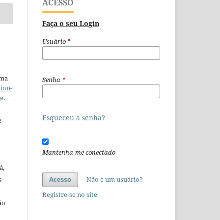
ACESSO
Faça o seu Login
Usuário
*
uma
Senha
*
ion-
se
.
Esqueceu a senha?
e
Mantenha-me conectado
á,
s
Não é um usuário?
Acesso
Registre-se no site
ão
o