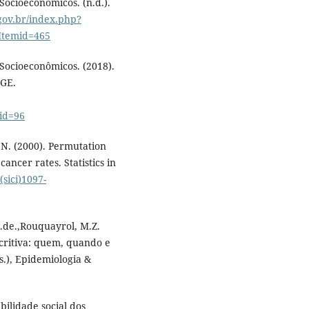
 Socioeconômicos. (n.d.).
gov.br/index.php?
Itemid=465
 Socioeconômicos. (2018).
BGE.
id=96
D. N. (2000). Permutation
cancer rates. Statistics in
(sici)1097-
N.de.,Rouquayrol, M.Z.
critiva: quem, quando e
s.), Epidemiologia &
bilidade social dos