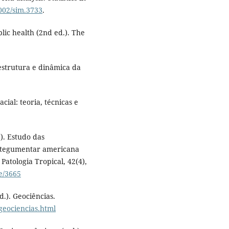
1002/sim.3733
.
lic health (2nd ed.). The
estrutura e dinâmica da
cial: teoria, técnicas e
13). Estudo das
e tegumentar americana
 Patologia Tropical, 42(4),
ee/3665
.d.). Geociências.
geociencias.html