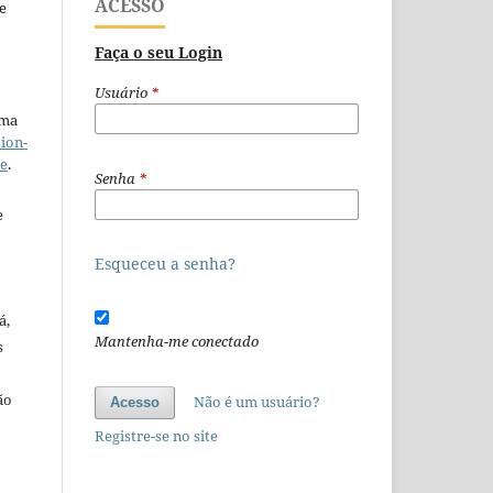
ACESSO
e
Faça o seu Login
Usuário
*
uma
ion-
se
.
Senha
*
e
Esqueceu a senha?
á,
Mantenha-me conectado
s
ão
Não é um usuário?
Acesso
o
Registre-se no site