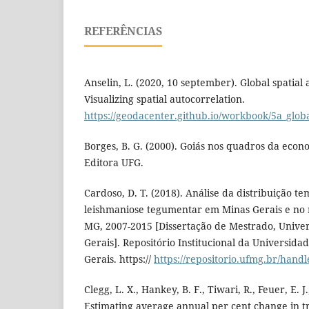
REFERÊNCIAS
Anselin, L. (2020, 10 september). Global spatial 
Visualizing spatial autocorrelation.
https://geodacenter.github.io/workbook/5a_glob
Borges, B. G. (2000). Goiás nos quadros da econ
Editora UFG.
Cardoso, D. T. (2018). Análise da distribuição te
leishmaniose tegumentar em Minas Gerais e no 
MG, 2007-2015 [Dissertação de Mestrado, Unive
Gerais]. Repositório Institucional da Universida
Gerais. https://
https://repositorio.ufmg.br/hand
Clegg, L. X., Hankey, B. F., Tiwari, R., Feuer, E. 
Estimating average annual per cent change in tre