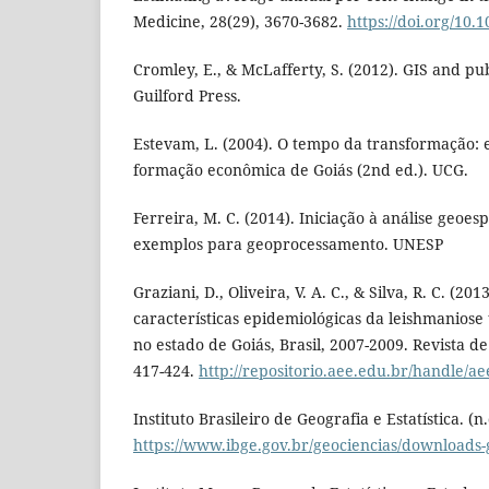
Medicine, 28(29), 3670-3682.
https://doi.org/10.
Cromley, E., & McLafferty, S. (2012). GIS and pub
Guilford Press.
Estevam, L. (2004). O tempo da transformação: 
formação econômica de Goiás (2nd ed.). UCG.
Ferreira, M. C. (2014). Iniciação à análise geoespa
exemplos para geoprocessamento. UNESP
Graziani, D., Oliveira, V. A. C., & Silva, R. C. (20
características epidemiológicas da leishmanios
no estado de Goiás, Brasil, 2007-2009. Revista de
417-424.
http://repositorio.aee.edu.br/handle/a
Instituto Brasileiro de Geografia e Estatística. (n
https://www.ibge.gov.br/geociencias/downloads-