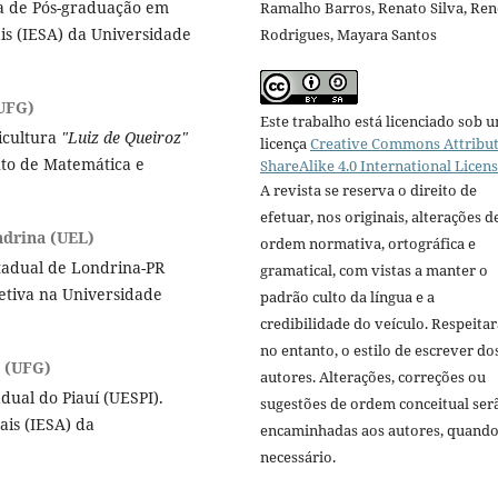
a de Pós-graduação em
Ramalho Barros, Renato Silva, Ren
is (IESA) da Universidade
Rodrigues, Mayara Santos
(UFG)
Este trabalho está licenciado sob 
icultura
"Luiz de Queiroz"
licença
Creative Commons Attribut
tuto de Matemática e
ShareAlike 4.0 International Licen
A revista se reserva o direito de
efetuar, nos originais, alterações d
ndrina (UEL)
ordem normativa, ortográfica e
tadual de Londrina-PR
gramatical, com vistas a manter o
etiva na Universidade
padrão culto da língua e a
credibilidade do veículo. Respeitar
no entanto, o estilo de escrever do
s (UFG)
autores. Alterações, correções ou
dual do Piauí (UESPI).
sugestões de ordem conceitual ser
ais (IESA) da
encaminhadas aos autores, quand
necessário.