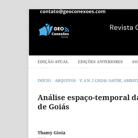
EDIÇÃO ATUAL
EDIÇÕES ANTERIORES
SO
INÍCIO
/
ARQUIVOS
/
V. 4 N. 2 (2024): SAÚDE, AM
Análise espaço-temporal d
de Goiás
Thamy Gioia