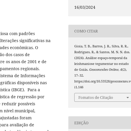
16/03/2024
COMO CITAR
ciosa com padrões
terações significativas na
Gioia, T. B., Barros, J. R., Silva, R. R.,
dades econômicas. O
Rodrigues, R., & Santos, M. N. N. dos.
ção dos casos de
(2024). Análise espaço-temporal da
re os anos de 2001 e de
leishmaniose tegumentar no estado
pamentos regionais.
de Goiás.
Geoconexões Online
,
4
(2),
 Sistema de Informações
17–32.
https://doi.org/10.53528/geoconexes.v
gráficas disponíveis nas
i1.146
tística (IBGE). Para a
ística de regressão por
Fomatos de Citação
 reduzir possíveis
m nível municipal,
 ajustadas foram
EDIÇÃO
para avaliação de