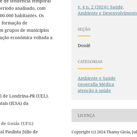
se de tendência temporal
v. 4 n. 2 (2024): Saúde,
período analisado, com
Ambiente e Desenvolviment
100.000 habitantes. Os
a formação de
SEÇÃO
am grupos de municípios
oração econômica voltada a
Dossiê
CATEGORIAS
Ambiente e Saúde
Geografia Médica
atenção à saúde
l de Londrina-PR (UEL).
tais (IESA) da
LICENÇA
 de Goiás (UFG)
 Paulista Júlio de
Copyright (c) 2024 Thamy Gioia, Ju