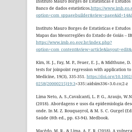
Instituto Mauro Borges de Estatísticas e Estudos
Banco de dados estatísticos.
https://www.imb.go.
option=com_sppagebuilder&view=page&id=14&
Instituto Mauro Borges de Estatísticas e Estudos
Mapas das Mesorregiões do Estado de Goiás – I
https://www.imb.go.gov.br/index.php?
option=com_content&view=article&layout=edit&
Kim, H. J., Fay, M. P., Feuer, E. J., & Midthune, 
tests for joinpoint regression with application to 
Medicine, 19(3), 335-351.
https://doi.org/10.1002/
0258(20000215)19:3
<335::aidsim336>3.0.co;2-z
Lima Neto, A. S.,Cavalcanti, L. P. G., Araujo, W.
(2018). Abordagens e usos da epidemiologia des
onde. In M. Z. Rouquayrol, & M. S. C. Gurgel (Ed
Saúde (8th ed., pp. 63-94). Medbook.
Macêdo, M. R., & Lima, A. F. R. (2018). A vulnera