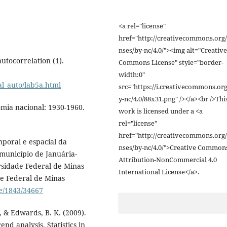
<a rel="license"
href="http://creativecommons.org/
nses/by-nc/4.0/"><img alt="Creative
autocorrelation (1).
Commons License" style="border-
width:0"
al_auto/lab5a.html
src="https://i.creativecommons.org
y-nc/4.0/88x31.png" /></a><br />Thi
omia nacional: 1930-1960.
work is licensed under a <a
rel="license"
href="http://creativecommons.org/
mporal e espacial da
nses/by-nc/4.0/">Creative Common
município de Januária-
Attribution-NonCommercial 4.0
rsidade Federal de Minas
International License</a>.
de Federal de Minas
le/1843/34667
J., & Edwards, B. K. (2009).
nd analysis. Statistics in