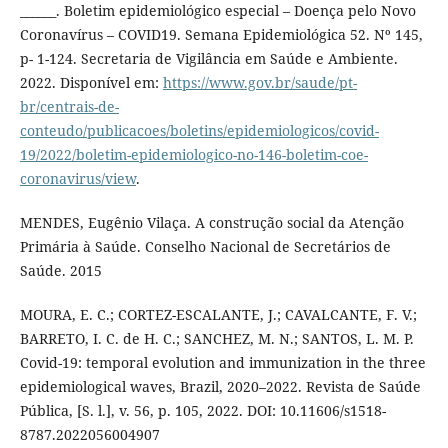
______. Boletim epidemiológico especial – Doença pelo Novo
Coronavírus – COVID19. Semana Epidemiológica 52. Nº 145,
p- 1-124. Secretaria de Vigilância em Saúde e Ambiente.
2022. Disponível em:
https://www.gov.br/saude/pt-
br/centrais-de-
conteudo/publicacoes/boletins/epidemiologicos/covid-
19/2022/boletim-epidemiologico-no-146-boletim-coe-
coronavirus/view
.
MENDES, Eugênio Vilaça. A construção social da Atenção
Primária à Saúde. Conselho Nacional de Secretários de
Saúde. 2015
MOURA, E. C.; CORTEZ-ESCALANTE, J.; CAVALCANTE, F. V.;
BARRETO, I. C. de H. C.; SANCHEZ, M. N.; SANTOS, L. M. P.
Covid-19: temporal evolution and immunization in the three
epidemiological waves, Brazil, 2020–2022. Revista de Saúde
Pública, [S. l.], v. 56, p. 105, 2022. DOI: 10.11606/s1518-
8787.2022056004907