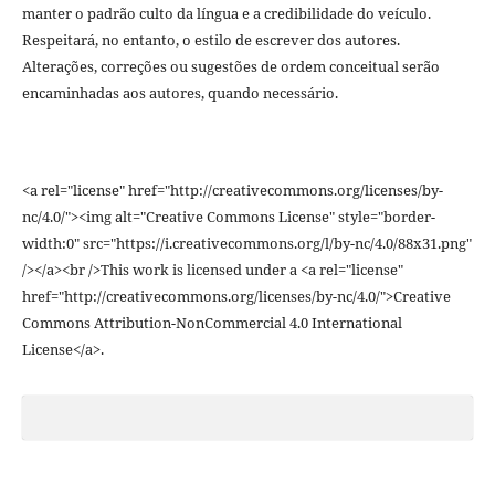
manter o padrão culto da língua e a credibilidade do veículo.
Respeitará, no entanto, o estilo de escrever dos autores.
Alterações, correções ou sugestões de ordem conceitual serão
encaminhadas aos autores, quando necessário.
<a rel="license" href="http://creativecommons.org/licenses/by-
nc/4.0/"><img alt="Creative Commons License" style="border-
width:0" src="https://i.creativecommons.org/l/by-nc/4.0/88x31.png"
/></a><br />This work is licensed under a <a rel="license"
href="http://creativecommons.org/licenses/by-nc/4.0/">Creative
Commons Attribution-NonCommercial 4.0 International
License</a>.