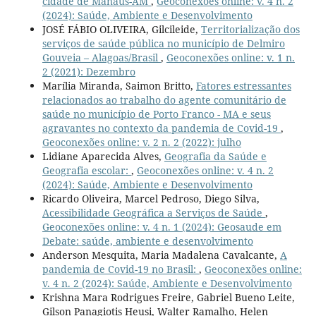
cidade de Manaus-AM
,
Geoconexões online: v. 4 n. 2
(2024): Saúde, Ambiente e Desenvolvimento
JOSÉ FÁBIO OLIVEIRA, Gilcileide,
Territorialização dos
serviços de saúde pública no município de Delmiro
Gouveia – Alagoas/Brasil
,
Geoconexões online: v. 1 n.
2 (2021): Dezembro
Marília Miranda, Saimon Britto,
Fatores estressantes
relacionados ao trabalho do agente comunitário de
saúde no município de Porto Franco - MA e seus
agravantes no contexto da pandemia de Covid-19
,
Geoconexões online: v. 2 n. 2 (2022): julho
Lidiane Aparecida Alves,
Geografia da Saúde e
Geografia escolar:
,
Geoconexões online: v. 4 n. 2
(2024): Saúde, Ambiente e Desenvolvimento
Ricardo Oliveira, Marcel Pedroso, Diego Silva,
Acessibilidade Geográfica a Serviços de Saúde
,
Geoconexões online: v. 4 n. 1 (2024): Geosaude em
Debate: saúde, ambiente e desenvolvimento
Anderson Mesquita, Maria Madalena Cavalcante,
A
pandemia de Covid-19 no Brasil:
,
Geoconexões online:
v. 4 n. 2 (2024): Saúde, Ambiente e Desenvolvimento
Krishna Mara Rodrigues Freire, Gabriel Bueno Leite,
Gilson Panagiotis Heusi, Walter Ramalho, Helen