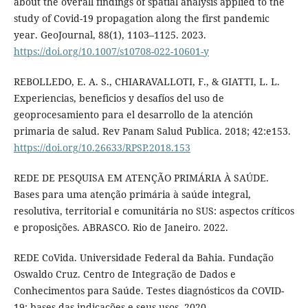
about the overall findings of spatial analysis applied to the
study of Covid-19 propagation along the first pandemic
year. GeoJournal, 88(1), 1103–1125. 2023.
https://doi.org/10.1007/s10708-022-10601-y
REBOLLEDO, E. A. S., CHIARAVALLOTI, F., & GIATTI, L. L.
Experiencias, beneficios y desafíos del uso de
geoprocesamiento para el desarrollo de la atención
primaria de salud. Rev Panam Salud Publica. 2018; 42:e153.
https://doi.org/10.26633/RPSP.2018.153
REDE DE PESQUISA EM ATENÇÃO PRIMÁRIA À SAÚDE.
Bases para uma atenção primária à saúde integral,
resolutiva, territorial e comunitária no SUS: aspectos críticos
e proposições. ABRASCO. Rio de Janeiro. 2022.
REDE CoVida. Universidade Federal da Bahia. Fundação
Oswaldo Cruz. Centro de Integração de Dados e
Conhecimentos para Saúde. Testes diagnósticos da COVID-
19: bases das indicações e seus usos. 2020