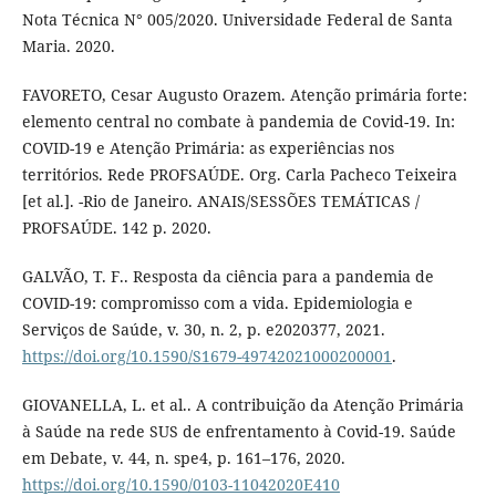
Nota Técnica N° 005/2020. Universidade Federal de Santa
Maria. 2020.
FAVORETO, Cesar Augusto Orazem. Atenção primária forte:
elemento central no combate à pandemia de Covid-19. In:
COVID-19 e Atenção Primária: as experiências nos
territórios. Rede PROFSAÚDE. Org. Carla Pacheco Teixeira
[et al.]. -Rio de Janeiro. ANAIS/SESSÕES TEMÁTICAS /
PROFSAÚDE. 142 p. 2020.
GALVÃO, T. F.. Resposta da ciência para a pandemia de
COVID-19: compromisso com a vida. Epidemiologia e
Serviços de Saúde, v. 30, n. 2, p. e2020377, 2021.
https://doi.org/10.1590/S1679-49742021000200001
.
GIOVANELLA, L. et al.. A contribuição da Atenção Primária
à Saúde na rede SUS de enfrentamento à Covid-19. Saúde
em Debate, v. 44, n. spe4, p. 161–176, 2020.
https://doi.org/10.1590/0103-11042020E410