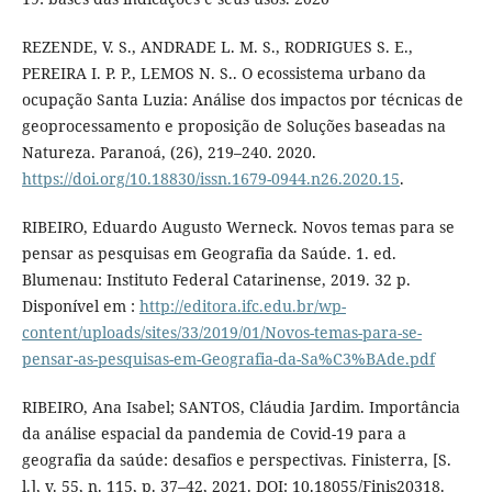
REZENDE, V. S., ANDRADE L. M. S., RODRIGUES S. E.,
PEREIRA I. P. P., LEMOS N. S.. O ecossistema urbano da
ocupação Santa Luzia: Análise dos impactos por técnicas de
geoprocessamento e proposição de Soluções baseadas na
Natureza. Paranoá, (26), 219–240. 2020.
https://doi.org/10.18830/issn.1679-0944.n26.2020.15
.
RIBEIRO, Eduardo Augusto Werneck. Novos temas para se
pensar as pesquisas em Geografia da Saúde. 1. ed.
Blumenau: Instituto Federal Catarinense, 2019. 32 p.
Disponível em :
http://editora.ifc.edu.br/wp-
content/uploads/sites/33/2019/01/Novos-temas-para-se-
pensar-as-pesquisas-em-Geografia-da-Sa%C3%BAde.pdf
RIBEIRO, Ana Isabel; SANTOS, Cláudia Jardim. Importância
da análise espacial da pandemia de Covid-19 para a
geografia da saúde: desafios e perspectivas. Finisterra, [S.
l.], v. 55, n. 115, p. 37–42, 2021. DOI: 10.18055/Finis20318.