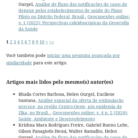
Gurgel,
Análise de fluxo das notificações de casos de
dengue pelos estabelecimentos de saúde do Plano
Piloto no Distrito Federal, Brasil
,
Geoconexões online:
v. 1 (2022): Perspectivas caleidoscópicas da Geografia
da Saúde
1
2
3
4
5
6
7
8
9
10
>
>>
Você também pode
iniciar uma pesquisa avançada por
similaridade
para este artigo.
Artigos mais lidos pelo mesmo(s) autor(es)
Rhaila Cortes Barbosa, Helen Gurgel, Eucilene
Santana,
Análise espacial da oferta de estimulação
precoce, na região Centro-Oeste, pós epidemia de
Zika, no Brasil.
,
Geoconexões online: v. 4 n. 2 (2024):
Saúde, Ambiente e Desenvolvimento
Krishna Mara Rodrigues Freire, Gabriel Bueno Leite,
Gilson Panagiotis Heusi, Walter Ramalho, Helen
Gurgel,
Análise de fluxo das notificações de casos de