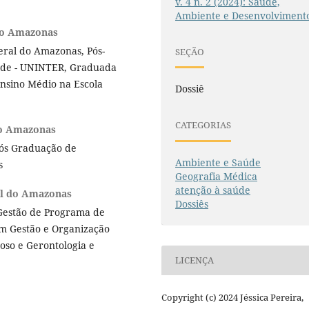
v. 4 n. 2 (2024): Saúde,
Ambiente e Desenvolviment
do Amazonas
ral do Amazonas, Pós-
SEÇÃO
ade - UNINTER, Graduada
Ensino Médio na Escola
Dossiê
CATEGORIAS
do Amazonas
ós Graduação de
Ambiente e Saúde
as
Geografia Médica
atenção à saúde
al do Amazonas
Dossiês
 Gestão de Programa de
em Gestão e Organização
doso e Gerontologia e
LICENÇA
Copyright (c) 2024 Jéssica Pereira,