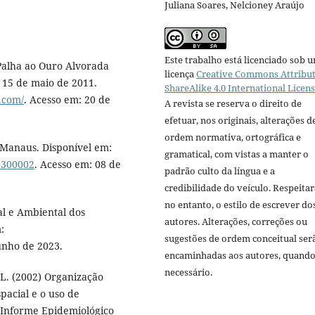
Juliana Soares, Nelcioney Araújo
Este trabalho está licenciado sob 
Palha ao Ouro Alvorada
licença
Creative Commons Attribut
 15 de maio de 2011.
ShareAlike 4.0 International Licen
.com/
. Acesso em: 20 de
A revista se reserva o direito de
efetuar, nos originais, alterações d
ordem normativa, ortográfica e
 Manaus. Disponível em:
gramatical, com vistas a manter o
60300002
. Acesso em: 08 de
padrão culto da língua e a
credibilidade do veículo. Respeitar
no entanto, o estilo de escrever do
l e Ambiental dos
autores. Alterações, correções ou
:
sugestões de ordem conceitual ser
unho de 2023.
encaminhadas aos autores, quand
necessário.
, L. (2002) Organização
pacial e o uso de
. Informe Epidemiológico