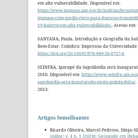
em alta vulnerabilidade. Disponível em:
https://www.manaus.am.gov.br/noticias/levanta
manaus-com-medio-risco-para-doencas-transmitid
19-bairros-em-alta-vulnerabilidade/
. Acesso em:
SANTANA, Paula. Introdução à Geografia da Saú
Bem-Estar. Coimbra: Imprensa da Universidade
https://doi.org/10.14195/978-989-26-0727-6
SEINFRA. Igarapé da Sapolândia será inaugurado
2010. Disponível em:
https://www.seinfra.am.gov
sapolandia-sera-inaugurado-nesta-quinta-feira/
.
2023.
Artigos Semelhantes
Ricardo Oliveira, Marcel Pedroso, Diego Si
online: v. 4 n. 1 (2024): Geosaude em Deb