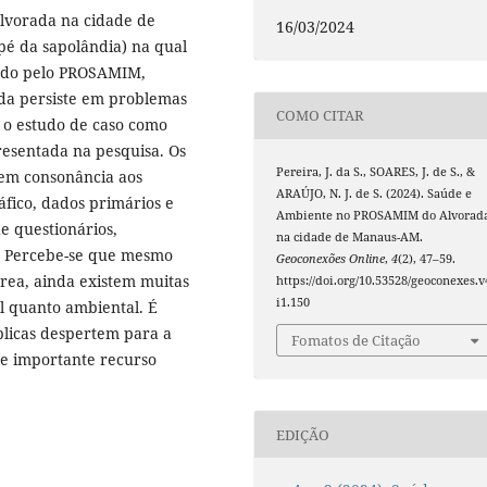
lvorada na cidade de
16/03/2024
pé da sapolândia) na qual
lado pelo PROSAMIM,
da persiste em problemas
COMO CITAR
o o estudo de caso como
resentada na pesquisa. Os
Pereira, J. da S., SOARES, J. de S., &
 em consonância aos
ARAÚJO, N. J. de S. (2024). Saúde e
áfico, dados primários e
Ambiente no PROSAMIM do Alvorad
de questionários,
na cidade de Manaus-AM.
a. Percebe-se que mesmo
Geoconexões Online
,
4
(2), 47–59.
ea, ainda existem muitas
https://doi.org/10.53528/geoconexes.v
i1.150
l quanto ambiental. É
blicas despertem para a
Fomatos de Citação
e importante recurso
EDIÇÃO