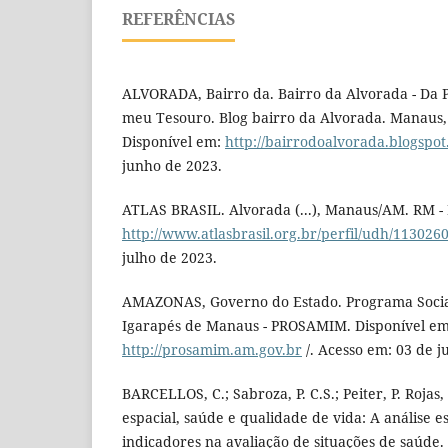
REFERÊNCIAS
ALVORADA, Bairro da. Bairro da Alvorada - Da 
meu Tesouro. Blog bairro da Alvorada. Manaus,
Disponível em:
http://bairrodoalvorada.blogspot
junho de 2023.
ATLAS BRASIL. Alvorada (...), Manaus/AM. RM -
http://www.atlasbrasil.org.br/perfil/udh/11302
julho de 2023.
AMAZONAS, Governo do Estado. Programa Socia
Igarapés de Manaus - PROSAMIM. Disponível em
http://prosamim.am.gov.br
/. Acesso em: 03 de j
BARCELLOS, C.; Sabroza, P. C.S.; Peiter, P. Rojas
espacial, saúde e qualidade de vida: A análise es
indicadores na avaliação de situações de saúde