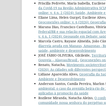
Priscilla Pedrette, Maria Isabella, Eucil
da Covid-19 na Região Administrativa SCIA
online: v. 4 n. 2 (2024): Saúde, Ambiente
Eliane Lima, Helen Gurgel, Eucilene Alves,
Geoconexões online: v. 6 (2026): Geografi
Marana Dias, Francisco Castelhano, Vitór
Federal/BR e sua relação espacial com Ár
v. 4 n. 1 (2024): Geosaude em Debate: sa
Marcela Castro, Rayane Almeida, João Câ
diarreia aguda em Manaus, Amazonas - Br
saúde, ambiente e desenvolvimento
JOSÉ FÁBIO OLIVEIRA, Gilcileide,
Territor
Gouveia – Alagoas/Brasil
,
Geoconexões onl
Renato, Natacha,
Movimento socioterritori
(2026): As cidades sob diferentes perspect
Lidiane Aparecida Alves,
Geografia da Saú
Ambiente e Desenvolvimento
Anderson Santos, Camila Pereira, Marlon 
ambiental: o caso da avenida beira-rio de
aplicadas à promoção da saúde
Rozilene Miranda, Natacha Aleixo,
O conf
comunidade nossa senhora do perpétuo s