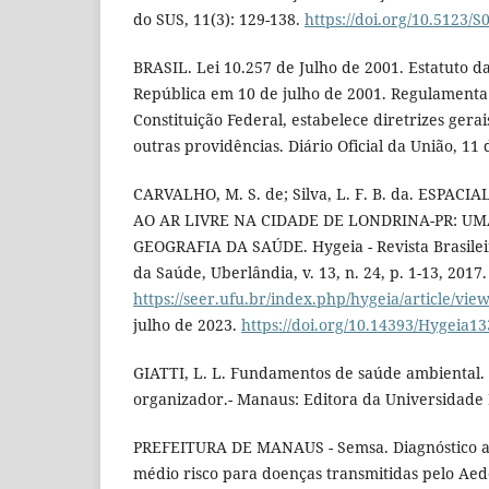
do SUS, 11(3): 129-138.
https://doi.org/10.5123
BRASIL. Lei 10.257 de Julho de 2001. Estatuto d
República em 10 de julho de 2001. Regulamenta 
Constituição Federal, estabelece diretrizes gerai
outras providências. Diário Oficial da União, 11 d
CARVALHO, M. S. de; Silva, L. F. B. da. ESPA
AO AR LIVRE NA CIDADE DE LONDRINA-PR: U
GEOGRAFIA DA SAÚDE. Hygeia - Revista Brasilei
da Saúde, Uberlândia, v. 13, n. 24, p. 1-13, 2017
https://seer.ufu.br/index.php/hygeia/article/vie
julho de 2023.
https://doi.org/10.14393/Hygeia1
GIATTI, L. L. Fundamentos de saúde ambiental. /
organizador.- Manaus: Editora da Universidade
PREFEITURA DE MANAUS - Semsa. Diagnóstico 
médio risco para doenças transmitidas pelo Aede