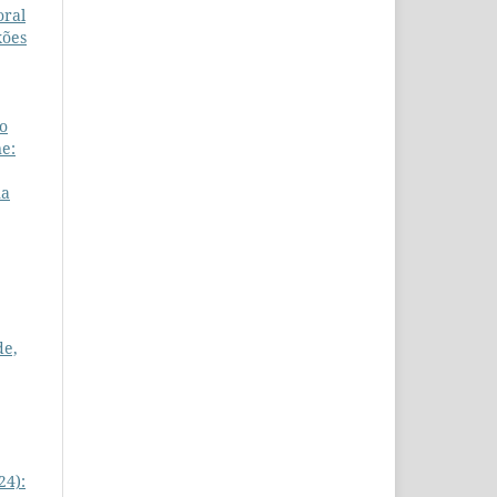
oral
ões
to
e:
na
de,
24):