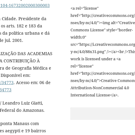
/S0104-16732002000300003
<a rel="license"
href="http://creativecommons.org/
a Cidade. Presidente da
nses/by-nc/4.0/"><img alt="Creative
os arts. 182 e 183 da
Commons License" style="border-
s da política urbana e dá
width:0"
e jul. 2001.
src="https://i.creativecommons.org
y-nc/4.0/88x31.png" /></a><br />Thi
CIALIZAÇÃO DAS ACADEMIAS
work is licensed under a <a
MA CONTRIBUIÇÃO À
rel="license"
ra de Geografia Médica e
href="http://creativecommons.org/
. Disponível em:
nses/by-nc/4.0/">Creative Common
w/34773
. Acesso em: 06 de
Attribution-NonCommercial 4.0
334773
International License</a>.
 Leandro Luiz Giatti,
 Federal do Amazonas.
aponta Manaus com
s aegypti e 19 bairros