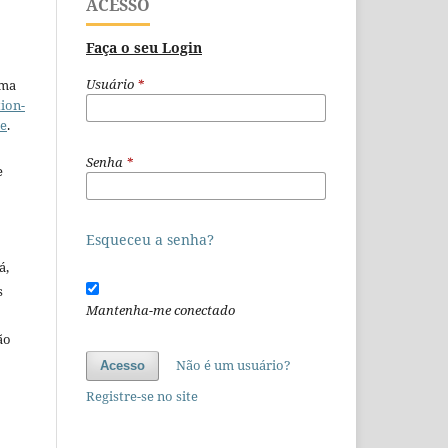
ACESSO
Faça o seu Login
Usuário
*
uma
ion-
se
.
Senha
*
e
Esqueceu a senha?
á,
s
Mantenha-me conectado
ão
o
Não é um usuário?
Acesso
Registre-se no site