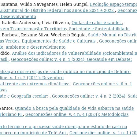
ene Santana, Wildo Navegantes, Helen Gurgel,
Evolução espaço-temp
/Estrutural do Distrito Federal nos anos de 2021 e 2022
,
Geoconex
 e Desenvolvimento
 Isabella Anderson, Lívia Oliveira,
Ondas de calor e saúde:
,
as em Transformação: Territórios, Sociedade e Sustentabilidade
ia Barbosa, Reizane Silva, Weeberb Réquia,
Saúde Mental no Distri
eas Verdes, Equipamentos de Saúde e Culturais
,
Geoconexões onlin
úde, ambiente e desenvolvimento
ndido,
Análise dos indicadores de vulnerabilidade socioambiental 
asil
,
Geoconexões online: v. 4 n. 1 (2024): Geosaude em Debate:
ialização dos serviços de saúde pública no município de Delmiro
ine: v. 1 n. 2 (2021): Dezembro
al frente aos extremos climáticos:
,
Geoconexões online: v. 6 n. 1
ivas
de e Geografia escolar:
,
Geoconexões online: v. 4 n. 2 (2024): Saú
Santos,
Quando a busca pela qualidade de vida esbarra na saúde
 Floriano-PI
,
Geoconexões online: v. 4 n. 4 (2024): Metodologias
orto térmico e o processo saúde-doença: um estudo de caso na
ocorro no município de Tefé-Am
,
Geoconexões online: v. 4 n. 1 (20