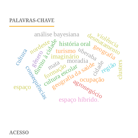
PALAVRAS-CHAVE
análise bayesiana
violência
desmatamento
direito à cidade
nordeste
história oral
geografia
uberaba
cultura
turismo
gênero
imaginário
moradia
mata
cidade
clusters
geografia da saúde
região
formação
cultura escolar
consequências
ocupação
agronegócio
espaço
espaço híbrido.
ACESSO