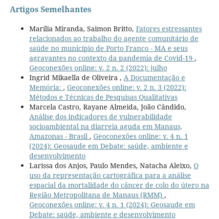
Artigos Semelhantes
Marília Miranda, Saimon Britto,
Fatores estressantes
relacionados ao trabalho do agente comunitário de
saúde no município de Porto Franco - MA e seus
agravantes no contexto da pandemia de Covid-19
,
Geoconexões online: v. 2 n. 2 (2022): julho
Ingrid Mikaella de Oliveira ,
A Documentação e
Memória:
,
Geoconexões online: v. 2 n. 3 (2022):
Métodos e Técnicas de Pesquisas Qualitativas
Marcela Castro, Rayane Almeida, João Cândido,
Análise dos indicadores de vulnerabilidade
socioambiental na diarreia aguda em Manaus,
Amazonas - Brasil
,
Geoconexões online: v. 4 n. 1
(2024): Geosaude em Debate: saúde, ambiente e
desenvolvimento
Larissa dos Anjos, Paulo Mendes, Natacha Aleixo,
O
uso da representação cartográfica para a análise
espacial da mortalidade do câncer de colo do útero na
Região Metropolitana de Manaus (RMM)
,
Geoconexões online: v. 4 n. 1 (2024): Geosaude em
Debate: saúde, ambiente e desenvolvimento