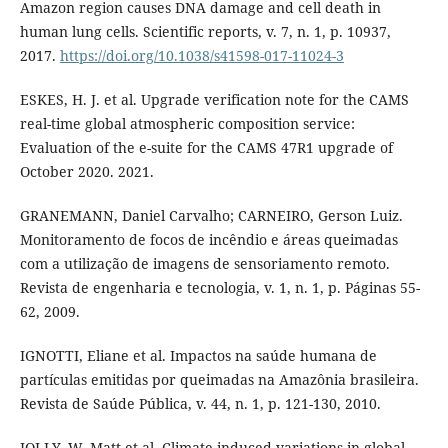
Amazon region causes DNA damage and cell death in
human lung cells. Scientific reports, v. 7, n. 1, p. 10937,
2017.
https://doi.org/10.1038/s41598-017-11024-3
ESKES, H. J. et al. Upgrade verification note for the CAMS
real-time global atmospheric composition service:
Evaluation of the e-suite for the CAMS 47R1 upgrade of
October 2020. 2021.
GRANEMANN, Daniel Carvalho; CARNEIRO, Gerson Luiz.
Monitoramento de focos de incêndio e áreas queimadas
com a utilização de imagens de sensoriamento remoto.
Revista de engenharia e tecnologia, v. 1, n. 1, p. Páginas 55-
62, 2009.
IGNOTTI, Eliane et al. Impactos na saúde humana de
partículas emitidas por queimadas na Amazônia brasileira.
Revista de Saúde Pública, v. 44, n. 1, p. 121-130, 2010.
JOLLY, W. Matt et al. Climate-induced variations in global