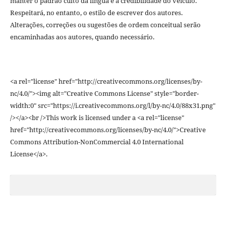
manter o padrão culto da língua e a credibilidade do veículo.
Respeitará, no entanto, o estilo de escrever dos autores.
Alterações, correções ou sugestões de ordem conceitual serão
encaminhadas aos autores, quando necessário.
<a rel="license" href="http://creativecommons.org/licenses/by-
nc/4.0/"><img alt="Creative Commons License" style="border-
width:0" src="https://i.creativecommons.org/l/by-nc/4.0/88x31.png"
/></a><br />This work is licensed under a <a rel="license"
href="http://creativecommons.org/licenses/by-nc/4.0/">Creative
Commons Attribution-NonCommercial 4.0 International
License</a>.