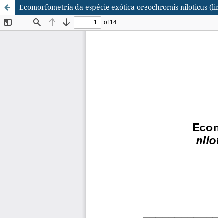
Ecomorfometria da espécie exótica oreochromis niloticus (li