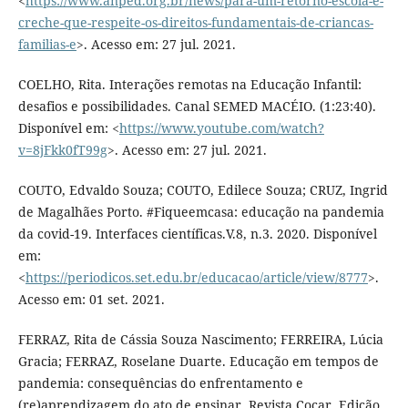
<
https://www.anped.org.br/news/para-um-retorno-escola-e-
creche-que-respeite-os-direitos-fundamentais-de-criancas-
familias-e
>. Acesso em: 27 jul. 2021.
COELHO, Rita. Interações remotas na Educação Infantil:
desafios e possibilidades. Canal SEMED MACÉIO. (1:23:40).
Disponível em: <
https://www.youtube.com/watch?
v=8jFkk0fT99g
>. Acesso em: 27 jul. 2021.
COUTO, Edvaldo Souza; COUTO, Edilece Souza; CRUZ, Ingrid
de Magalhães Porto. #Fiqueemcasa: educação na pandemia
da covid-19. Interfaces científicas.V.8, n.3. 2020. Disponível
em:
<
https://periodicos.set.edu.br/educacao/article/view/8777
>.
Acesso em: 01 set. 2021.
FERRAZ, Rita de Cássia Souza Nascimento; FERREIRA, Lúcia
Gracia; FERRAZ, Roselane Duarte. Educação em tempos de
pandemia: consequências do enfrentamento e
(re)aprendizagem do ato de ensinar. Revista Cocar. Edição