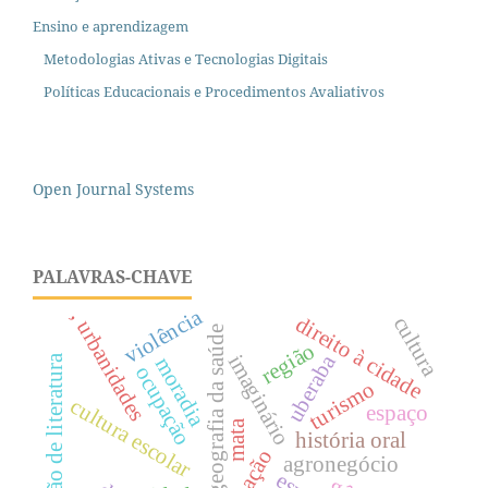
Ensino e aprendizagem
Metodologias Ativas e Tecnologias Digitais
Políticas Educacionais e Procedimentos Avaliativos
Open Journal Systems
PALAVRAS-CHAVE
violência
, urbanidades
direito à cidade
cultura
geografia da saúde
região
uberaba
imaginário
revisão de literatura
moradia
ocupação
turismo
cultura escolar
espaço
mata
história oral
agronegócio