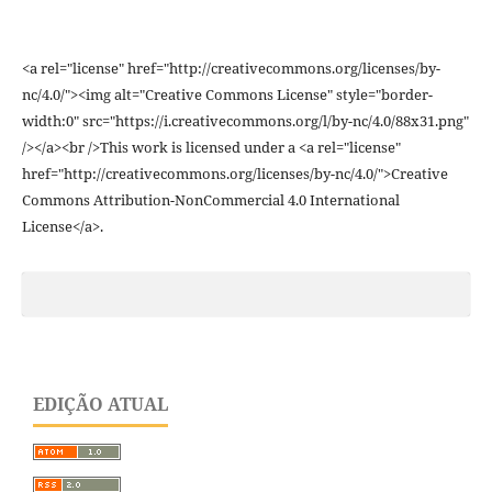
<a rel="license" href="http://creativecommons.org/licenses/by-
nc/4.0/"><img alt="Creative Commons License" style="border-
width:0" src="https://i.creativecommons.org/l/by-nc/4.0/88x31.png"
/></a><br />This work is licensed under a <a rel="license"
href="http://creativecommons.org/licenses/by-nc/4.0/">Creative
Commons Attribution-NonCommercial 4.0 International
License</a>.
EDIÇÃO ATUAL