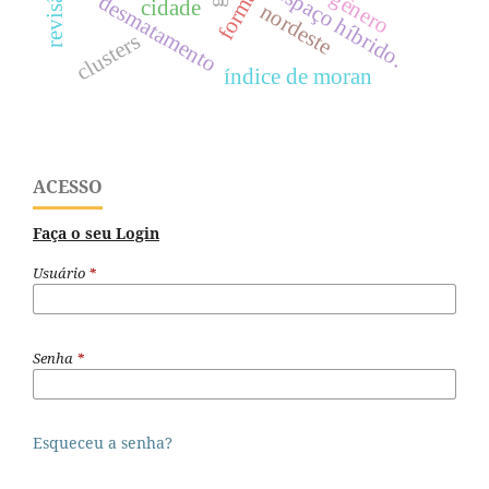
formação
espaço híbrido.
gênero
desmatamento
cidade
nordeste
clusters
índice de moran
ACESSO
Faça o seu Login
Usuário
*
Senha
*
Esqueceu a senha?