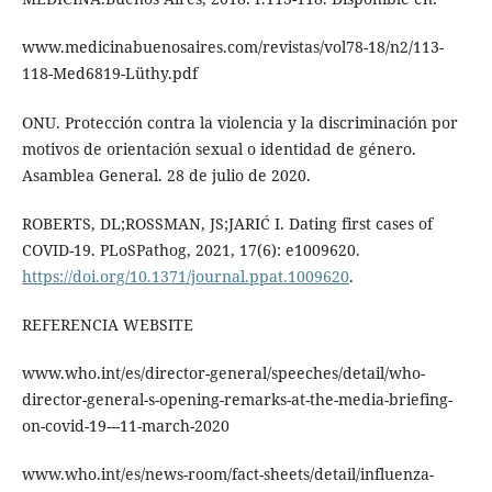
www.medicinabuenosaires.com/revistas/vol78-18/n2/113-
118-Med6819-Lüthy.pdf
ONU. Protección contra la violencia y la discriminación por
motivos de orientación sexual o identidad de género.
Asamblea General. 28 de julio de 2020.
ROBERTS, DL;ROSSMAN, JS;JARIĆ I. Dating first cases of
COVID-19. PLoSPathog, 2021, 17(6): e1009620.
https://doi.org/10.1371/journal.ppat.1009620
.
REFERENCIA WEBSITE
www.who.int/es/director-general/speeches/detail/who-
director-general-s-opening-remarks-at-the-media-briefing-
on-covid-19---11-march-2020
www.who.int/es/news-room/fact-sheets/detail/influenza-