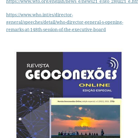
https://www.wto.org/english/news_e/news21_e/igo_28jul21_e.ht
https://www.who.int/es/director-
general/speeches/detail/who-director-general-s-opening-
remarks-at-148th-session-of-the-executive-board