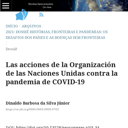
INÍCIO
/
ARQUIVOS
/
2021: DOSSIÊ HISTÓRIAS, FRONTEIRAS E PANDEMIAS: OS
DESAFIOS DOS PAÍSES E AS DOENÇAS SEM FRONTEIRAS
/
Dossiê
Las acciones de la Organización
de las Naciones Unidas contra la
pandemia de COVID-19
Dinaldo Barbosa da Silva Júnior
https://orcid.org/0000-0003-0909-0703
DOI:
https://doi.org/10.53528/geoconexes.v1i1.34