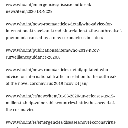
www.who.int/emergencies/disease-outbreak-
news/item/2020-DON229
www.who.int/news-room/articles-detail/who-advice-for-
international-travel-and-trade-in-relation-to-the-outbreak-of-
pneumonia-caused-by-a-new-coronavirus-in-china/
www.who.int/publications/i/item/who-2019-nCoV-
surveillanceguidance-2020.8
www.who.int/news-room/articles-detail/updated-who-
advice-for-international-traffic-in-relation-to-the-outbreak-
of-the-novel-coronavirus-2019-ncov-24-jan/
www.who.int/es/news/item/01-03-2020-un-releases-us-15-
million-to-help-vulnerable-countries-battle-the-spread-of-
the-coronavirus
www.who.int/es/emergencies/diseases/novel-coronavirus-