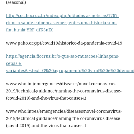
(seasonal)
http://coc.fiocruz.br/index.php/pt/todas-as-noticias/1767-
ciencia-saude-e-doencas-emergentes-uma-historia-sem-
fim.html#.YRF_dfKSnIX
www.paho.org/pt/covid19/historico-da-pandemia-covid-19
https://agencia.fiocruz.br/o-que-sao-mutacoes-linhagens-
cepas-e-
variantes#:~:text=O%20agrupamento%20viral%20é%20denomi
www.who.int/emergencies/diseases/novel-coronavirus-
2019/technical-guidance/naming-the-coronavirus-disease-
(covid-2019)-and-the-virus-that-causes-it
www.who.int/es/emergencies/diseases/novel-coronavirus-
2019/technical-guidance/naming-the-coronavirus-disease-
(covid-2019)-and-the-virus-that-causes-it