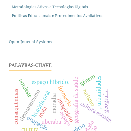
Metodologias Ativas e Tecnologias Digitais
Políticas Educacionais e Procedimentos Avaliativos
Open Journal Systems
PALAVRAS-CHAVE
gênero
, urbanidades
geografia da saúde
nordeste
espaço híbrido.
formação
turismo
desmatamento
consequências
geografia
história oral
moradia
imaginário
cultura escolar
mata
espaço
ocupação
uberaba
cidade
cultura