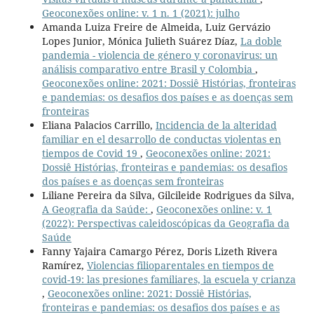
Geoconexões online: v. 1 n. 1 (2021): julho
Amanda Luiza Freire de Almeida, Luiz Gervázio
Lopes Junior, Mónica Julieth Suárez Díaz,
La doble
pandemia - violencia de género y coronavirus: un
análisis comparativo entre Brasil y Colombia
,
Geoconexões online: 2021: Dossiê Histórias, fronteiras
e pandemias: os desafios dos países e as doenças sem
fronteiras
Eliana Palacios Carrillo,
Incidencia de la alteridad
familiar en el desarrollo de conductas violentas en
tiempos de Covid 19
,
Geoconexões online: 2021:
Dossiê Histórias, fronteiras e pandemias: os desafios
dos países e as doenças sem fronteiras
Liliane Pereira da Silva, Gilcileide Rodrigues da Silva,
A Geografia da Saúde:
,
Geoconexões online: v. 1
(2022): Perspectivas caleidoscópicas da Geografia da
Saúde
Fanny Yajaira Camargo Pérez, Doris Lizeth Rivera
Ramírez,
Violencias filioparentales en tiempos de
covid-19: las presiones familiares, la escuela y crianza
,
Geoconexões online: 2021: Dossiê Histórias,
fronteiras e pandemias: os desafios dos países e as