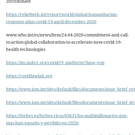
2019/donate
https://reliefweb.int/report/world/global-humanitarian-
response-plan-covid-19-april-december-2020
www.who.int/es/news/item/24-04-2020-commitment-and-call-
to-action-global-collaboration-to-accelerate-new-covid-19-
health-technologies
https://im.unhcr.org/covid19_platform/?lang=esp
https://covidlawlab.org
https://www.iom.int/sites/default/files/documents/issue_brief_re
https://www.iom.int/sites/default/files/documents/issue_brief_s
https://forbes.es/forbes-ricos/83831/los-multimillonarios-que-
mas-han-ganado-y-perdido-en-2020/