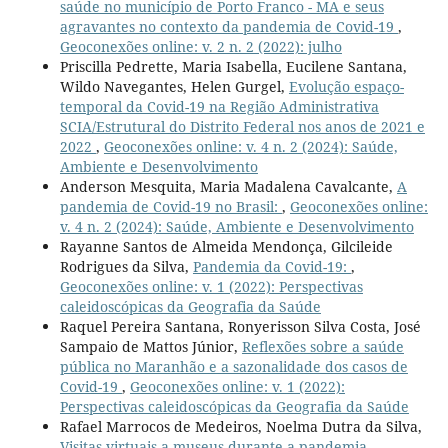
saúde no município de Porto Franco - MA e seus
agravantes no contexto da pandemia de Covid-19
,
Geoconexões online: v. 2 n. 2 (2022): julho
Priscilla Pedrette, Maria Isabella, Eucilene Santana,
Wildo Navegantes, Helen Gurgel,
Evolução espaço-
temporal da Covid-19 na Região Administrativa
SCIA/Estrutural do Distrito Federal nos anos de 2021 e
2022
,
Geoconexões online: v. 4 n. 2 (2024): Saúde,
Ambiente e Desenvolvimento
Anderson Mesquita, Maria Madalena Cavalcante,
A
pandemia de Covid-19 no Brasil:
,
Geoconexões online:
v. 4 n. 2 (2024): Saúde, Ambiente e Desenvolvimento
Rayanne Santos de Almeida Mendonça, Gilcileide
Rodrigues da Silva,
Pandemia da Covid-19:
,
Geoconexões online: v. 1 (2022): Perspectivas
caleidoscópicas da Geografia da Saúde
Raquel Pereira Santana, Ronyerisson Silva Costa, José
Sampaio de Mattos Júnior,
Reflexões sobre a saúde
pública no Maranhão e a sazonalidade dos casos de
Covid-19
,
Geoconexões online: v. 1 (2022):
Perspectivas caleidoscópicas da Geografia da Saúde
Rafael Marrocos de Medeiros, Noelma Dutra da Silva,
Visitas virtuais a museus durante a pandemia
,