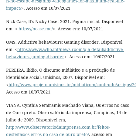
is-no-escape-designing-videogames-for-maximum-real-life-
impact/
>. Acesso em 10/07/2021
Nick Case, It’s Nicky Case! 2021. Página inicial. Disponível
em: <
https://ncase.me/
>. Acesso em: 10/07/2021
OMS, Addictive behaviours: Gaming disorder. Disponível
em: <
https://www.who.int/news-room/q-a-detail/addictive-
behaviours-gaming-disorder
>. Acesso em: 10/07/2021
PEREIRA, Ilídio, O discurso midiático e a produção de
identidade social. Unisinos, 2007. Disponível em:
<
http://www.projeto.unisinos.br/midiaticom/conteudo/artigos/20
Acesso em 10/07/2021.
VIANA, Cynthia Semíramis Machado Viana, Os erros no caso
de Ouro preto. Observatório da imprensa, Campinas, 14 de
julho de 2009. Disponível em,
http://www.observatoriodaimprensa.com.br/feitos-
desfeitas/os-erros-no-caso-de-ouro-preto/
, acesso em