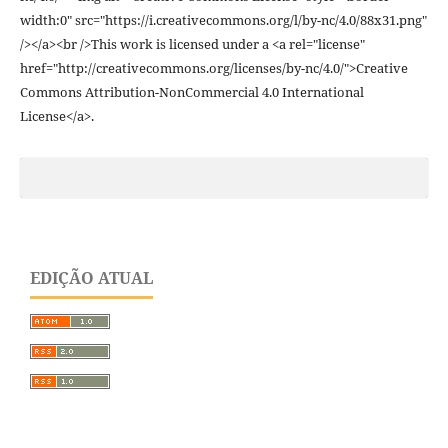
width:0" src="https://i.creativecommons.org/l/by-nc/4.0/88x31.png"
/></a><br />This work is licensed under a <a rel="license"
href="http://creativecommons.org/licenses/by-nc/4.0/">Creative
Commons Attribution-NonCommercial 4.0 International
License</a>.
EDIÇÃO ATUAL