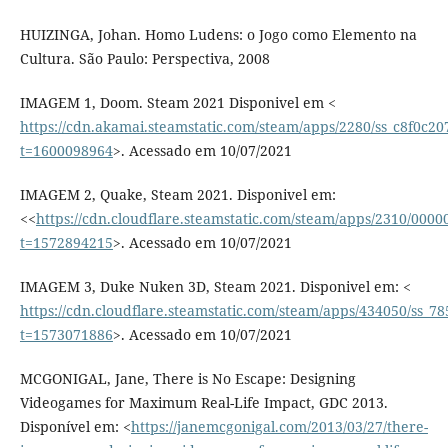
HUIZINGA, Johan. Homo Ludens: o Jogo como Elemento na
Cultura. São Paulo: Perspectiva, 2008
IMAGEM 1, Doom. Steam 2021 Disponivel em <
https://cdn.akamai.steamstatic.com/steam/apps/2280/ss_c8f0
t=1600098964
>. Acessado em 10/07/2021
IMAGEM 2, Quake, Steam 2021. Disponivel em:
<<
https://cdn.cloudflare.steamstatic.com/steam/apps/2310/000
t=1572894215
>. Acessado em 10/07/2021
IMAGEM 3, Duke Nuken 3D, Steam 2021. Disponivel em: <
https://cdn.cloudflare.steamstatic.com/steam/apps/434050/s
t=1573071886
>. Acessado em 10/07/2021
MCGONIGAL, Jane, There is No Escape: Designing
Videogames for Maximum Real-Life Impact, GDC 2013.
Disponível em: <
https://janemcgonigal.com/2013/03/27/there-