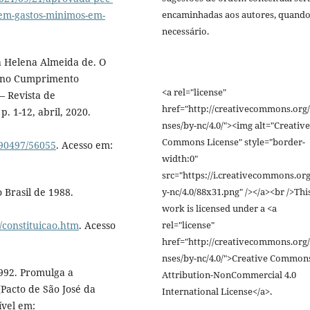
encaminhadas aos autores, quand
em-gastos-minimos-em-
necessário.
 Helena Almeida de. O
7 no Cumprimento
<a rel="license"
– Revista de
href="http://creativecommons.org/
p. 1-12, abril, 2020.
nses/by-nc/4.0/"><img alt="Creative
Commons License" style="border-
/90497/56055
. Acesso em:
width:0"
src="https://i.creativecommons.org
y-nc/4.0/88x31.png" /></a><br />Thi
 Brasil de 1988.
work is licensed under a <a
rel="license"
o/constituicao.htm
. Acesso
href="http://creativecommons.org/
nses/by-nc/4.0/">Creative Common
992. Promulga a
Attribution-NonCommercial 4.0
Pacto de São José da
International License</a>.
ível em: