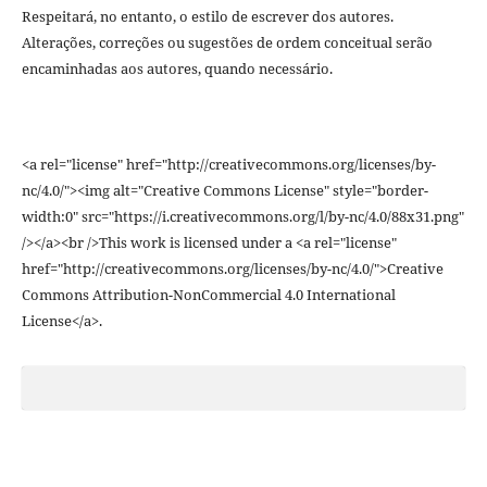
Respeitará, no entanto, o estilo de escrever dos autores.
Alterações, correções ou sugestões de ordem conceitual serão
encaminhadas aos autores, quando necessário.
<a rel="license" href="http://creativecommons.org/licenses/by-
nc/4.0/"><img alt="Creative Commons License" style="border-
width:0" src="https://i.creativecommons.org/l/by-nc/4.0/88x31.png"
/></a><br />This work is licensed under a <a rel="license"
href="http://creativecommons.org/licenses/by-nc/4.0/">Creative
Commons Attribution-NonCommercial 4.0 International
License</a>.