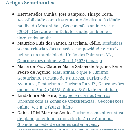
Artigos Semelhantes
Hermeneilce Cunha, José Sampaio, Thiago Costa,
Acessibilidade como instrumento do direito à cidade
na ilha do Maranhão:
,
Geoconexões online: v. 4 n. 1
(2024): Geosaude em Debate: saúde, ambiente e
desenvolvimento
Maurício Luiz dos Santos, Marciana, Clélio,
Dinâmicas
socioterritoriais das relações campo-cidade e rural-
urbano no município de União dos Palmares-AL
,
Geoconexões online: v. 3 n. 1 (2023): março
Maria da Paz , Cláudia Maria Sabóia de Aquino, Renê
Pedro de Aquino,
Mas, afinal, o que é Turismo,
Geoturismo, Turismo de Natureza, Turismo de
Aventura, Ecoturismo e Turismo Rural?
,
Geoconexões
online: v. 3 n. 2 (2023): Cultura & Cidade em debate
Lindalmira Moreira,
A experiência nos Centros
Urbanos com as Zonas de Coexistências
,
Geoconexões
online: v. 2 n. 2 (2022): julho
Gabriel Eloi Marinho Souto,
Turismo como alternativa
de planejamento urbano: a inclusão de Campina
Grande na rede de cidades sustentáveis.
,