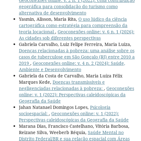
Geoconexões online: v. 2 n. 1 (2022): Uma contribuição
geográfica para consolidação do turismo como
alternativa de desenvolvimento
Yasmin, Alisson, Maria Rita,
O uso lúdico da ciência
cartográfica como estratégia para compreensão da
teoria locacional
,
Geoconexões online: v. 6 n. 1 (2026):
As cidades sob diferentes perspectivas
Gabriela Carvalho, Luiz Felipe Ferreira, Maria Luiza,
Doenças relacionadas à pobreza: uma análise sobre os
casos de tuberculose em São Gonçalo (RJ) entre 2010 a
2019
,
Geoconexões online: v. 4 n. 2 (2024): Saúde,
Ambiente e Desenvolvimento
Gabriela da Costa de Carvalho, Maria Luíza Félix
Marques Kede,
Doenças transmissíveis e
negligenciadas relacionadas à pobreza:
,
Geoconexões
online: v. 1 (2022): Perspectivas caleidoscópicas da
Geografia da Saúde
Jahan Natanael Domingos Lopes,
Psicologia
socioespacial:
,
Geoconexões online: v. 1 (2022):
Perspectivas caleidoscópicas da Geografia da Saúde
Marana Dias, Francisco Castelhano, Vitória Barbosa,
Reizane Silva, Weeberb Réquia,
Saúde Mental no
Distrito Federal/BR e sua relação espacial com Áreas