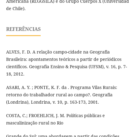
Americana (REGGSILA) e do Grupo Cuerpos X (Universidad
de Chile).
REFERÊNCIAS
ALVES, F. D. A relação campo-cidade na Geografia
Brasileira: apontamentos teóricos a partir de periódicos
científicos. Geografia Ensino & Pesquisa (UFSM), v. 16, p. 7-
18, 2012.
ASARI, A. Y. ; PONTE, K. F. da . Programa Vilas Rurais:
retorno do trabalhador rural ao campo?. Geografia
(Londrina), Londrina, v. 10, p. 163-173, 2001.
COSTA, C.; FROEHLICH, J. M. Políticas públicas e
masculinização rural no Rio
Grande do Sul: uma abordagem a partir das condições