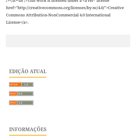
/></a><br />This work is licensed under a <a rel="license"
href="http://creativecommons.org/licenses/by-nc/4.0/">Creative
Commons Attribution-NonCommercial 4.0 International
License</a>.
EDIÇÃO ATUAL
INFORMAÇÕES