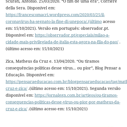
Scurati, Antonio. 25/03/2020. “O fim de uma era”, Corriere
della Sera. Disponível em:
https://francescomacri.wordpress.com/2020/03/25/il-
coronavirus-ha-segnato-la-fine-di-unepoca/.(último
acesso
em: 15/10/2021). Versão em português: observador.pt.
Disponível em:
https://observador.pt/especiais/milao-a-
cidade-mais-privilegiada-de-italia-esta-agora-na-fila-do-pao/
.
(último acesso em: 15/10/2021)
Zica, Matheus da Cruz e. 13/04/2020. “Ou tiramos
consequências políticas desse vírus... ou pior”, Blog Pensar a
Educação. Disponível em:
https://pensaraeducacao.com.br/blogpensaraeducacao/tag/mat
cruz-e-zica/
.(último acesso em: 15/10/2021). Segunda versão
disponível em:
https://jornalggn.com.br/artigos/ou-tiramos-
consequencias-politicas-desse-virus-ou-pior-por-matheus-da-
cruz-e-zica/
.(último acesso em: 15/10/2021)