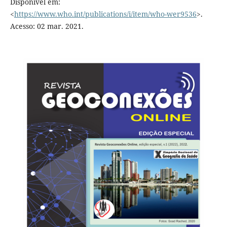
Disponível em:
<
https://www.who.int/publications/i/item/who-wer9536
>.
Acesso: 02 mar. 2021.