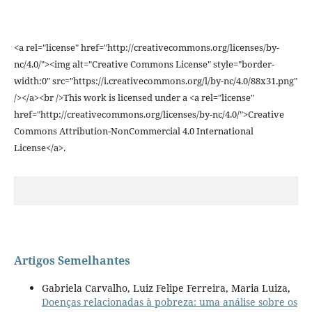
<a rel="license" href="http://creativecommons.org/licenses/by-
nc/4.0/"><img alt="Creative Commons License" style="border-
width:0" src="https://i.creativecommons.org/l/by-nc/4.0/88x31.png"
/></a><br />This work is licensed under a <a rel="license"
href="http://creativecommons.org/licenses/by-nc/4.0/">Creative
Commons Attribution-NonCommercial 4.0 International
License</a>.
Artigos Semelhantes
Gabriela Carvalho, Luiz Felipe Ferreira, Maria Luiza,
Doenças relacionadas à pobreza: uma análise sobre os