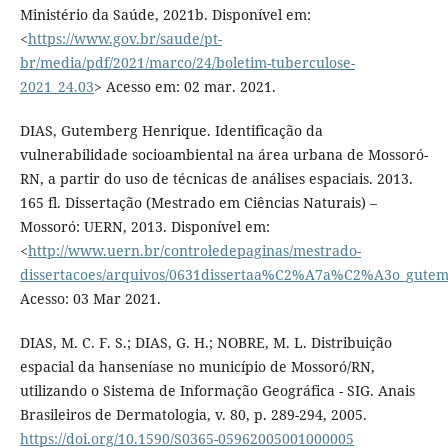
Ministério da Saúde, 2021b. Disponível em:
<
https://www.gov.br/saude/pt-
br/media/pdf/2021/marco/24/boletim-tuberculose-
2021_24.03
> Acesso em: 02 mar. 2021.
DIAS, Gutemberg Henrique. Identificação da
vulnerabilidade socioambiental na área urbana de Mossoró-
RN, a partir do uso de técnicas de análises espaciais. 2013.
165 fl. Dissertação (Mestrado em Ciências Naturais) –
Mossoró: UERN, 2013. Disponível em:
<
http://www.uern.br/controledepaginas/mestrado-
dissertacoes/arquivos/0631dissertaa%C2%A7a%C2%A3o_gutem
Acesso: 03 Mar 2021.
DIAS, M. C. F. S.; DIAS, G. H.; NOBRE, M. L. Distribuição
espacial da hanseníase no município de Mossoró/RN,
utilizando o Sistema de Informação Geográfica - SIG. Anais
Brasileiros de Dermatologia, v. 80, p. 289-294, 2005.
https://doi.org/10.1590/S0365-05962005001000005