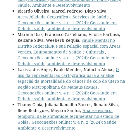
Saúde, Ambiente e Desenvolvimento
Ricardo Oliveira, Marcel Pedroso, Diego Silva,
Acessibilidade Geográfica a Serviços de Saúde
,
Geoconexões online: v. 4 n. 1 (2024): Geosaude em
Debate: saúde, ambiente e desenvolvimento
Marana Dias, Francisco Castelhano, Vitória Barbosa,
Reizane Silva, Weeberb Réquia,
Saúde Mental no
Distrito Federal/BR e sua relação espacial com Áreas
Verdes, Equipamentos de Saúde e Culturais
,
Geoconexões online: v. 4 n. 1 (2024): Geosaude em
Debate: saúde, ambiente e desenvolvimento
Larissa dos Anjos, Paulo Mendes, Natacha Aleixo,
O
uso da representação cartográfica para a análise
espacial da mortalidade do câncer de colo do útero na
Região Metropolitana de Manaus (RMM)
,
Geoconexões online: v. 4 n. 1 (2024): Geosaude em
Debate: saúde, ambiente e desenvolvimento
Thamy Gioia, Juliana Ramalho Barros, Renato Silva,
Rene Rodrigues, Mayara Santos,
Análise espaço-
temporal da leishmaniose tegumentar no estado de
Goiás
,
Geoconexões online: v. 4 n. 2 (2024): Saúde,
Ambiente e Desenvolvimento