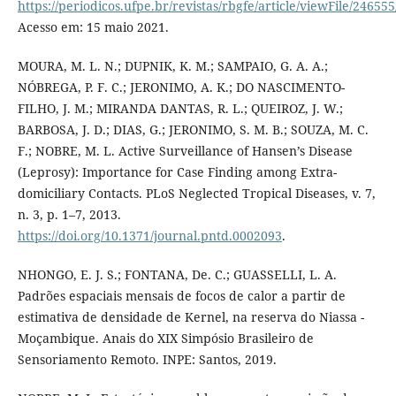
https://periodicos.ufpe.br/revistas/rbgfe/article/viewFile/24655
Acesso em: 15 maio 2021.
MOURA, M. L. N.; DUPNIK, K. M.; SAMPAIO, G. A. A.;
NÓBREGA, P. F. C.; JERONIMO, A. K.; DO NASCIMENTO-
FILHO, J. M.; MIRANDA DANTAS, R. L.; QUEIROZ, J. W.;
BARBOSA, J. D.; DIAS, G.; JERONIMO, S. M. B.; SOUZA, M. C.
F.; NOBRE, M. L. Active Surveillance of Hansen’s Disease
(Leprosy): Importance for Case Finding among Extra-
domiciliary Contacts. PLoS Neglected Tropical Diseases, v. 7,
n. 3, p. 1–7, 2013.
https://doi.org/10.1371/journal.pntd.0002093
.
NHONGO, E. J. S.; FONTANA, De. C.; GUASSELLI, L. A.
Padrões espaciais mensais de focos de calor a partir de
estimativa de densidade de Kernel, na reserva do Niassa -
Moçambique. Anais do XIX Simpósio Brasileiro de
Sensoriamento Remoto. INPE: Santos, 2019.