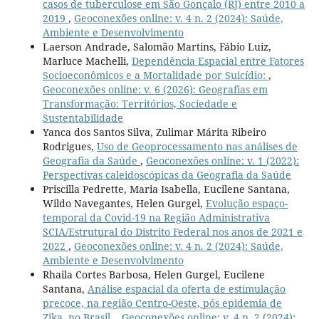
casos de tuberculose em São Gonçalo (RJ) entre 2010 a
2019
,
Geoconexões online: v. 4 n. 2 (2024): Saúde,
Ambiente e Desenvolvimento
Laerson Andrade, Salomão Martins, Fábio Luiz,
Marluce Machelli,
Dependência Espacial entre Fatores
Socioeconômicos e a Mortalidade por Suicídio:
,
Geoconexões online: v. 6 (2026): Geografias em
Transformação: Territórios, Sociedade e
Sustentabilidade
Yanca dos Santos Silva, Zulimar Márita Ribeiro
Rodrigues,
Uso de Geoprocessamento nas análises de
Geografia da Saúde
,
Geoconexões online: v. 1 (2022):
Perspectivas caleidoscópicas da Geografia da Saúde
Priscilla Pedrette, Maria Isabella, Eucilene Santana,
Wildo Navegantes, Helen Gurgel,
Evolução espaço-
temporal da Covid-19 na Região Administrativa
SCIA/Estrutural do Distrito Federal nos anos de 2021 e
2022
,
Geoconexões online: v. 4 n. 2 (2024): Saúde,
Ambiente e Desenvolvimento
Rhaila Cortes Barbosa, Helen Gurgel, Eucilene
Santana,
Análise espacial da oferta de estimulação
precoce, na região Centro-Oeste, pós epidemia de
Zika, no Brasil.
,
Geoconexões online: v. 4 n. 2 (2024):