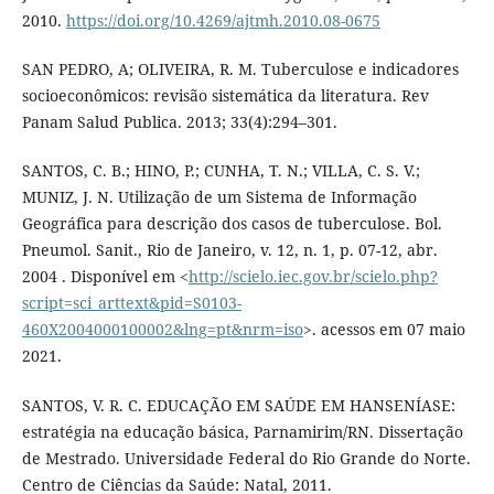
2010.
https://doi.org/10.4269/ajtmh.2010.08-0675
SAN PEDRO, A; OLIVEIRA, R. M. Tuberculose e indicadores
socioeconômicos: revisão sistemática da literatura. Rev
Panam Salud Publica. 2013; 33(4):294–301.
SANTOS, C. B.; HINO, P.; CUNHA, T. N.; VILLA, C. S. V.;
MUNIZ, J. N. Utilização de um Sistema de Informação
Geográfica para descrição dos casos de tuberculose. Bol.
Pneumol. Sanit., Rio de Janeiro, v. 12, n. 1, p. 07-12, abr.
2004 . Disponível em <
http://scielo.iec.gov.br/scielo.php?
script=sci_arttext&pid=S0103-
460X2004000100002&lng=pt&nrm=iso
>. acessos em 07 maio
2021.
SANTOS, V. R. C. EDUCAÇÃO EM SAÚDE EM HANSENÍASE:
estratégia na educação básica, Parnamirim/RN. Dissertação
de Mestrado. Universidade Federal do Rio Grande do Norte.
Centro de Ciências da Saúde: Natal, 2011.