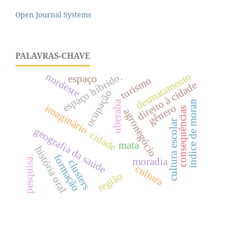
Open Journal Systems
PALAVRAS-CHAVE
desmatamento
espaço híbrido.
nordeste
espaço
turismo
direito à cidade
ocupação
uberaba
índice de moran
gênero
imaginário
consequências
agronegócio
cultura escolar
geografia da saúde
cidade
mata
história oral
formação
pesquisa.
moradia
clusters
cultura
região