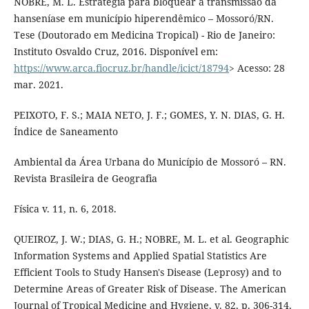
NOBRE, M. L. Estratégia para bloquear a transmissão da
hanseníase em município hiperendêmico – Mossoró/RN.
Tese (Doutorado em Medicina Tropical) - Rio de Janeiro:
Instituto Osvaldo Cruz, 2016. Disponível em:
https://www.arca.fiocruz.br/handle/icict/18794
> Acesso: 28
mar. 2021.
PEIXOTO, F. S.; MAIA NETO, J. F.; GOMES, Y. N. DIAS, G. H.
Índice de Saneamento
Ambiental da Área Urbana do Município de Mossoró – RN.
Revista Brasileira de Geografia
Física v. 11, n. 6, 2018.
QUEIROZ, J. W.; DIAS, G. H.; NOBRE, M. L. et al. Geographic
Information Systems and Applied Spatial Statistics Are
Efficient Tools to Study Hansen's Disease (Leprosy) and to
Determine Areas of Greater Risk of Disease. The American
Journal of Tropical Medicine and Hygiene, v. 82, p. 306-314,