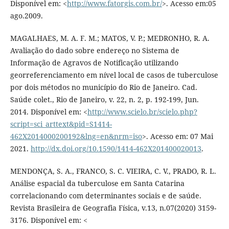
Disponível em: <
http://www.fatorgis.com.br/
>. Acesso em:05
ago.2009.
MAGALHAES, M. A. F. M.; MATOS, V. P.; MEDRONHO, R. A.
Avaliação do dado sobre endereço no Sistema de
Informação de Agravos de Notificação utilizando
georreferenciamento em nível local de casos de tuberculose
por dois métodos no município do Rio de Janeiro. Cad.
Saúde colet., Rio de Janeiro, v. 22, n. 2, p. 192-199, Jun.
2014. Disponível em: <
http://www.scielo.br/scielo.php?
script=sci_arttext&pid=S1414-
462X2014000200192&lng=en&nrm=iso
>. Acesso em: 07 Mai
2021.
http://dx.doi.org/10.1590/1414-462X201400020013
.
MENDONÇA, S. A., FRANCO, S. C. VIEIRA, C. V., PRADO, R. L.
Análise espacial da tuberculose em Santa Catarina
correlacionando com determinantes sociais e de saúde.
Revista Brasileira de Geografia Física, v.13, n.07(2020) 3159-
3176. Disponível em: <