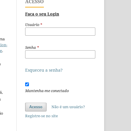
ACESSO
Faça o seu Login
Usuário
*
uma
ion-
Senha
*
se
.
e
Esqueceu a senha?
Mantenha-me conectado
á,
s
Não é um usuário?
Acesso
ão
Registre-se no site
o