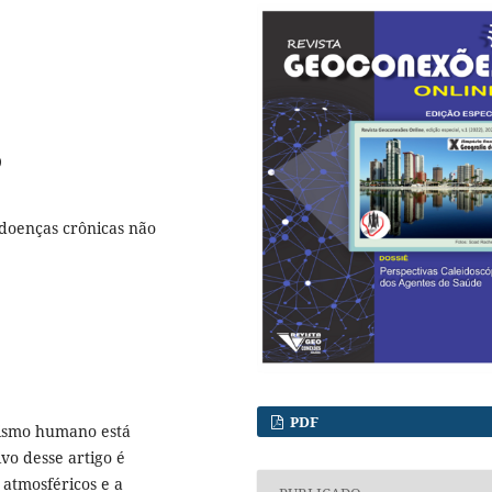
9
 doenças crônicas não
PDF
nismo humano está
vo desse artigo é
atmosféricos e a