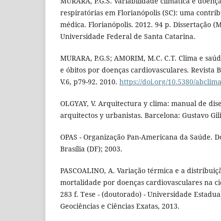
MURARA, P.G.S. Variabilidade climática e doenças
respiratórias em Florianópolis (SC): uma contrib
médica. Florianópolis. 2012. 94 p. Dissertação 
Universidade Federal de Santa Catarina.
MURARA, P.G.S; AMORIM, M.C. C.T. Clima e saúde
e óbitos por doenças cardiovasculares. Revista B
V.6, p79-92. 2010.
https://doi.org/10.5380/abclim
OLGYAY, V. Arquitectura y clima: manual de dis
arquitectos y urbanistas. Barcelona: Gustavo Gili
OPAS - Organização Pan-Americana da Saúde. Do
Brasília (DF); 2003.
PASCOALINO, A. Variação térmica e a distribuiç
mortalidade por doenças cardiovasculares na ci
283 f. Tese - (doutorado) - Universidade Estadual
Geociências e Ciências Exatas, 2013.