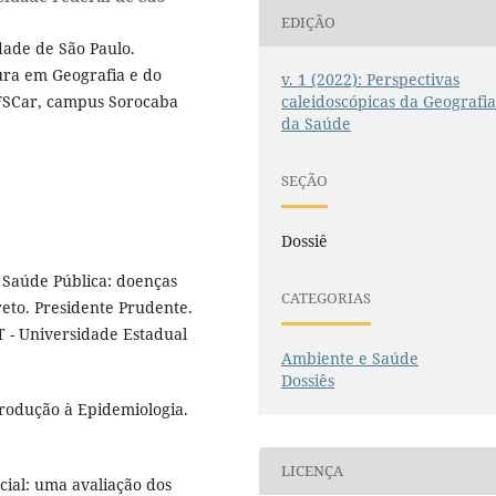
EDIÇÃO
dade de São Paulo.
ura em Geografia e do
v. 1 (2022): Perspectivas
caleidoscópicas da Geografi
FSCar, campus Sorocaba
da Saúde
SEÇÃO
Dossiê
a Saúde Pública: doenças
CATEGORIAS
reto. Presidente Prudente.
T - Universidade Estadual
Ambiente e Saúde
Dossiês
odução à Epidemiologia.
LICENÇA
cial: uma avaliação dos