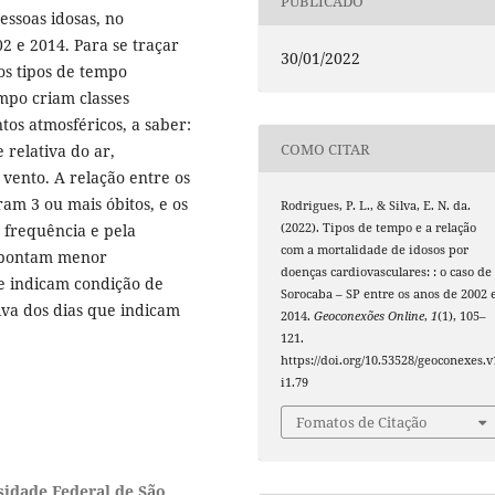
PUBLICADO
ssoas idosas, no
2 e 2014. Para se traçar
30/01/2022
dos tipos de tempo
empo criam classes
os atmosféricos, a saber:
COMO CITAR
relativa do ar,
vento. A relação entre os
ram 3 ou mais óbitos, e os
Rodrigues, P. L., & Silva, E. N. da.
e frequência e pela
(2022). Tipos de tempo e a relação
com a mortalidade de idosos por
 apontam menor
doenças cardiovasculares: : o caso de
e indicam condição de
Sorocaba – SP entre os anos de 2002 
va dos dias que indicam
2014.
Geoconexões Online
,
1
(1), 105–
121.
https://doi.org/10.53528/geoconexes.v
i1.79
Fomatos de Citação
sidade Federal de São