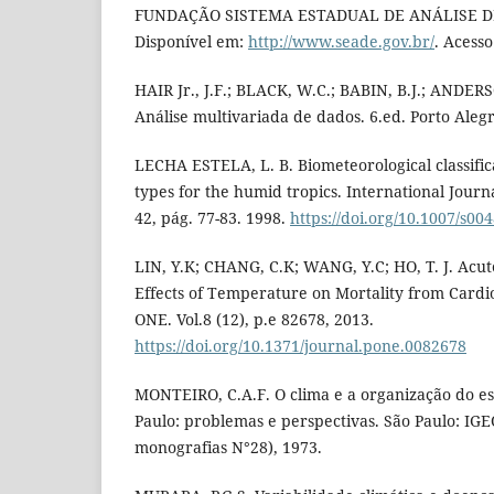
FUNDAÇÃO SISTEMA ESTADUAL DE ANÁLISE DE
Disponível em:
http://www.seade.gov.br/
. Acess
HAIR Jr., J.F.; BLACK, W.C.; BABIN, B.J.; ANDER
Análise multivariada de dados. 6.ed. Porto Aleg
LECHA ESTELA, L. B. Biometeorological classific
types for the humid tropics. International Journ
42, pág. 77-83. 1998.
https://doi.org/10.1007/s0
LIN, Y.K; CHANG, C.K; WANG, Y.C; HO, T. J. Acu
Effects of Temperature on Mortality from Cardi
ONE. Vol.8 (12), p.e 82678, 2013.
https://doi.org/10.1371/journal.pone.0082678
MONTEIRO, C.A.F. O clima e a organização do e
Paulo: problemas e perspectivas. São Paulo: IGEO
monografias N°28), 1973.