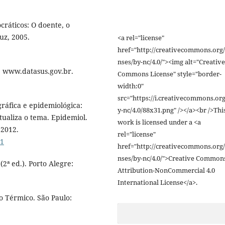
cráticos: O doente, o
uz, 2005.
<a rel="license"
href="http://creativecommons.org/
nses/by-nc/4.0/"><img alt="Creative
: www.datasus.gov.br.
Commons License" style="border-
width:0"
src="https://i.creativecommons.org
ráfica e epidemiológica:
y-nc/4.0/88x31.png" /></a><br />Thi
tualiza o tema. Epidemiol.
work is licensed under a <a
 2012.
rel="license"
01
href="http://creativecommons.org/
nses/by-nc/4.0/">Creative Common
2ª ed.). Porto Alegre:
Attribution-NonCommercial 4.0
International License</a>.
o Térmico. São Paulo: