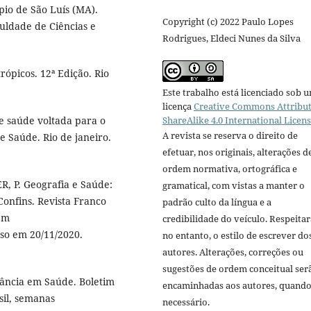
pio de São Luís (MA).
Copyright (c) 2022 Paulo Lopes
uldade de Ciências e
Rodrigues, Eldeci Nunes da Silva
rópicos. 12ª Edição. Rio
Este trabalho está licenciado sob 
licença
Creative Commons Attribut
ShareAlike 4.0 International Licen
e saúde voltada para o
A revista se reserva o direito de
e Saúde. Rio de janeiro.
efetuar, nos originais, alterações d
ordem normativa, ortográfica e
 P. Geografia e Saúde:
gramatical, com vistas a manter o
Confins. Revista Franco
padrão culto da língua e a
 em
credibilidade do veículo. Respeitar
so em 20/11/2020.
no entanto, o estilo de escrever do
autores. Alterações, correções ou
sugestões de ordem conceitual ser
lância em Saúde. Boletim
encaminhadas aos autores, quand
sil, semanas
necessário.