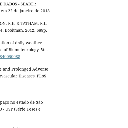
 DADOS - SEADE.:
o em 22 de janeiro de 2018
SON, R.E. & TATHAM, R.L.
re, Bookman, 2012. 688p.
ation of daily weather
al of Biometeorology. Vol.
04840050088
te and Prolonged Adverse
ovascular Diseases. PLoS
spaço no estado de São
 - USP (Série Teses e