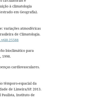
 circulatórias e
uição à climatologia
(Mestrado em Geografia).
: variações atmosféricas
rasileira de Climatologia.
a.v6i0.25588
eño bioclimático para
, 1998.
enças cardiovasculares.
ão têmporo-espacial da
dade de Limeira/SP. 2013.
 Paulista, Instituto de