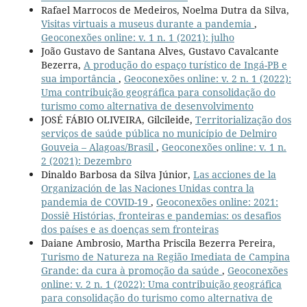
Rafael Marrocos de Medeiros, Noelma Dutra da Silva,
Visitas virtuais a museus durante a pandemia
,
Geoconexões online: v. 1 n. 1 (2021): julho
João Gustavo de Santana Alves, Gustavo Cavalcante
Bezerra,
A produção do espaço turístico de Ingá-PB e
sua importância
,
Geoconexões online: v. 2 n. 1 (2022):
Uma contribuição geográfica para consolidação do
turismo como alternativa de desenvolvimento
JOSÉ FÁBIO OLIVEIRA, Gilcileide,
Territorialização dos
serviços de saúde pública no município de Delmiro
Gouveia – Alagoas/Brasil
,
Geoconexões online: v. 1 n.
2 (2021): Dezembro
Dinaldo Barbosa da Silva Júnior,
Las acciones de la
Organización de las Naciones Unidas contra la
pandemia de COVID-19
,
Geoconexões online: 2021:
Dossiê Histórias, fronteiras e pandemias: os desafios
dos países e as doenças sem fronteiras
Daiane Ambrosio, Martha Priscila Bezerra Pereira,
Turismo de Natureza na Região Imediata de Campina
Grande: da cura à promoção da saúde
,
Geoconexões
online: v. 2 n. 1 (2022): Uma contribuição geográfica
para consolidação do turismo como alternativa de