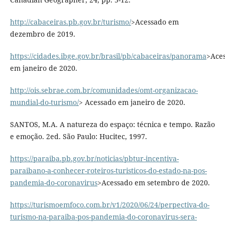
http://cabaceiras.pb.gov.br/turismo/
>Acessado em
dezembro de 2019.
https://cidades.ibge.gov.br/brasil/pb/cabaceiras/panorama
>Ace
em janeiro de 2020.
http://ois.sebrae.com.br/comunidades/omt-organizacao-
mundial-do-turismo/
> Acessado em janeiro de 2020.
SANTOS, M.A. A natureza do espaço: técnica e tempo. Razão
e emoção. 2ed. São Paulo: Hucitec, 1997.
https://paraiba.pb.gov.br/noticias/pbtur-incentiva-
paraibano-a-conhecer-roteiros-turisticos-do-estado-na-pos-
pandemia-do-coronavirus
>Acessado em setembro de 2020.
https://turismoemfoco.com.br/v1/2020/06/24/perpectiva-do-
turismo-na-paraiba-pos-pandemia-do-coronavirus-sera-