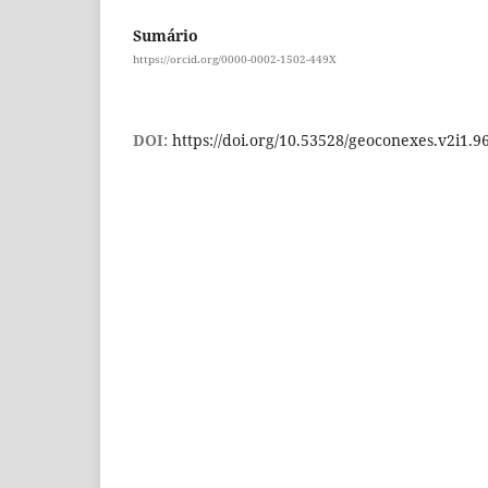
Sumário
https://orcid.org/0000-0002-1502-449X
DOI:
https://doi.org/10.53528/geoconexes.v2i1.9