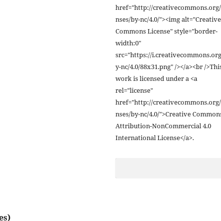
href="http://creativecommons.org/
nses/by-nc/4.0/"><img alt="Creative
Commons License" style="border-
width:0"
src="https://i.creativecommons.org
y-nc/4.0/88x31.png" /></a><br />Thi
work is licensed under a <a
rel="license"
href="http://creativecommons.org/
nses/by-nc/4.0/">Creative Common
Attribution-NonCommercial 4.0
International License</a>.
es)