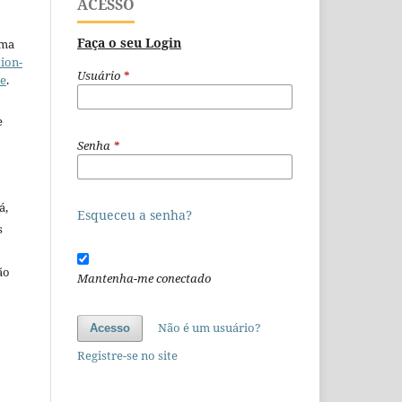
ACESSO
Faça o seu Login
uma
ion-
Usuário
*
se
.
e
Senha
*
á,
Esqueceu a senha?
s
ão
Mantenha-me conectado
o
Não é um usuário?
Acesso
Registre-se no site