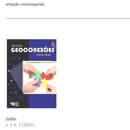
atuação socioespacial.
_______________________________________________________________________
julho
v. 1 n. 1 (2021)