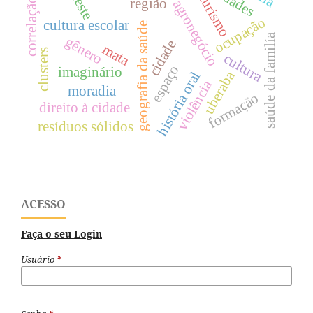
turismo
região
correlação
agronegócio
ocupação
cultura escolar
geografia da saúde
saúde da familía
gênero
cidade
mata
clusters
cultura
espaço
imaginário
uberaba
história oral
violência
moradia
formação
direito à cidade
resíduos sólidos
ACESSO
Faça o seu Login
Usuário
*