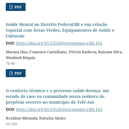
PDF
Saúde Mental no Distrito Federal/BR e sua relação
espacial com Áreas Verdes, Equipamentos de Saúde e
Culturais
DOI:
https://doi.org/10.53528/geoconexes.v4i1.165
Marana Dias, Francisco Castelhano, Vitória Barbosa, Reizane Silva,
Weeberb Réquia
76-90
PDF
O conforto térmico e o processo saúde-doença: um
estudo de caso na comunidade nossa senhora do
perpétuo socorro no município de Tefé-Am
DOI:
https://doi.org/10.53528/geoconexes.v4i1.163
Rozilene Miranda; Natacha Aleixo
91-109