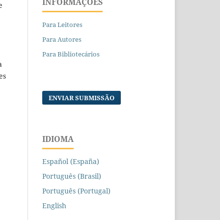
INFORMAÇÕES
e
Para Leitores
Para Autores
Para Bibliotecários
a
es
ENVIAR SUBMISSÃO
IDIOMA
Español (España)
Português (Brasil)
Português (Portugal)
English