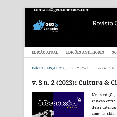
EDIÇÃO ATUAL
EDIÇÕES ANTERIORES
SO
INÍCIO
/
ARQUIVOS
/
v. 3 n. 2 (2023): Cultura & Cid
v. 3 n. 2 (2023): Cultura &
Nesta edição,
relação entre
desse intercâ
como as cidad