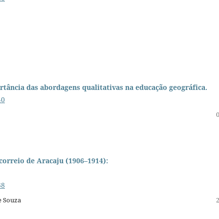
rtância das abordagens qualitativas na educação geográfica.
40
correio de Aracaju (1906–1914):
38
e Souza