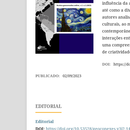
influência da
até como a di
autores anali
culturais, ao
contemporâneo
interações en
uma compreens
de criatividad
DOI:
https://d
PUBLICADO:
02/09/2023
EDITORIAL
Editorial
DOI:
https://doi.org/10.53528/geoconexes.v3i2.1