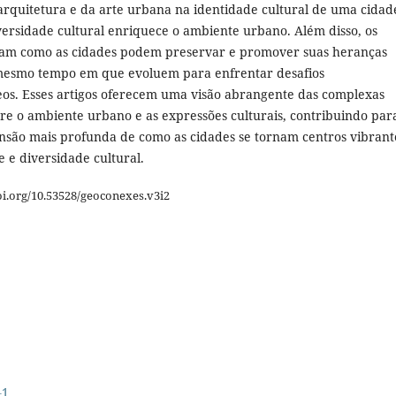
 arquitetura e da arte urbana na identidade cultural de uma cidad
versidade cultural enriquece o ambiente urbano. Além disso, os
sam como as cidades podem preservar e promover suas heranças
 mesmo tempo em que evoluem para enfrentar desafios
s. Esses artigos oferecem uma visão abrangente das complexas
tre o ambiente urbano e as expressões culturais, contribuindo par
ão mais profunda de como as cidades se tornam centros vibrant
e e diversidade cultural.
oi.org/10.53528/geoconexes.v3i2
41