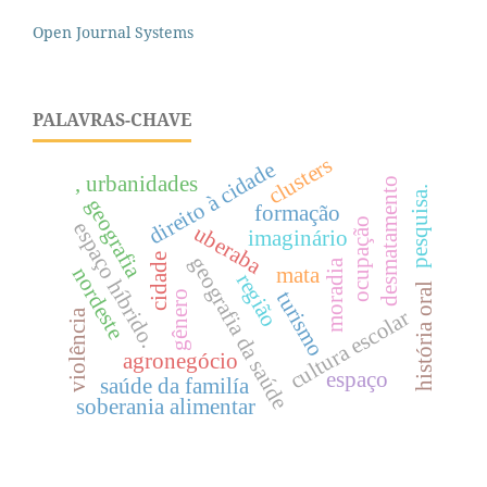
Open Journal Systems
PALAVRAS-CHAVE
clusters
direito à cidade
, urbanidades
desmatamento
pesquisa.
geografia
formação
ocupação
espaço híbrido.
uberaba
imaginário
cidade
geografia da saúde
moradia
nordeste
mata
região
história oral
turismo
gênero
cultura escolar
violência
agronegócio
espaço
saúde da familía
soberania alimentar