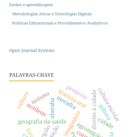
Ensino e aprendizagem
Metodologias Ativas e Tecnologias Digitais
Políticas Educacionais e Procedimentos Avaliativos
Open Journal Systems
PALAVRAS-CHAVE
pesquisa.
cultura escolar
história oral
turismo
direito à cidade
cultura
moradia
uberaba
nordeste
gênero
imaginário
cidade
geografia da saúde
agronegócio
região
ocupação