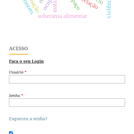
formação
correlação
espaço
violência
clusters
mata
soberania alimentar
ACESSO
Faça o seu Login
Usuário
*
Senha
*
Esqueceu a senha?