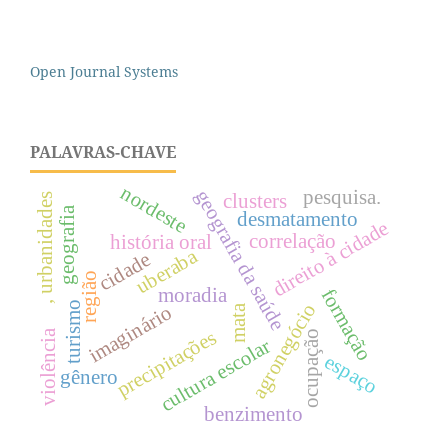
Open Journal Systems
PALAVRAS-CHAVE
nordeste
pesquisa.
geografia da saúde
clusters
, urbanidades
geografia
desmatamento
direito à cidade
correlação
história oral
uberaba
cidade
região
moradia
formação
agronegócio
turismo
imaginário
mata
precipitações
violência
ocupação
cultura escolar
espaço
gênero
benzimento