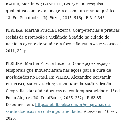
BAUER, Martin W.; GASKELL, George. In: Pesquisa
qualitativa com texto, imagem e som: um manual prático.
13. Ed. Petrópolis – RJ: Vozes, 2015, 516p. P. 319-342.
PEREIRA, Martha Priscila Bezerra. Competências e práticas
sociais de promoção e vigilância à saúde na cidade do
Recife: o agente de saúde em foco. São Paulo – SP: Scortecci,
2011, 351p.
PEREIRA, Martha Priscila Bezerra. Concepções espaço-
temporais que influenciaram nas ações para a cura de
morbidades no Brasil. In: VIEIRA, Alexandre Bergamin;
PEDROSO, Mateus Fachin; SILVA, Kamila Madureira da.
Geografias da saúde-doenças na contemporaneidade. 1ª ed.
Porto Alegre - RS: TotalBooks, 2025, 252p. P. 63-85.
Disponível em:
https://totalbooks.com.br/geografias-da-
saude-doencas-na-contemporaneidade/
. Acesso em 10 set.
2025.