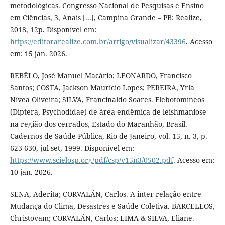
metodológicas. Congresso Nacional de Pesquisas e Ensino
em Ciências, 3, Anais [...], Campina Grande – PB: Realize,
2018, 12p. Disponível em:
https://editorarealize.com.br/artigo/visualizar/43396
. Acesso
em: 15 jan. 2026.
REBÊLO, José Manuel Macário; LEONARDO, Francisco
Santos; COSTA, Jackson Maurício Lopes; PEREIRA, Yrla
Nívea Oliveira; SILVA, Francinaldo Soares. Flebotomíneos
(Diptera, Psychodidae) de área endêmica de leishmaniose
na região dos cerrados, Estado do Maranhão, Brasil.
Cadernos de Saúde Pública, Rio de Janeiro, vol. 15, n. 3, p.
623-630, jul-set, 1999. Disponível em:
https://www.scielosp.org/pdf/csp/v15n3/0502.pdf
. Acesso em:
10 jan. 2026.
SENA, Aderita; CORVALÁN, Carlos. A inter-relação entre
Mudança do Clima, Desastres e Saúde Coletiva. BARCELLOS,
Christovam; CORVALÁN, Carlos; LIMA & SILVA, Eliane.