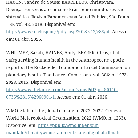
HACON, Sandra de Sousa; BARCELLOS, Christovam.
Doenças sensíveis ao clima no Brasil e no mundo: revisão
sistemática. Revista Panamericana Salud Publica, São Paulo
– SP, vol. 42, 2018. Disponível em:
https://www.scielosp.org/pdf/rpsp/2018.v42/e85/pt
. Acesso
em: 01 abr. 2026.
WHITMEE, Sarah; HAINES, Andy; BEYRER, Chris, et al.
Safeguarding human health in the Anthropocene epoch:
report of the Rockefeller Foundation-Lancet Commission on
planetary health. The Lancet Comissions, vol. 386: p. 1973-
2028, 2015. Disponível em:
https://www.thelancet.com/action/showPdf?pii=S0140-
6736%2815%2960901-1
. Acesso em: 01 abr. 2026.
WMO. State of the global climate in 2022. 2022. Geneva:
World Metereological Organization, 2022 (WMO, n. 1233).
Disponível em:
https://public.wmo.int/en/our-
mandate/climate/wmo-statement-state-of-global-climate
.