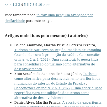
<<
<
1
2
3
4
5
6
7
8
9
10
>
>>
Você também pode
iniciar uma pesquisa avançada por
similaridade
para este artigo.
Artigos mais lidos pelo mesmo(s) autor(es)
Daiane Ambrosio, Martha Priscila Bezerra Pereira,
Turismo de Natureza na Região Imediata de Campina
Grande: da cura à promoção da saúde
,
Geoconexões
online: v. 2 n. 1 (2022): Uma contribuição geográfica
para consolidação do turismo como alternativa de
desenvolvimento
Xisto Serafim de Santana de Souza Júnior,
Turismo
como alternativa para desenvolvimento territorial de
municípios do interior do Estado da Paraíba
,
Geoconexões online: v. 2 n. 1 (2022): Uma contribuição
geográfica para consolidação do turismo como
alternativa de desenvolvimento
Daniel Alves, Martha Priscila,
A erosão da experiência