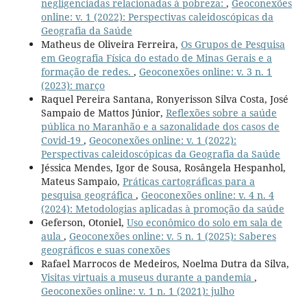
negligenciadas relacionadas à pobreza:
,
Geoconexões
online: v. 1 (2022): Perspectivas caleidoscópicas da
Geografia da Saúde
Matheus de Oliveira Ferreira,
Os Grupos de Pesquisa
em Geografia Física do estado de Minas Gerais e a
formação de redes.
,
Geoconexões online: v. 3 n. 1
(2023): março
Raquel Pereira Santana, Ronyerisson Silva Costa, José
Sampaio de Mattos Júnior,
Reflexões sobre a saúde
pública no Maranhão e a sazonalidade dos casos de
Covid-19
,
Geoconexões online: v. 1 (2022):
Perspectivas caleidoscópicas da Geografia da Saúde
Jéssica Mendes, Igor de Sousa, Rosângela Hespanhol,
Mateus Sampaio,
Práticas cartográficas para a
pesquisa geográfica
,
Geoconexões online: v. 4 n. 4
(2024): Metodologias aplicadas à promoção da saúde
Geferson, Otoniel,
Uso econômico do solo em sala de
aula
,
Geoconexões online: v. 5 n. 1 (2025): Saberes
geográficos e suas conexões
Rafael Marrocos de Medeiros, Noelma Dutra da Silva,
Visitas virtuais a museus durante a pandemia
,
Geoconexões online: v. 1 n. 1 (2021): julho