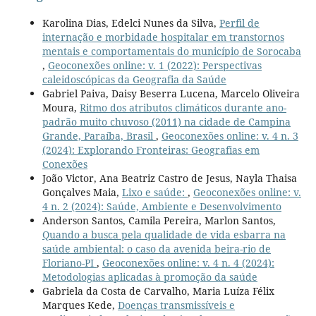
Karolina Dias, Edelci Nunes da Silva,
Perfil de
internação e morbidade hospitalar em transtornos
mentais e comportamentais do município de Sorocaba
,
Geoconexões online: v. 1 (2022): Perspectivas
caleidoscópicas da Geografia da Saúde
Gabriel Paiva, Daisy Beserra Lucena, Marcelo Oliveira
Moura,
Ritmo dos atributos climáticos durante ano-
padrão muito chuvoso (2011) na cidade de Campina
Grande, Paraíba, Brasil
,
Geoconexões online: v. 4 n. 3
(2024): Explorando Fronteiras: Geografias em
Conexões
João Victor, Ana Beatriz Castro de Jesus, Nayla Thaisa
Gonçalves Maia,
Lixo e saúde:
,
Geoconexões online: v.
4 n. 2 (2024): Saúde, Ambiente e Desenvolvimento
Anderson Santos, Camila Pereira, Marlon Santos,
Quando a busca pela qualidade de vida esbarra na
saúde ambiental: o caso da avenida beira-rio de
Floriano-PI
,
Geoconexões online: v. 4 n. 4 (2024):
Metodologias aplicadas à promoção da saúde
Gabriela da Costa de Carvalho, Maria Luíza Félix
Marques Kede,
Doenças transmissíveis e