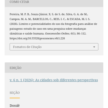
COMO CITAR
Pereira, M. P. B., Souza Júnior, X. S. de S. de, Silva, G. A. de M.,
Campos, M. A. M., BARCELLOS, C., REIS, I. C., & ESCADA, M. I. S.
(2026). Limites e potencialidades do uso da fotografia para análise de
paisagens: estudo de caso em uma pesquisa sobre mudanças
climáticas e saúde humana.
Geoconexões Online
,
6
(1), 86–112.
https://doi.org/10.53528/geoconexes.v6i1.226
Fomatos de Citação
EDIÇÃO
v. 6 n. 1 (2026): As cidades sob diferentes perspectivas
SEÇÃO
Dossiê