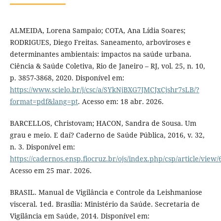
ALMEIDA, Lorena Sampaio; COTA, Ana Lídia Soares;
RODRIGUES, Diego Freitas. Saneamento, arboviroses e
determinantes ambientais: impactos na saúde urbana.
Ciência & Saúde Coletiva, Rio de Janeiro – RJ, vol. 25, n. 10,
p. 3857-3868, 2020. Disponível em:
https://www.scielo.br/j/csc/a/SYkNjBXG7JMCJxCjshr7sLB/?
format=pdf&lang=pt
. Acesso em: 18 abr. 2026.
BARCELLOS, Christovam; HACON, Sandra de Sousa. Um
grau e meio. E daí? Caderno de Saúde Pública, 2016, v. 32,
n. 3. Disponível em:
https://cadernos.ensp.fiocruz.br/ojs/index.php/csp/article/view
Acesso em 25 mar. 2026.
BRASIL. Manual de Vigilância e Controle da Leishmaniose
visceral. 1ed. Brasília: Ministério da Saúde. Secretaria de
Vigilância em Saúde, 2014. Disponível em: