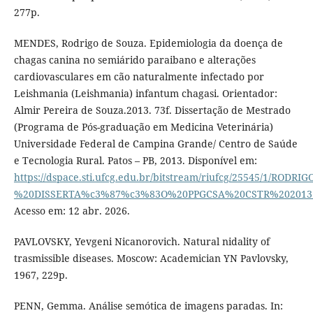
277p.
MENDES, Rodrigo de Souza. Epidemiologia da doença de
chagas canina no semiárido paraibano e alterações
cardiovasculares em cão naturalmente infectado por
Leishmania (Leishmania) infantum chagasi. Orientador:
Almir Pereira de Souza.2013. 73f. Dissertação de Mestrado
(Programa de Pós-graduação em Medicina Veterinária)
Universidade Federal de Campina Grande/ Centro de Saúde
e Tecnologia Rural. Patos – PB, 2013. Disponível em:
https://dspace.sti.ufcg.edu.br/bitstream/riufcg/25545/1/
%20DISSERTA%c3%87%c3%83O%20PPGCSA%20CSTR%202013.
Acesso em: 12 abr. 2026.
PAVLOVSKY, Yevgeni Nicanorovich. Natural nidality of
trasmissible diseases. Moscow: Academician YN Pavlovsky,
1967, 229p.
PENN, Gemma. Análise semótica de imagens paradas. In: