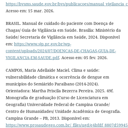
https://bvsms.saude.gov.br/bvs/publicacoes/manual_vigilancia_
Acesso em: 15 mar. 2026.
BRASIL. Manual de cuidado do paciente com Doença de
Chagas/ Guia de Vigilância em Saúde. Brasília: Ministério da
Saúde/ Secretaria de Vigilância em Saúde, 2024. Disponível
em:
https://www.sjp.pr.gov.br/wp-
content/uploads/2024/07/DOENCAS-DE-CHAGAS-GUIA-DE-
VIGILANCIA-EM-SAUDE.pdf
. Acesso em: 05 fev. 2026.
CAMPOS, Maria Adellaide Maciel. Clima e saúde:
vulnerabilidade climática e ocorrência de dengue em
municípios do Semiárido Paraibano (2014-2024).
Orientadora: Martha Priscila Bezerra Pereira. 2025. 49f.
Monografia de graduação (Curso de Licenciatura em
Geografia) Universidade Federal de Campina Grande/
Centro de Humanidades/ Unidade Acadêmica de Geografia.
Campina Grande – PB, 2013. Disponível em:
https://www.prosaudegeo.com.br/_files/ugd/e4bfdf_8807d599