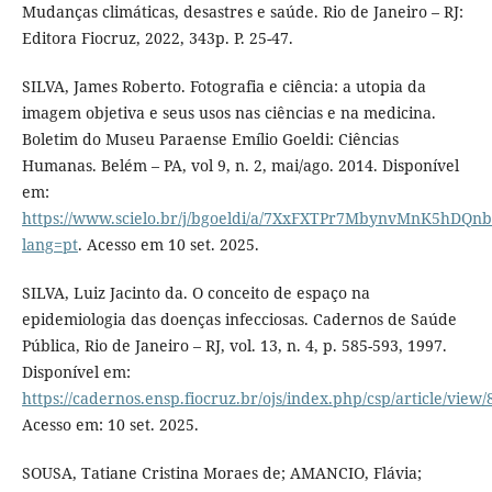
Mudanças climáticas, desastres e saúde. Rio de Janeiro – RJ:
Editora Fiocruz, 2022, 343p. P. 25-47.
SILVA, James Roberto. Fotografia e ciência: a utopia da
imagem objetiva e seus usos nas ciências e na medicina.
Boletim do Museu Paraense Emílio Goeldi: Ciências
Humanas. Belém – PA, vol 9, n. 2, mai/ago. 2014. Disponível
em:
https://www.scielo.br/j/bgoeldi/a/7XxFXTPr7MbynvMnK5hDQnb
lang=pt
. Acesso em 10 set. 2025.
SILVA, Luiz Jacinto da. O conceito de espaço na
epidemiologia das doenças infecciosas. Cadernos de Saúde
Pública, Rio de Janeiro – RJ, vol. 13, n. 4, p. 585-593, 1997.
Disponível em:
https://cadernos.ensp.fiocruz.br/ojs/index.php/csp/article/view
Acesso em: 10 set. 2025.
SOUSA, Tatiane Cristina Moraes de; AMANCIO, Flávia;