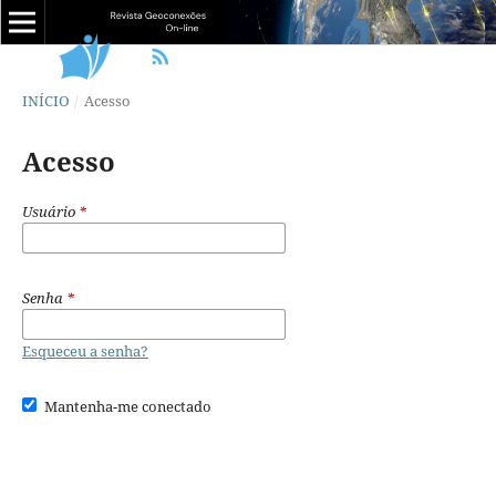
INÍCIO
/
Acesso
Acesso
Usuário
*
Senha
*
Esqueceu a senha?
Mantenha-me conectado