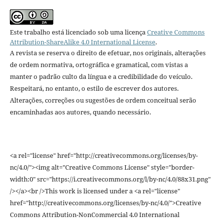
Este trabalho está licenciado sob uma licença
Creative Commons
Attribution-ShareAlike 4.0 International License
.
A revista se reserva o direito de efetuar, nos originais, alterações
de ordem normativa, ortográfica e gramatical, com vistas a
manter o padrão culto da língua e a credibilidade do veículo.
Respeitará, no entanto, o estilo de escrever dos autores.
Alterações, correções ou sugestões de ordem conceitual serão
encaminhadas aos autores, quando necessário.
<a rel="license" href="http://creativecommons.org/licenses/by-
nc/4.0/"><img alt="Creative Commons License" style="border-
width:0" src="https://i.creativecommons.org/l/by-nc/4.0/88x31.png"
/></a><br />This work is licensed under a <a rel="license"
href="http://creativecommons.org/licenses/by-nc/4.0/">Creative
Commons Attribution-NonCommercial 4.0 International