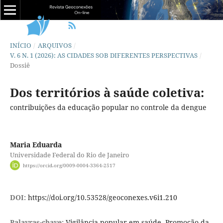
INÍCIO
/
ARQUIVOS
/
V. 6 N. 1 (2026): AS CIDADES SOB DIFERENTES PERSPECTIVAS
/
Dossiê
Dos territórios à saúde coletiva:
contribuições da educação popular no controle da dengue
Maria Eduarda
Universidade Federal do Rio de Janeiro
https://orcid.org/0009-0004-3364-2517
DOI:
https://doi.org/10.53528/geoconexes.v6i1.210
Palavras-chave:
Vigilância popular em saúde, Promoção da