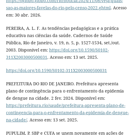
https://oglobo.globo.com/rio/noticia/2024/11/08/veja-quais-
sao-as-maiores-favelas-do-rio-pelo-censo-2022.ghtml
. Acesso
em: 30 abr. 2026.
PEREIRA, A. L. F. As tendências pedagógicas e a prática
educativa nas ciências da saúde. Cadernos de Saúde
Pública, Rio de Janeiro, v. 19, n. 5, p. 1527-1534, set./out.
2003. Disponível em:
https://doi.org/10.1590/S0102-
311X2003000500031
. Acesso em: 13 set. 2025.
https://doi.org/10.1590/S0102-311X2003000500031
PREFEITURA DO RIO DE JANEIRO. Prefeitura apresenta
plano de contingência para o enfrentamento da epidemia
de dengue na cidade. 2 fev. 2024. Disponível em:
https://prefeitura.rio/saude/prefeitura-apresenta-plano-de-
contingencia-para-o-enfrentamento-da-epidemia-de-dengue-
na-cidade/
. Acesso em: 13 set. 2025.
PUPULIM, P. SBP e CUFA se unem novamente em ações de