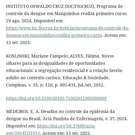
INSTITUTO OSWALDO CRUZ (IOC/FIOCRUZ). Programa de
controle da dengue em Manguinhos realiza primeiro curso.
29 ago. 2024. Disponível em:
https://www.ioc.fiocruz.br/noticias/programa-de-controle-da-
dengue-em-manguinhos-realiza-primeiro-curso
. Acesso em:
13 set. 2025.
KOSLINSKI, Mariane Campelo; ALVES, Fátima. Novos
olhares para as desigualdades de oportunidades
educacionais: a segregação residencial e a relação favela-
asfalto no contexto carioca. Educação & Sociedade,
Campinas, v. 33, n. 120, p. 805-831, jul./set. 2012.
https://doi.org/10.1590/S0101-73302012000300009
MEDEIROS, E. A. Desafios no controle da epidemia da
dengue no Brasil. Acta Paulista de Enfermagem, v. 37, 2024.
Disponível em:
https://doi.org/10.37689/acta-
ape/2024EDT012
. Acesso em: 13 set. 2025.