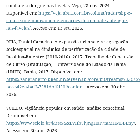
combate à dengue nas favelas. Veja, 28 nov. 2024.
Disponível em:
https://veja.abril.com.br/coluna/radar/sbp-e-
cufa-se-unem-novamente-em-acoes-de-combate-a-dengue-
nas-favelas/
. Acesso em: 13 set. 2025.
REIS, Daniel Carneiro. A expansão urbana e a segregação
socioespacial na dinâmica de periferização da cidade de
Jacobina-BA entre (2010-2016). 2017. Trabalho de Conclusão
de Curso (Graduação) - Universidade do Estado da Bahia
(UNEB), Bahia, 2017. Disponível em:
https://saberaberto.uneb.br/server/api/core/bitstreams/733c7b
bccc-42ea-baf2-7581dbffd50f/content
. Acesso em: 30 abr.
2026.
SCIELO. Vigilância popular em saúde: análise conceitual.
Disponível em:
https://www.scielo.br/j/icse/a/xBVHb9hJngH8P7mMHMBBLny/
.
Acesso em: 30 abr. 2026.