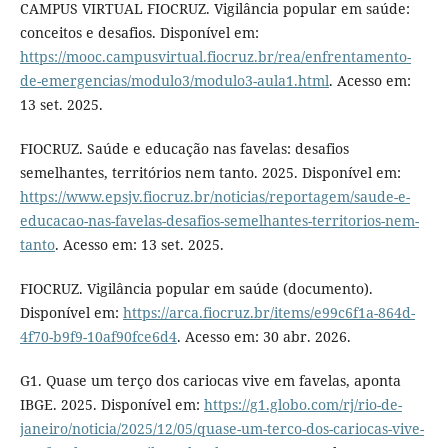
CAMPUS VIRTUAL FIOCRUZ. Vigilância popular em saúde:
conceitos e desafios. Disponível em:
https://mooc.campusvirtual.fiocruz.br/rea/enfrentamento-
de-emergencias/modulo3/modulo3-aula1.html
. Acesso em:
13 set. 2025.
FIOCRUZ. Saúde e educação nas favelas: desafios
semelhantes, territórios nem tanto. 2025. Disponível em:
https://www.epsjv.fiocruz.br/noticias/reportagem/saude-e-
educacao-nas-favelas-desafios-semelhantes-territorios-nem-
tanto
. Acesso em: 13 set. 2025.
FIOCRUZ. Vigilância popular em saúde (documento).
Disponível em:
https://arca.fiocruz.br/items/e99c6f1a-864d-
4f70-b9f9-10af90fce6d4
. Acesso em: 30 abr. 2026.
G1. Quase um terço dos cariocas vive em favelas, aponta
IBGE. 2025. Disponível em:
https://g1.globo.com/rj/rio-de-
janeiro/noticia/2025/12/05/quase-um-terco-dos-cariocas-vive-