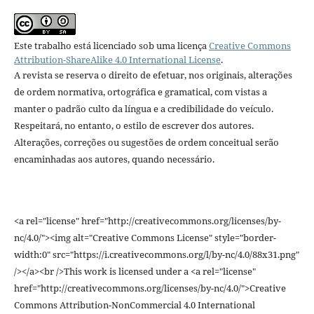
Este trabalho está licenciado sob uma licença
Creative Commons
Attribution-ShareAlike 4.0 International License
.
A revista se reserva o direito de efetuar, nos originais, alterações
de ordem normativa, ortográfica e gramatical, com vistas a
manter o padrão culto da língua e a credibilidade do veículo.
Respeitará, no entanto, o estilo de escrever dos autores.
Alterações, correções ou sugestões de ordem conceitual serão
encaminhadas aos autores, quando necessário.
<a rel="license" href="http://creativecommons.org/licenses/by-
nc/4.0/"><img alt="Creative Commons License" style="border-
width:0" src="https://i.creativecommons.org/l/by-nc/4.0/88x31.png"
/></a><br />This work is licensed under a <a rel="license"
href="http://creativecommons.org/licenses/by-nc/4.0/">Creative
Commons Attribution-NonCommercial 4.0 International