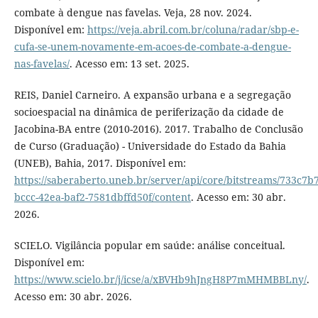
combate à dengue nas favelas. Veja, 28 nov. 2024.
Disponível em:
https://veja.abril.com.br/coluna/radar/sbp-e-
cufa-se-unem-novamente-em-acoes-de-combate-a-dengue-
nas-favelas/
. Acesso em: 13 set. 2025.
REIS, Daniel Carneiro. A expansão urbana e a segregação
socioespacial na dinâmica de periferização da cidade de
Jacobina-BA entre (2010-2016). 2017. Trabalho de Conclusão
de Curso (Graduação) - Universidade do Estado da Bahia
(UNEB), Bahia, 2017. Disponível em:
https://saberaberto.uneb.br/server/api/core/bitstreams/733c7b
bccc-42ea-baf2-7581dbffd50f/content
. Acesso em: 30 abr.
2026.
SCIELO. Vigilância popular em saúde: análise conceitual.
Disponível em:
https://www.scielo.br/j/icse/a/xBVHb9hJngH8P7mMHMBBLny/
.
Acesso em: 30 abr. 2026.