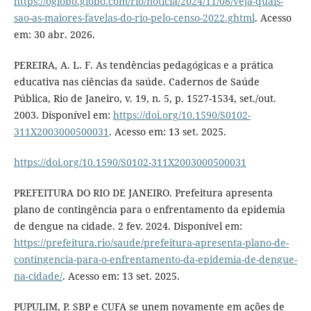
https://oglobo.globo.com/rio/noticia/2024/11/08/veja-quais-
sao-as-maiores-favelas-do-rio-pelo-censo-2022.ghtml
. Acesso
em: 30 abr. 2026.
PEREIRA, A. L. F. As tendências pedagógicas e a prática
educativa nas ciências da saúde. Cadernos de Saúde
Pública, Rio de Janeiro, v. 19, n. 5, p. 1527-1534, set./out.
2003. Disponível em:
https://doi.org/10.1590/S0102-
311X2003000500031
. Acesso em: 13 set. 2025.
https://doi.org/10.1590/S0102-311X2003000500031
PREFEITURA DO RIO DE JANEIRO. Prefeitura apresenta
plano de contingência para o enfrentamento da epidemia
de dengue na cidade. 2 fev. 2024. Disponível em:
https://prefeitura.rio/saude/prefeitura-apresenta-plano-de-
contingencia-para-o-enfrentamento-da-epidemia-de-dengue-
na-cidade/
. Acesso em: 13 set. 2025.
PUPULIM, P. SBP e CUFA se unem novamente em ações de