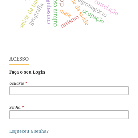
geografia da saúde
consequências
cultura escolar
saúde da familía
agronegócio
correlação
geografia
mata
ocupação
turismo
ACESSO
Faça o seu Login
Usuário
*
Senha
*
Esqueceu a senha?