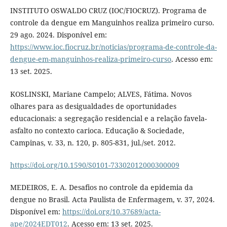
INSTITUTO OSWALDO CRUZ (IOC/FIOCRUZ). Programa de
controle da dengue em Manguinhos realiza primeiro curso.
29 ago. 2024. Disponível em:
https://www.ioc.fiocruz.br/noticias/programa-de-controle-da-
dengue-em-manguinhos-realiza-primeiro-curso
. Acesso em:
13 set. 2025.
KOSLINSKI, Mariane Campelo; ALVES, Fátima. Novos
olhares para as desigualdades de oportunidades
educacionais: a segregação residencial e a relação favela-
asfalto no contexto carioca. Educação & Sociedade,
Campinas, v. 33, n. 120, p. 805-831, jul./set. 2012.
https://doi.org/10.1590/S0101-73302012000300009
MEDEIROS, E. A. Desafios no controle da epidemia da
dengue no Brasil. Acta Paulista de Enfermagem, v. 37, 2024.
Disponível em:
https://doi.org/10.37689/acta-
ape/2024EDT012
. Acesso em: 13 set. 2025.