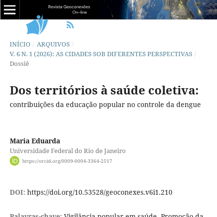
INÍCIO
/
ARQUIVOS
/
V. 6 N. 1 (2026): AS CIDADES SOB DIFERENTES PERSPECTIVAS
/
Dossiê
Dos territórios à saúde coletiva:
contribuições da educação popular no controle da dengue
Maria Eduarda
Universidade Federal do Rio de Janeiro
https://orcid.org/0009-0004-3364-2517
DOI:
https://doi.org/10.53528/geoconexes.v6i1.210
Palavras-chave:
Vigilância popular em saúde, Promoção da