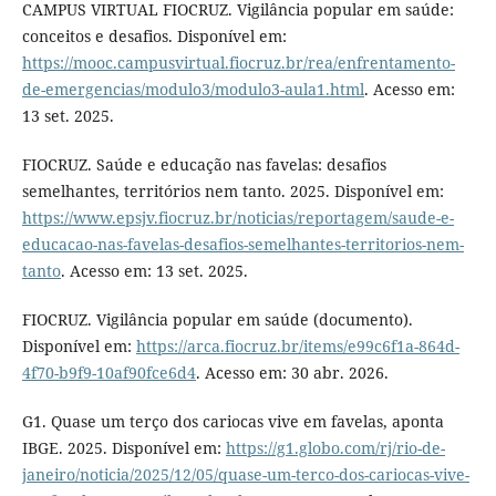
CAMPUS VIRTUAL FIOCRUZ. Vigilância popular em saúde:
conceitos e desafios. Disponível em:
https://mooc.campusvirtual.fiocruz.br/rea/enfrentamento-
de-emergencias/modulo3/modulo3-aula1.html
. Acesso em:
13 set. 2025.
FIOCRUZ. Saúde e educação nas favelas: desafios
semelhantes, territórios nem tanto. 2025. Disponível em:
https://www.epsjv.fiocruz.br/noticias/reportagem/saude-e-
educacao-nas-favelas-desafios-semelhantes-territorios-nem-
tanto
. Acesso em: 13 set. 2025.
FIOCRUZ. Vigilância popular em saúde (documento).
Disponível em:
https://arca.fiocruz.br/items/e99c6f1a-864d-
4f70-b9f9-10af90fce6d4
. Acesso em: 30 abr. 2026.
G1. Quase um terço dos cariocas vive em favelas, aponta
IBGE. 2025. Disponível em:
https://g1.globo.com/rj/rio-de-
janeiro/noticia/2025/12/05/quase-um-terco-dos-cariocas-vive-