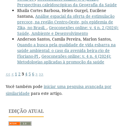
Perspectivas caleidoscópicas da Geografia da Saúde
Rhaila Cortes Barbosa, Helen Gurgel, Eucilene
Santana,
Análise espacial da oferta de estimulação
precoce, na região Centro-Oeste, pós epidemia de
Zika, no Brasil.
,
Geoconexões online: v. 4 n. 2 (2024):
Saúde, Ambiente e Desenvolvimento
Anderson Santos, Camila Pereira, Marlon Santos,
Quando a busca pela qualidade de vida esbarra na
saúde ambiental: o caso da avenida beira-rio de
Floriano-PI
,
Geoconexões online: v. 4 n. 4 (2024):
Metodologias aplicadas à promoção da saúde
<<
<
1
2
3
4
5
6
>
>>
Você também pode
iniciar uma pesquisa avançada por
similaridade
para este artigo.
EDIÇÃO ATUAL