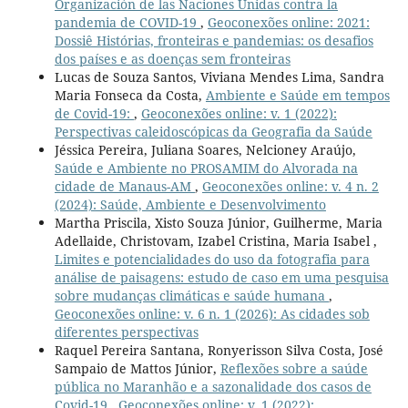
Organización de las Naciones Unidas contra la
pandemia de COVID-19
,
Geoconexões online: 2021:
Dossiê Histórias, fronteiras e pandemias: os desafios
dos países e as doenças sem fronteiras
Lucas de Souza Santos, Viviana Mendes Lima, Sandra
Maria Fonseca da Costa,
Ambiente e Saúde em tempos
de Covid-19:
,
Geoconexões online: v. 1 (2022):
Perspectivas caleidoscópicas da Geografia da Saúde
Jéssica Pereira, Juliana Soares, Nelcioney Araújo,
Saúde e Ambiente no PROSAMIM do Alvorada na
cidade de Manaus-AM
,
Geoconexões online: v. 4 n. 2
(2024): Saúde, Ambiente e Desenvolvimento
Martha Priscila, Xisto Souza Júnior, Guilherme, Maria
Adellaide, Christovam, Izabel Cristina, Maria Isabel ,
Limites e potencialidades do uso da fotografia para
análise de paisagens: estudo de caso em uma pesquisa
sobre mudanças climáticas e saúde humana
,
Geoconexões online: v. 6 n. 1 (2026): As cidades sob
diferentes perspectivas
Raquel Pereira Santana, Ronyerisson Silva Costa, José
Sampaio de Mattos Júnior,
Reflexões sobre a saúde
pública no Maranhão e a sazonalidade dos casos de
Covid-19
,
Geoconexões online: v. 1 (2022):