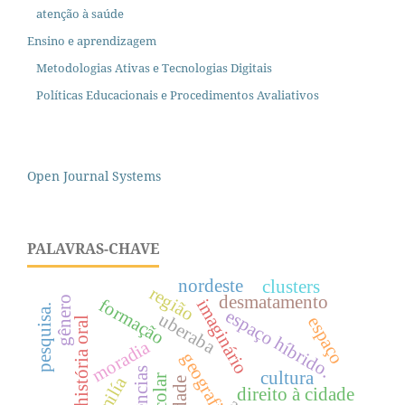
atenção à saúde
Ensino e aprendizagem
Metodologias Ativas e Tecnologias Digitais
Políticas Educacionais e Procedimentos Avaliativos
Open Journal Systems
PALAVRAS-CHAVE
nordeste
clusters
região
desmatamento
gênero
formação
imaginário
pesquisa.
espaço híbrido.
uberaba
espaço
história oral
moradia
cultura
cidade
direito à cidade