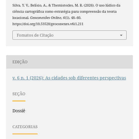
Silva, Y. V., Belísio, A., & Themistocles, M. R. (2026). O uso lúdico da
ciência cartográfica como estratégia para compreensão da teoria
locacional.
Geoconexões Online
,
6
(1), 48–60.
https://doi.org/10.53528/geoconexes.v6i1.211
Fomatos de Citação
EDIÇÃO
v. 6 n. 1 (2026): As cidades sob diferentes perspectivas
SEÇÃO
Dossiê
CATEGORIAS