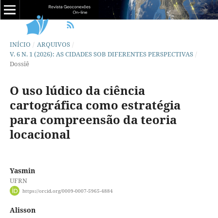
INÍCIO
/
ARQUIVOS
/
V. 6 N. 1 (2026): AS CIDADES SOB DIFERENTES PERSPECTIVAS
/
Dossiê
O uso lúdico da ciência
cartográfica como estratégia
para compreensão da teoria
locacional
Yasmin
UFRN
https://orcid.org/0009-0007-5965-4884
Alisson