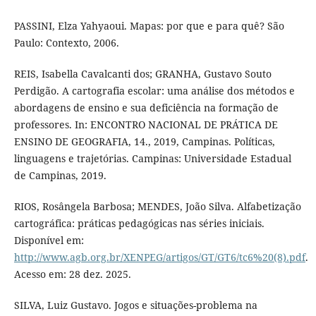
PASSINI, Elza Yahyaoui. Mapas: por que e para quê? São
Paulo: Contexto, 2006.
REIS, Isabella Cavalcanti dos; GRANHA, Gustavo Souto
Perdigão. A cartografia escolar: uma análise dos métodos e
abordagens de ensino e sua deficiência na formação de
professores. In: ENCONTRO NACIONAL DE PRÁTICA DE
ENSINO DE GEOGRAFIA, 14., 2019, Campinas. Políticas,
linguagens e trajetórias. Campinas: Universidade Estadual
de Campinas, 2019.
RIOS, Rosângela Barbosa; MENDES, João Silva. Alfabetização
cartográfica: práticas pedagógicas nas séries iniciais.
Disponível em:
http://www.agb.org.br/XENPEG/artigos/GT/GT6/tc6%20(8).pdf
.
Acesso em: 28 dez. 2025.
SILVA, Luiz Gustavo. Jogos e situações-problema na