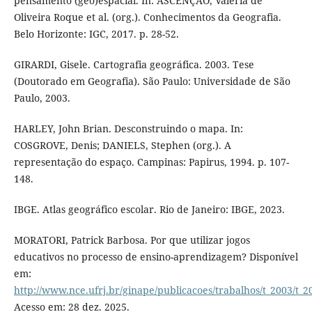
pensamento (geo)espacial. In: ASCENÇÃO, Valéria de
Oliveira Roque et al. (org.). Conhecimentos da Geografia.
Belo Horizonte: IGC, 2017. p. 28-52.
GIRARDI, Gisele. Cartografia geográfica. 2003. Tese
(Doutorado em Geografia). São Paulo: Universidade de São
Paulo, 2003.
HARLEY, John Brian. Desconstruindo o mapa. In:
COSGROVE, Denis; DANIELS, Stephen (org.). A
representação do espaço. Campinas: Papirus, 1994. p. 107-
148.
IBGE. Atlas geográfico escolar. Rio de Janeiro: IBGE, 2023.
MORATORI, Patrick Barbosa. Por que utilizar jogos
educativos no processo de ensino-aprendizagem? Disponível
em:
http://www.nce.ufrj.br/ginape/publicacoes/trabalhos/t_2003/t_
Acesso em: 28 dez. 2025.