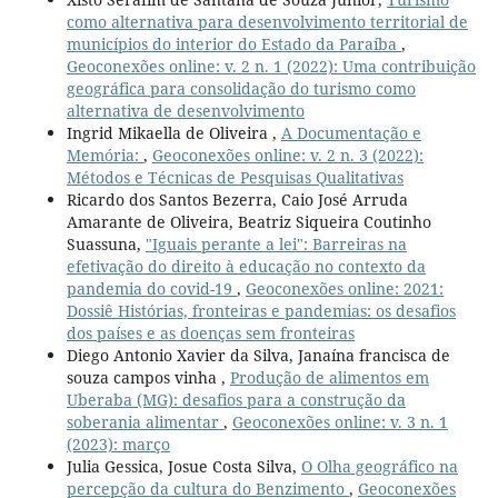
como alternativa para desenvolvimento territorial de
municípios do interior do Estado da Paraíba
,
Geoconexões online: v. 2 n. 1 (2022): Uma contribuição
geográfica para consolidação do turismo como
alternativa de desenvolvimento
Ingrid Mikaella de Oliveira ,
A Documentação e
Memória:
,
Geoconexões online: v. 2 n. 3 (2022):
Métodos e Técnicas de Pesquisas Qualitativas
Ricardo dos Santos Bezerra, Caio José Arruda
Amarante de Oliveira, Beatriz Siqueira Coutinho
Suassuna,
"Iguais perante a lei": Barreiras na
efetivação do direito à educação no contexto da
pandemia do covid-19
,
Geoconexões online: 2021:
Dossiê Histórias, fronteiras e pandemias: os desafios
dos países e as doenças sem fronteiras
Diego Antonio Xavier da Silva, Janaína francisca de
souza campos vinha ,
Produção de alimentos em
Uberaba (MG): desafios para a construção da
soberania alimentar
,
Geoconexões online: v. 3 n. 1
(2023): março
Julia Gessica, Josue Costa Silva,
O Olha geográfico na
percepção da cultura do Benzimento
,
Geoconexões