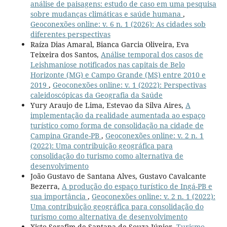
análise de paisagens: estudo de caso em uma pesquisa
sobre mudanças climáticas e saúde humana
,
Geoconexões online: v. 6 n. 1 (2026): As cidades sob
diferentes perspectivas
Raíza Dias Amaral, Bianca Garcia Oliveira, Eva
Teixeira dos Santos,
Análise temporal dos casos de
Leishmaniose notificados nas capitais de Belo
Horizonte (MG) e Campo Grande (MS) entre 2010 e
2019
,
Geoconexões online: v. 1 (2022): Perspectivas
caleidoscópicas da Geografia da Saúde
Yury Araujo de Lima, Estevao da Silva Aires,
A
implementação da realidade aumentada ao espaço
turístico como forma de consolidação na cidade de
Campina Grande-PB
,
Geoconexões online: v. 2 n. 1
(2022): Uma contribuição geográfica para
consolidação do turismo como alternativa de
desenvolvimento
João Gustavo de Santana Alves, Gustavo Cavalcante
Bezerra,
A produção do espaço turístico de Ingá-PB e
sua importância
,
Geoconexões online: v. 2 n. 1 (2022):
Uma contribuição geográfica para consolidação do
turismo como alternativa de desenvolvimento
Xisto Serafim de Santana de Souza Júnior,
Turismo