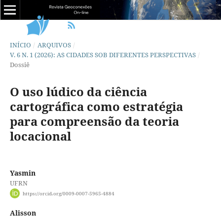
INÍCIO
/
ARQUIVOS
/
V. 6 N. 1 (2026): AS CIDADES SOB DIFERENTES PERSPECTIVAS
/
Dossiê
O uso lúdico da ciência
cartográfica como estratégia
para compreensão da teoria
locacional
Yasmin
UFRN
https://orcid.org/0009-0007-5965-4884
Alisson