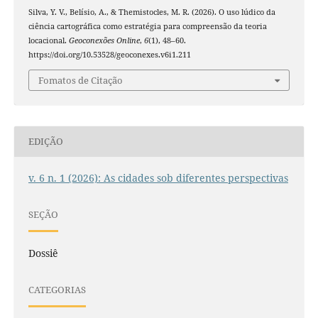
Silva, Y. V., Belísio, A., & Themistocles, M. R. (2026). O uso lúdico da
ciência cartográfica como estratégia para compreensão da teoria
locacional.
Geoconexões Online
,
6
(1), 48–60.
https://doi.org/10.53528/geoconexes.v6i1.211
Fomatos de Citação
EDIÇÃO
v. 6 n. 1 (2026): As cidades sob diferentes perspectivas
SEÇÃO
Dossiê
CATEGORIAS