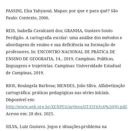
PASSINI, Elza Yahyaoui. Mapas: por que e para quê? São
Paulo: Contexto, 2006.
REIS, Isabella Cavalcanti dos; GRANHA, Gustavo Souto
Perdigão. A cartografia escolar: uma análise dos métodos e
abordagens de ensino e sua deficiência na formação de
professores. In: ENCONTRO NACIONAL DE PRÁTICA DE
ENSINO DE GEOGRAFIA, 14., 2019, Campinas. Políticas,
linguagens e trajetórias. Campinas: Universidade Estadual
de Campinas, 2019.
RIOS, Rosângela Barbosa; MENDES, João Silva. Alfabetização
cartográfica: práticas pedagógicas nas séries iniciais.
Disponível em:
http://www.agb.org.br/XENPEG/artigos/GT/GT6/tc6%20(8).pdf
.
Acesso em: 28 dez. 2025.
SILVA, Luiz Gustavo. Jogos e situações-problema na