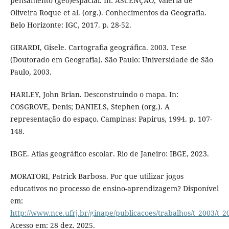
pensamento (geo)espacial. In: ASCENÇÃO, Valéria de
Oliveira Roque et al. (org.). Conhecimentos da Geografia.
Belo Horizonte: IGC, 2017. p. 28-52.
GIRARDI, Gisele. Cartografia geográfica. 2003. Tese
(Doutorado em Geografia). São Paulo: Universidade de São
Paulo, 2003.
HARLEY, John Brian. Desconstruindo o mapa. In:
COSGROVE, Denis; DANIELS, Stephen (org.). A
representação do espaço. Campinas: Papirus, 1994. p. 107-
148.
IBGE. Atlas geográfico escolar. Rio de Janeiro: IBGE, 2023.
MORATORI, Patrick Barbosa. Por que utilizar jogos
educativos no processo de ensino-aprendizagem? Disponível
em:
http://www.nce.ufrj.br/ginape/publicacoes/trabalhos/t_2003/t_
Acesso em: 28 dez. 2025.