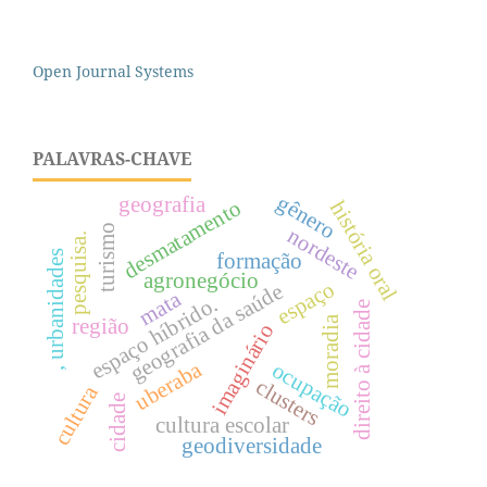
Open Journal Systems
PALAVRAS-CHAVE
gênero
geografia
desmatamento
história oral
turismo
nordeste
pesquisa.
, urbanidades
formação
agronegócio
espaço
geografia da saúde
mata
espaço híbrido.
direito à cidade
moradia
região
imaginário
uberaba
ocupação
clusters
cultura
cidade
cultura escolar
geodiversidade