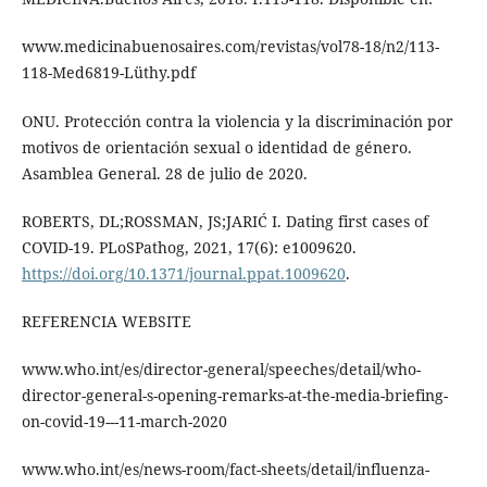
www.medicinabuenosaires.com/revistas/vol78-18/n2/113-
118-Med6819-Lüthy.pdf
ONU. Protección contra la violencia y la discriminación por
motivos de orientación sexual o identidad de género.
Asamblea General. 28 de julio de 2020.
ROBERTS, DL;ROSSMAN, JS;JARIĆ I. Dating first cases of
COVID-19. PLoSPathog, 2021, 17(6): e1009620.
https://doi.org/10.1371/journal.ppat.1009620
.
REFERENCIA WEBSITE
www.who.int/es/director-general/speeches/detail/who-
director-general-s-opening-remarks-at-the-media-briefing-
on-covid-19---11-march-2020
www.who.int/es/news-room/fact-sheets/detail/influenza-