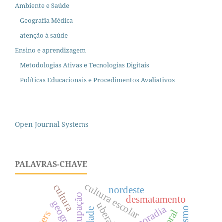
Ambiente e Saúde
Geografia Médica
atenção à saúde
Ensino e aprendizagem
Metodologias Ativas e Tecnologias Digitais
Políticas Educacionais e Procedimentos Avaliativos
Open Journal Systems
PALAVRAS-CHAVE
cultura escolar
cultura
nordeste
ocupação
desmatamento
uberaba
moradia
turismo
cidade