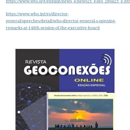
https://www.wto.org/english/news_e/news21_e/igo_28jul21_e.ht
https://www.who.int/es/director-
general/speeches/detail/who-director-general-s-opening-
remarks-at-148th-session-of-the-executive-board