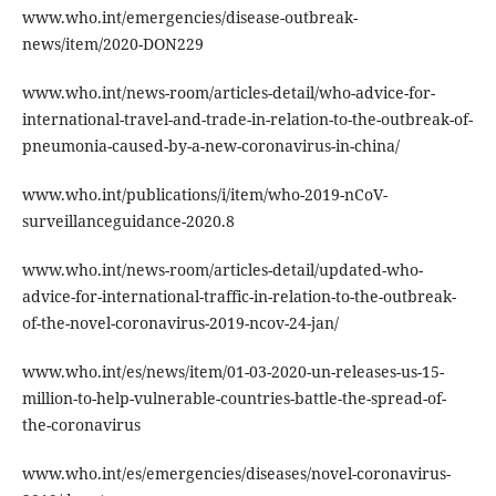
www.who.int/emergencies/disease-outbreak-
news/item/2020-DON229
www.who.int/news-room/articles-detail/who-advice-for-
international-travel-and-trade-in-relation-to-the-outbreak-of-
pneumonia-caused-by-a-new-coronavirus-in-china/
www.who.int/publications/i/item/who-2019-nCoV-
surveillanceguidance-2020.8
www.who.int/news-room/articles-detail/updated-who-
advice-for-international-traffic-in-relation-to-the-outbreak-
of-the-novel-coronavirus-2019-ncov-24-jan/
www.who.int/es/news/item/01-03-2020-un-releases-us-15-
million-to-help-vulnerable-countries-battle-the-spread-of-
the-coronavirus
www.who.int/es/emergencies/diseases/novel-coronavirus-