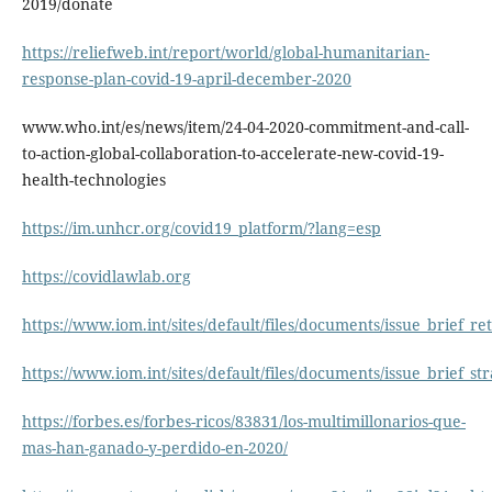
2019/donate
https://reliefweb.int/report/world/global-humanitarian-
response-plan-covid-19-april-december-2020
www.who.int/es/news/item/24-04-2020-commitment-and-call-
to-action-global-collaboration-to-accelerate-new-covid-19-
health-technologies
https://im.unhcr.org/covid19_platform/?lang=esp
https://covidlawlab.org
https://www.iom.int/sites/default/files/documents/issue_brief_re
https://www.iom.int/sites/default/files/documents/issue_brief_s
https://forbes.es/forbes-ricos/83831/los-multimillonarios-que-
mas-han-ganado-y-perdido-en-2020/