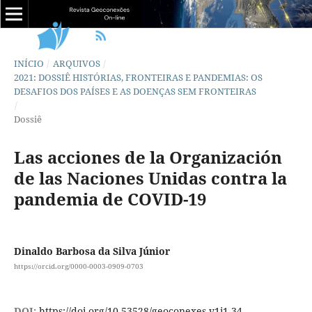
INÍCIO
/
ARQUIVOS
/
2021: DOSSIÊ HISTÓRIAS, FRONTEIRAS E PANDEMIAS: OS
DESAFIOS DOS PAÍSES E AS DOENÇAS SEM FRONTEIRAS
/
Dossiê
Las acciones de la Organización
de las Naciones Unidas contra la
pandemia de COVID-19
Dinaldo Barbosa da Silva Júnior
https://orcid.org/0000-0003-0909-0703
DOI:
https://doi.org/10.53528/geoconexes.v1i1.34