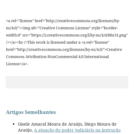
<a rel="license" href="http://creativecommons.org/licenses/by-
nc/4.0/"><img alt="Creative Commons License" style="border-
width:0" src="https://i.creativecommons.org/l/by-nc/4.0/88x31.png"
/></a><br />This work is licensed under a <a rel="license"
href="http://creativecommons.org/licenses/by-nc/4.0/">Creative
Commons Attribution-NonCommercial 4.0 International
License</a>.
Artigos Semelhantes
Gisele Amaral Moura de Araújo, Diego Moura de
Araújo,
A atuação do poder judiciário na instrução