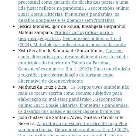
processual como garantia do direito das partes a uma
lide justa: reflexos na pandemia
,
Geoconexões online:
2021: Dossiê Histórias, fronteiras e pandemias: os
desafios dos países e as doenças sem fronteiras
Jéssica Mendes, Igor de Sousa, Rosângela Hespanhol,
Mateus Sampaio,
Práticas cartográficas para a
pesquisa geográfica
,
Geoconexões online: v. 4 n. 4
(2024): Metodologias aplicadas à promoção da saúde
Xisto Serafim de Santana de Souza Júnior,
Turismo
como alternativa para desenvolvimento territorial de
municípios do interior do Estado da Paraíba
,
Geoconexões online: v. 2 n. 1 (2022): Uma contribuição
geográfica para consolidação do turismo como
alternativa de desenvolvimento
Matheus da Cruz e Zica,
"Os Corpos vivos também não
mais se tocam”escrita como recurso subjetivo para
elaboração do mal-estar pandêmico
,
Geoconexões
online: 2021: Dossiê Histórias, fronteiras e pandemias:
os desafios dos países e as doenças sem fronteiras
João Gustavo de Santana Alves, Gustavo Cavalcante
Bezerra,
A produção do espaço turístico de Ingá-PB e
sua importância
,
Geoconexões online: v. 2 n. 1 (2022):
Uma contribuição geográfica para consolidação do