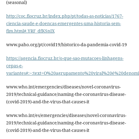
(seasonal)
http://coc.fiocruz.br/index.php/pt/todas-as-noticias/1767-
ciencia-saude-e-doencas-emergentes-uma-historia-sem-
fim.html#.YRF_dfKSnIX
www.paho.org/pt/covid19/historico-da-pandemia-covid-19
https://agencia.fiocruz.br/o-que-sao-mutacoes-linhagens-
cepas-e-
variantes#:~:text=O%20agrupamento%20viral%20é%20denomi
www.who.int/emergencies/diseases/novel-coronavirus-
2019/technical-guidance/naming-the-coronavirus-disease-
(covid-2019)-and-the-virus-that-causes-it
www.who.int/es/emergencies/diseases/novel-coronavirus-
2019/technical-guidance/naming-the-coronavirus-disease-
(covid-2019)-and-the-virus-that-causes-it