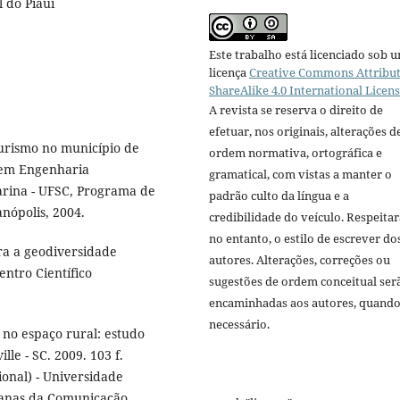
l do Piauí
Este trabalho está licenciado sob 
licença
Creative Commons Attribut
ShareAlike 4.0 International Licen
A revista se reserva o direito de
efetuar, nos originais, alterações d
urismo no município de
ordem normativa, ortográfica e
o em Engenharia
gramatical, com vistas a manter o
arina - UFSC, Programa de
padrão culto da língua e a
nópolis, 2004.
credibilidade do veículo. Respeitar
no entanto, o estilo de escrever do
ra a geodiversidade
autores. Alterações, correções ou
entro Científico
sugestões de ordem conceitual ser
encaminhadas aos autores, quand
necessário.
 no espaço rural: estudo
lle - SC. 2009. 103 f.
onal) - Universidade
anas da Comunicação,