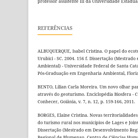
professor assistente III da Universidade Estadua
REFERÊNCIAS
ALBUQUERQUE, Isabel Cristina. O papel do ecot
Urubici - SC. 2004. 156 f. Dissertação (Mestrad
Ambiental) - Universidade Federal de Santa Cat
Pós-Graduação em Engenharia Ambiental, Floria
BENTO, Lilian Carla Moreira. Um novo olhar pa
através do geoturismo. Enciclopédia Biosfera - C
Conhecer, Goiânia, v. 7, n. 12, p. 159-166, 2011.
BORGES, Elaine Cristina. Novas territorialidades
do turismo rural nos municípios de Lages e Joinvi
Dissertação (Mestrado em Desenvolvimento Regi
Regional de Blumenau, Centro de Ciências Hum