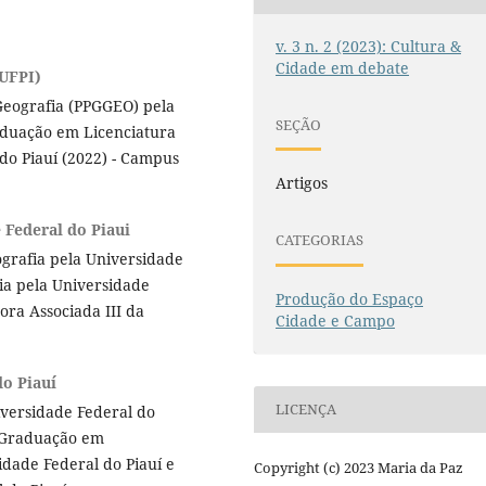
v. 3 n. 2 (2023): Cultura &
Cidade em debate
(UFPI)
eografia (PPGGEO) pela
SEÇÃO
raduação em Licenciatura
do Piauí (2022) - Campus
Artigos
 Federal do Piaui
CATEGORIAS
grafia pela Universidade
ia pela Universidade
Produção do Espaço
ora Associada III da
Cidade e Campo
do Piauí
LICENÇA
iversidade Federal do
s-Graduação em
dade Federal do Piauí e
Copyright (c) 2023 Maria da Paz