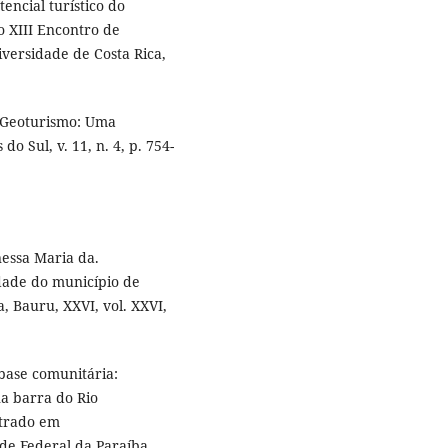
encial turístico do
do XIII Encontro de
versidade de Costa Rica,
e Geoturismo: Uma
o Sul, v. 11, n. 4, p. 754-
essa Maria da.
dade do município de
a, Bauru, XXVI, vol. XXVI,
base comunitária:
na barra do Rio
strado em
de Federal da Paraíba,