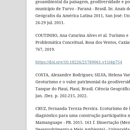
geoambiental da paisagem, geodiversidade e pot
município de Turvo - Paraná - Brasil. In: Anais 
Geógrafos da América Latina 2011, San José: Uni
26-29 jul. 2011.
COUTINHO, Ana Catarina Alves et al. Turismo 
Problemática Conceitual. Rosa dos Ventos, Caxias d
767, 2019.
https://doi.org/10.18226/21789061.v11i4p754
COSTA, Alexandre Rodrigues; SILVA, Helena Van
Geoturismo e o valor patrimonial da geodiversi
Tanque do Piauí, Piauí, Brasil. Ciência Geográfic
Jan. /Dez. p. 202-215, 2022.
CRUZ, Fernanda Tereza Pereira. Ecoturismo de 
diagnóstico para uma construção participativa 
Mamanguape - PB. 2015. 161 f. Dissertação (Me
Desenvolvimento e Meio Ambiente) - Universida