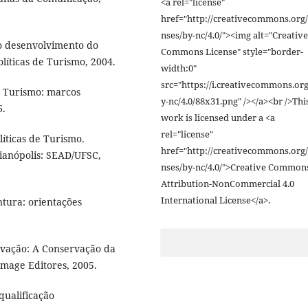
<a rel="license"
href="http://creativecommons.org/
nses/by-nc/4.0/"><img alt="Creative
 o desenvolvimento do
Commons License" style="border-
olíticas de Turismo, 2004.
width:0"
src="https://i.creativecommons.org
o Turismo: marcos
y-nc/4.0/88x31.png" /></a><br />Thi
6.
work is licensed under a <a
rel="license"
líticas de Turismo.
href="http://creativecommons.org/
rianópolis: SEAD/UFSC,
nses/by-nc/4.0/">Creative Common
Attribution-NonCommercial 4.0
International License</a>.
tura: orientações
rvação: A Conservação da
image Editores, 2005.
qualificação