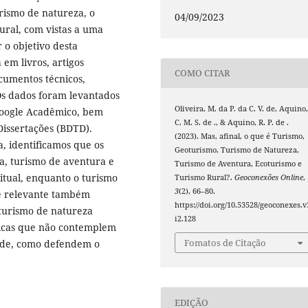
urismo de natureza, o
04/09/2023
ural, com vistas a uma
 o objetivo desta
 em livros, artigos
COMO CITAR
ocumentos técnicos,
 Os dados foram levantados
Oliveira, M. da P. da C. V. de, Aquino
 Google Acadêmico, bem
C. M. S. de ., & Aquino, R. P. de .
 Dissertações (BDTD).
(2023). Mas, afinal, o que é Turismo,
a, identificamos que os
Geoturismo, Turismo de Natureza,
a, turismo de aventura e
Turismo de Aventura, Ecoturismo e
tual, enquanto o turismo
Turismo Rural?.
Geoconexões Online
,
3
(2), 66–80.
 é relevante também
https://doi.org/10.53528/geoconexes.v
turismo de natureza
i2.128
ticas que não contemplem
Fomatos de Citação
dade, como defendem o
EDIÇÃO