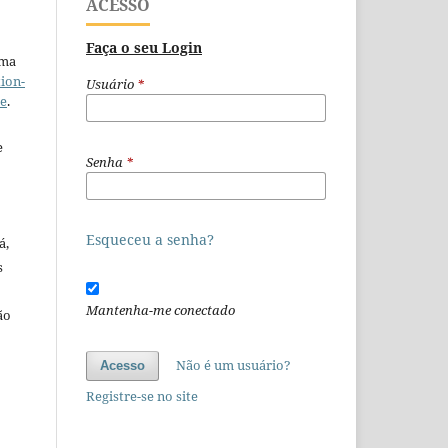
ACESSO
Faça o seu Login
uma
ion-
Usuário
*
se
.
e
Senha
*
Esqueceu a senha?
á,
s
Mantenha-me conectado
ão
o
Não é um usuário?
Acesso
Registre-se no site