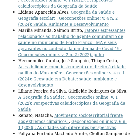
caleidoscópicas da Geografia da Saúde
Lidiane Aparecida Alves,
Geografia da Saúde e
Geografia escolar:
,
Geoconexões online: v. 4 n. 2
(2024): Saúde, Ambiente e Desenvolvimento
Marília Miranda, Saimon Britto,
Fatores estressantes
relacionados ao trabalho do agente comunitário de
saúde no município de Porto Franco - MA e seus
agravantes no contexto da pandemia de Covid-19
,
Geoconexões online: v. 2 n. 2 (2022): julho
Hermeneilce Cunha, José Sampaio, Thiago Costa,
Acessibilidade como instrumento do direito à cidade
na ilha do Maranhão:
,
Geoconexões online: v. 4 n. 1
(2024): Geosaude em Debate: saúde, ambiente e
desenvolvimento
Liliane Pereira da Silva, Gilcileide Rodrigues da Silva,
A Geografia da Saúde:
,
Geoconexões online: v. 1
(2022): Perspectivas caleidoscópicas da Geografia da
Saúde
Renato, Natacha,
Movimento socioterritorial frente
aos extremos climáticos:
,
Geoconexões online: v. 6 n.
1 (2026): As cidades sob diferentes perspectivas
Pollyana Furtado Machado Anute, Cleilton Sampaio de