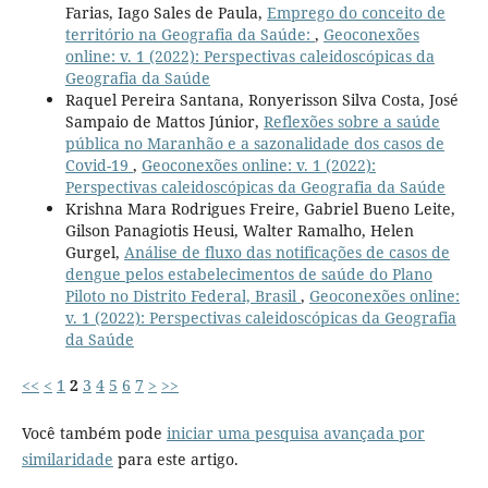
Farias, Iago Sales de Paula,
Emprego do conceito de
território na Geografia da Saúde:
,
Geoconexões
online: v. 1 (2022): Perspectivas caleidoscópicas da
Geografia da Saúde
Raquel Pereira Santana, Ronyerisson Silva Costa, José
Sampaio de Mattos Júnior,
Reflexões sobre a saúde
pública no Maranhão e a sazonalidade dos casos de
Covid-19
,
Geoconexões online: v. 1 (2022):
Perspectivas caleidoscópicas da Geografia da Saúde
Krishna Mara Rodrigues Freire, Gabriel Bueno Leite,
Gilson Panagiotis Heusi, Walter Ramalho, Helen
Gurgel,
Análise de fluxo das notificações de casos de
dengue pelos estabelecimentos de saúde do Plano
Piloto no Distrito Federal, Brasil
,
Geoconexões online:
v. 1 (2022): Perspectivas caleidoscópicas da Geografia
da Saúde
<<
<
1
2
3
4
5
6
7
>
>>
Você também pode
iniciar uma pesquisa avançada por
similaridade
para este artigo.