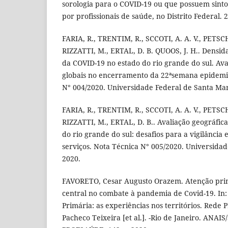
sorologia para o COVID-19 ou que possuem sinto
por profissionais de saúde, no Distrito Federal. 2
FARIA, R., TRENTIM, R., SCCOTI, A. A. V., PETSCH
RIZZATTI, M., ERTAL, D. B. QUOOS, J. H.. Densid
da COVID-19 no estado do rio grande do sul. Ava
globais no encerramento da 22ªsemana epidemio
N° 004/2020. Universidade Federal de Santa Mar
FARIA, R., TRENTIM, R., SCCOTI, A. A. V., PETSCH
RIZZATTI, M., ERTAL, D. B.. Avaliação geográfic
do rio grande do sul: desafios para a vigilância
serviços. Nota Técnica N° 005/2020. Universidad
2020.
FAVORETO, Cesar Augusto Orazem. Atenção prim
central no combate à pandemia de Covid-19. In
Primária: as experiências nos territórios. Rede
Pacheco Teixeira [et al.]. -Rio de Janeiro. ANA