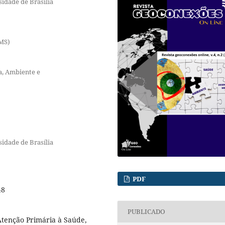
idade de Brasília
/MS)
a, Ambiente e
idade de Brasília
PDF
48
PUBLICADO
Atenção Primária à Saúde,