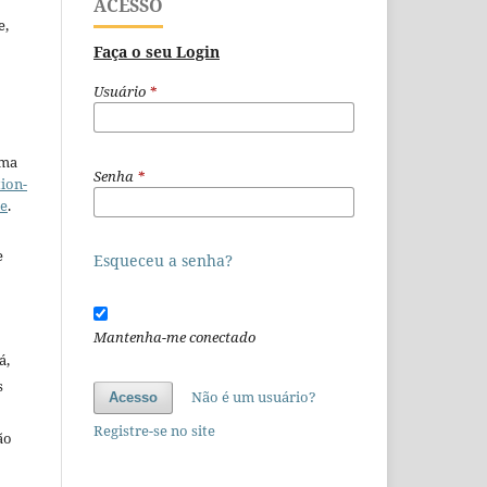
ACESSO
e,
Faça o seu Login
Usuário
*
uma
Senha
*
ion-
se
.
e
Esqueceu a senha?
Mantenha-me conectado
á,
s
Não é um usuário?
Acesso
Registre-se no site
ão
o