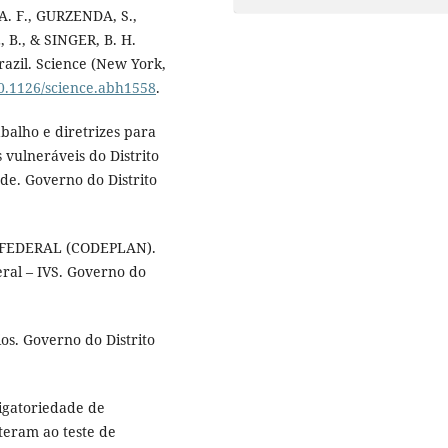
A. F., GURZENDA, S.,
 B., & SINGER, B. H.
azil. Science (New York,
10.1126/science.abh1558
.
balho e diretrizes para
 vulneráveis do Distrito
úde. Governo do Distrito
FEDERAL (CODEPLAN).
eral – IVS. Governo do
ios. Governo do Distrito
igatoriedade de
teram ao teste de