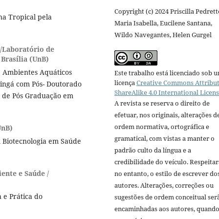
Copyright (c) 2024 Priscilla Pedrett
 Tropical pela
Maria Isabella, Eucilene Santana,
Wildo Navegantes, Helen Gurgel
/Laboratório de
Brasília (UnB)
e Ambientes Aquáticos
Este trabalho está licenciado sob 
licença
Creative Commons Attribut
ringá com Pós- Doutorado
ShareAlike 4.0 International Licen
a de Pós Graduação em
A revista se reserva o direito de
efetuar, nos originais, alterações d
ordem normativa, ortográfica e
UnB)
gramatical, com vistas a manter o
 Biotecnologia em Saúde
padrão culto da língua e a
credibilidade do veículo. Respeitar
ente e Saúde /
no entanto, o estilo de escrever do
autores. Alterações, correções ou
 e Prática do
sugestões de ordem conceitual ser
encaminhadas aos autores, quand