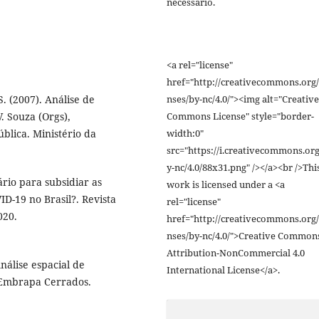
necessário.
<a rel="license"
href="http://creativecommons.org/
nses/by-nc/4.0/"><img alt="Creative
. (2007). Análise de
Commons License" style="border-
. Souza (Orgs),
width:0"
ública. Ministério da
src="https://i.creativecommons.org
y-nc/4.0/88x31.png" /></a><br />Thi
ário para subsidiar as
work is licensed under a <a
D-19 no Brasil?. Revista
rel="license"
020.
href="http://creativecommons.org/
nses/by-nc/4.0/">Creative Common
Attribution-NonCommercial 4.0
álise espacial de
International License</a>.
. Embrapa Cerrados.