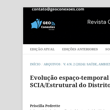
EDIÇÃO ATUAL
EDIÇÕES ANTERIORES
SO
INÍCIO
/
ARQUIVOS
/
V. 4 N. 2 (2024): SAÚDE, AM
Evolução espaço-temporal 
SCIA/Estrutural do Distrit
Priscilla Pedrette