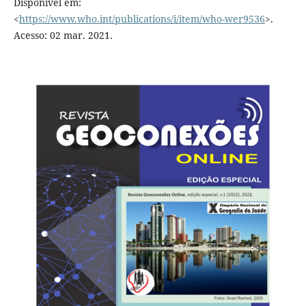
Disponível em:
<
https://www.who.int/publications/i/item/who-wer9536
>.
Acesso: 02 mar. 2021.