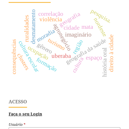
pesquisa.
desmatamento
correlação
geografia
ruralidades
violência
nordeste
agronegócio
mata
cidade
moradia
imaginário
direito à cidade
turismo
geografia da saúde
região
consequências
cultura escolar
gênero
ocupação
história oral
clusters
uberaba
espaço
cultura
formação
ACESSO
Faça o seu Login
Usuário
*