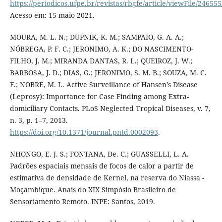
https://periodicos.ufpe.br/revistas/rbgfe/article/viewFile/24655
Acesso em: 15 maio 2021.
MOURA, M. L. N.; DUPNIK, K. M.; SAMPAIO, G. A. A.;
NÓBREGA, P. F. C.; JERONIMO, A. K.; DO NASCIMENTO-
FILHO, J. M.; MIRANDA DANTAS, R. L.; QUEIROZ, J. W.;
BARBOSA, J. D.; DIAS, G.; JERONIMO, S. M. B.; SOUZA, M. C.
F.; NOBRE, M. L. Active Surveillance of Hansen’s Disease
(Leprosy): Importance for Case Finding among Extra-
domiciliary Contacts. PLoS Neglected Tropical Diseases, v. 7,
n. 3, p. 1–7, 2013.
https://doi.org/10.1371/journal.pntd.0002093
.
NHONGO, E. J. S.; FONTANA, De. C.; GUASSELLI, L. A.
Padrões espaciais mensais de focos de calor a partir de
estimativa de densidade de Kernel, na reserva do Niassa -
Moçambique. Anais do XIX Simpósio Brasileiro de
Sensoriamento Remoto. INPE: Santos, 2019.