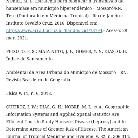
NOBRE, M. L. Estratégia para bloquear a transmissão da
hanseníase em município hiperendêmico – Mossoró/RN.
Tese (Doutorado em Medicina Tropical) - Rio de Janeiro:
Instituto Osvaldo Cruz, 2016. Disponível em:
https://www.arca.fiocruz.br/handle/icict/18794
> Acesso: 28
mar. 2021.
PEIXOTO, F. S.; MAIA NETO, J. F.; GOMES, Y. N. DIAS, G. H.
Índice de Saneamento
Ambiental da Área Urbana do Município de Mossoró – RN.
Revista Brasileira de Geografia
Física v. 11, n. 6, 2018.
QUEIROZ, J. W.; DIAS, G. H.; NOBRE, M. L. et al. Geographic
Information Systems and Applied Spatial Statistics Are
Efficient Tools to Study Hansen's Disease (Leprosy) and to
Determine Areas of Greater Risk of Disease. The American
Journal of Tropical Medicine and Hygiene, v. 82, p. 306-314,