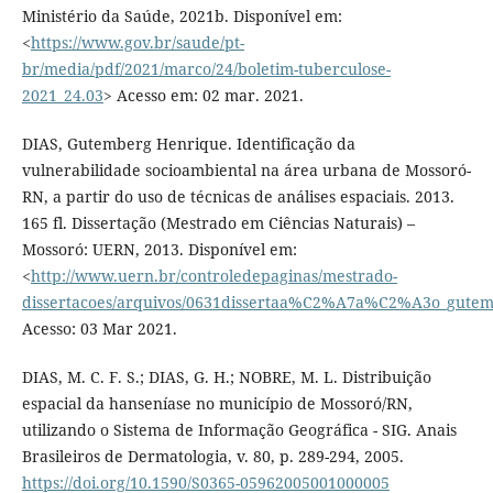
Ministério da Saúde, 2021b. Disponível em:
<
https://www.gov.br/saude/pt-
br/media/pdf/2021/marco/24/boletim-tuberculose-
2021_24.03
> Acesso em: 02 mar. 2021.
DIAS, Gutemberg Henrique. Identificação da
vulnerabilidade socioambiental na área urbana de Mossoró-
RN, a partir do uso de técnicas de análises espaciais. 2013.
165 fl. Dissertação (Mestrado em Ciências Naturais) –
Mossoró: UERN, 2013. Disponível em:
<
http://www.uern.br/controledepaginas/mestrado-
dissertacoes/arquivos/0631dissertaa%C2%A7a%C2%A3o_gutem
Acesso: 03 Mar 2021.
DIAS, M. C. F. S.; DIAS, G. H.; NOBRE, M. L. Distribuição
espacial da hanseníase no município de Mossoró/RN,
utilizando o Sistema de Informação Geográfica - SIG. Anais
Brasileiros de Dermatologia, v. 80, p. 289-294, 2005.
https://doi.org/10.1590/S0365-05962005001000005