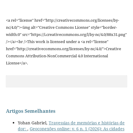
<a rel="license" href="http://creativecommons.org/licenses/by-
nc/4.0/"><img alt="Creative Commons License" style="border-
width:0" src="https://i.creativecommons.org/l/by-nc/4.0/88x31.png"
/></a><br />This work is licensed under a <a rel="license"
href="http://creativecommons.org/licenses/by-nc/4.0/">Creative
Commons Attribution-NonCommercial 4.0 International
License</a>.
Artigos Semelhantes
Yohan Gabriel,
Travessias de memórias e histórias de
dor:
,
Geoconexões online: v. 6 n. 1 (2026): As cidades