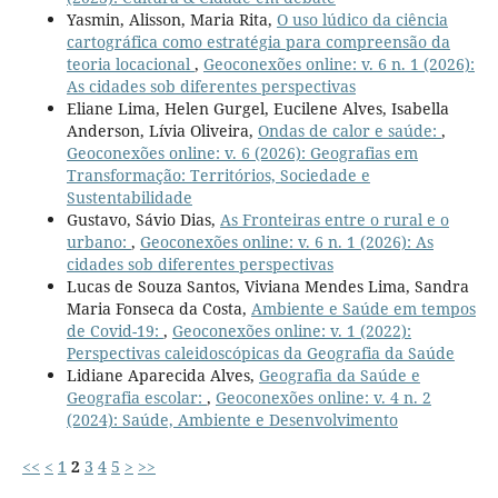
Yasmin, Alisson, Maria Rita,
O uso lúdico da ciência
cartográfica como estratégia para compreensão da
teoria locacional
,
Geoconexões online: v. 6 n. 1 (2026):
As cidades sob diferentes perspectivas
Eliane Lima, Helen Gurgel, Eucilene Alves, Isabella
Anderson, Lívia Oliveira,
Ondas de calor e saúde:
,
Geoconexões online: v. 6 (2026): Geografias em
Transformação: Territórios, Sociedade e
Sustentabilidade
Gustavo, Sávio Dias,
As Fronteiras entre o rural e o
urbano:
,
Geoconexões online: v. 6 n. 1 (2026): As
cidades sob diferentes perspectivas
Lucas de Souza Santos, Viviana Mendes Lima, Sandra
Maria Fonseca da Costa,
Ambiente e Saúde em tempos
de Covid-19:
,
Geoconexões online: v. 1 (2022):
Perspectivas caleidoscópicas da Geografia da Saúde
Lidiane Aparecida Alves,
Geografia da Saúde e
Geografia escolar:
,
Geoconexões online: v. 4 n. 2
(2024): Saúde, Ambiente e Desenvolvimento
<<
<
1
2
3
4
5
>
>>