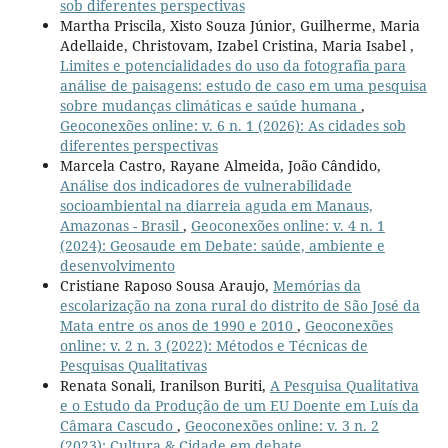
sob diferentes perspectivas
Martha Priscila, Xisto Souza Júnior, Guilherme, Maria
Adellaide, Christovam, Izabel Cristina, Maria Isabel ,
Limites e potencialidades do uso da fotografia para
análise de paisagens: estudo de caso em uma pesquisa
sobre mudanças climáticas e saúde humana
,
Geoconexões online: v. 6 n. 1 (2026): As cidades sob
diferentes perspectivas
Marcela Castro, Rayane Almeida, João Cândido,
Análise dos indicadores de vulnerabilidade
socioambiental na diarreia aguda em Manaus,
Amazonas - Brasil
,
Geoconexões online: v. 4 n. 1
(2024): Geosaude em Debate: saúde, ambiente e
desenvolvimento
Cristiane Raposo Sousa Araujo,
Memórias da
escolarização na zona rural do distrito de São José da
Mata entre os anos de 1990 e 2010
,
Geoconexões
online: v. 2 n. 3 (2022): Métodos e Técnicas de
Pesquisas Qualitativas
Renata Sonali, Iranilson Buriti,
A Pesquisa Qualitativa
e o Estudo da Produção de um EU Doente em Luís da
Câmara Cascudo
,
Geoconexões online: v. 3 n. 2
(2023): Cultura & Cidade em debate