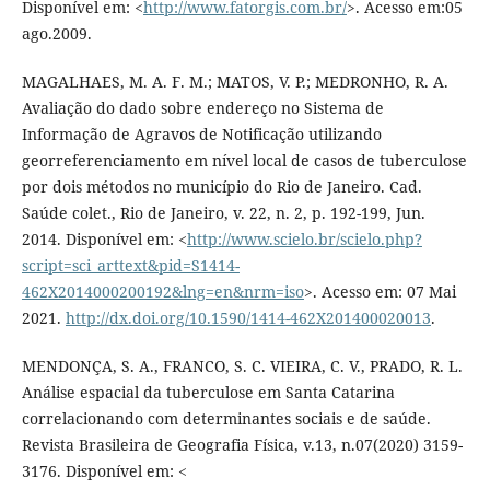
Disponível em: <
http://www.fatorgis.com.br/
>. Acesso em:05
ago.2009.
MAGALHAES, M. A. F. M.; MATOS, V. P.; MEDRONHO, R. A.
Avaliação do dado sobre endereço no Sistema de
Informação de Agravos de Notificação utilizando
georreferenciamento em nível local de casos de tuberculose
por dois métodos no município do Rio de Janeiro. Cad.
Saúde colet., Rio de Janeiro, v. 22, n. 2, p. 192-199, Jun.
2014. Disponível em: <
http://www.scielo.br/scielo.php?
script=sci_arttext&pid=S1414-
462X2014000200192&lng=en&nrm=iso
>. Acesso em: 07 Mai
2021.
http://dx.doi.org/10.1590/1414-462X201400020013
.
MENDONÇA, S. A., FRANCO, S. C. VIEIRA, C. V., PRADO, R. L.
Análise espacial da tuberculose em Santa Catarina
correlacionando com determinantes sociais e de saúde.
Revista Brasileira de Geografia Física, v.13, n.07(2020) 3159-
3176. Disponível em: <