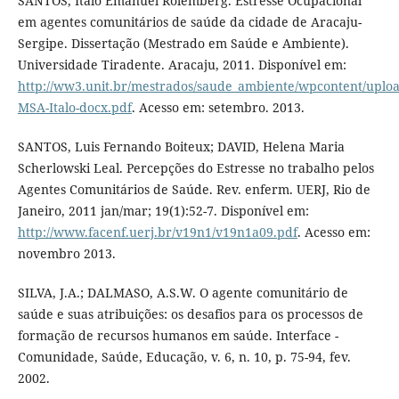
SANTOS, Ítalo Emanuel Rolemberg. Estresse Ocupacional
em agentes comunitários de saúde da cidade de Aracaju-
Sergipe. Dissertação (Mestrado em Saúde e Ambiente).
Universidade Tiradente. Aracaju, 2011. Disponível em:
http://ww3.unit.br/mestrados/saude_ambiente/wpcontent/uploa
MSA-Italo-docx.pdf
. Acesso em: setembro. 2013.
SANTOS, Luis Fernando Boiteux; DAVID, Helena Maria
Scherlowski Leal. Percepções do Estresse no trabalho pelos
Agentes Comunitários de Saúde. Rev. enferm. UERJ, Rio de
Janeiro, 2011 jan/mar; 19(1):52-7. Disponível em:
http://www.facenf.uerj.br/v19n1/v19n1a09.pdf
. Acesso em:
novembro 2013.
SILVA, J.A.; DALMASO, A.S.W. O agente comunitário de
saúde e suas atribuições: os desafios para os processos de
formação de recursos humanos em saúde. Interface -
Comunidade, Saúde, Educação, v. 6, n. 10, p. 75-94, fev.
2002.