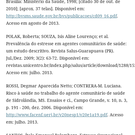
Brasília: Ministério da Saúde, 1998; [citado 30 de out. de
2010]; [aprox. 37 telas]. Disponível em:
http://bvsms.saude.gov.br/bvs/publicacoes/cd09_16.pdf
.
Acesso em agosto de 2013.
POLAK, Roberta; SOUZA, Isis Aline Lourenço; et al.
Prevalência do estresse em agentes comunitários de saúde:
um estudo descritivo. Revista Salus-Guarapuava (PR).
Jul./Dez. 2009; 3(2): 63-72. Disponível em:
revistas.unicentro.br/index.php/salus/article/download/1288/1
Acesso em: julho. 2013.
ROSSI, Degmar Aparecida Netto; CONTRERA-M. Luciana.
Risco à saúde no trabalho do agente comunitário de saúde
de Sidrolândia, MS. Ensaios e ci., Campo Grande, v. 10, n. 3,
p. 191 - 200, dez. 2006. Disponível em:
http://www.facenf.uerj.br/v20nesp1/v20e1a19.pdf
. Acesso
em: julho. 2013.