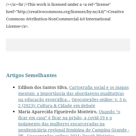
/></a><br />This work is licensed under a <a rel="license"
href="http://creativecommons.org/licenses/by-nc/4.0/">Creative
Commons Attribution-NonCommercial 4.0 International
License</a>.
Artigos Semelhantes
Edilson dos Santos Silva,
Cartografia social e os mapas
mentais: a importância das abordagens qualitativas
na educação geográfica.
,
Geoconexões online: v. 3 n.
2 (2023): Cultura & Cidade em debate
Maria Aparecida Figueiredo Monteiro,
Quando “o
ficar em casa” é ficar na prisão, a covid-19 e o
isolamento das mulheres encarceradas na
peniteniciária regional feminina de Campina Grande -
PB
,
Geoconexões online: 2021: Dossiê Histórias,