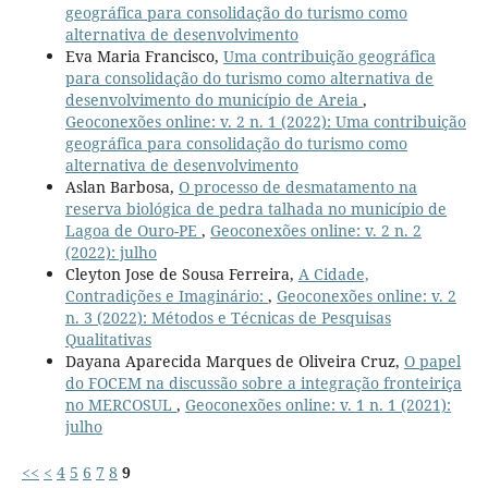
geográfica para consolidação do turismo como
alternativa de desenvolvimento
Eva Maria Francisco,
Uma contribuição geográfica
para consolidação do turismo como alternativa de
desenvolvimento do município de Areia
,
Geoconexões online: v. 2 n. 1 (2022): Uma contribuição
geográfica para consolidação do turismo como
alternativa de desenvolvimento
Aslan Barbosa,
O processo de desmatamento na
reserva biológica de pedra talhada no município de
Lagoa de Ouro-PE
,
Geoconexões online: v. 2 n. 2
(2022): julho
Cleyton Jose de Sousa Ferreira,
A Cidade,
Contradições e Imaginário:
,
Geoconexões online: v. 2
n. 3 (2022): Métodos e Técnicas de Pesquisas
Qualitativas
Dayana Aparecida Marques de Oliveira Cruz,
O papel
do FOCEM na discussão sobre a integração fronteiriça
no MERCOSUL
,
Geoconexões online: v. 1 n. 1 (2021):
julho
<<
<
4
5
6
7
8
9