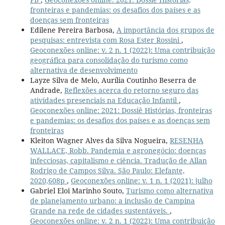
fronteiras e pandemias: os desafios dos países e as
doenças sem fronteiras
Edilene Pereira Barbosa,
A importância dos grupos de
pesquisas: entrevista com Rosa Ester Rossini
,
Geoconexões online: v. 2 n. 1 (2022): Uma contribuição
geográfica para consolidação do turismo como
alternativa de desenvolvimento
Layze Silva de Melo, Aurília Coutinho Beserra de
Andrade,
Reflexões acerca do retorno seguro das
atividades presenciais na Educação Infantil
,
Geoconexões online: 2021: Dossiê Histórias, fronteiras
e pandemias: os desafios dos países e as doenças sem
fronteiras
Kleiton Wagner Alves da Silva Nogueira,
RESENHA
WALLACE, Robb. Pandemia e agronegócio: doenças
infecciosas, capitalismo e ciência. Tradução de Allan
Rodrigo de Campos Silva. São Paulo: Elefante,
2020,608p
,
Geoconexões online: v. 1 n. 1 (2021): julho
Gabriel Eloi Marinho Souto,
Turismo como alternativa
de planejamento urbano: a inclusão de Campina
Grande na rede de cidades sustentáveis.
,
Geoconexões online: v. 2 n. 1 (2022): Uma contribuição