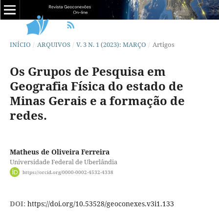
INÍCIO
/
ARQUIVOS
/
V. 3 N. 1 (2023): MARÇO
/
Artigos
Os Grupos de Pesquisa em
Geografia Física do estado de
Minas Gerais e a formação de
redes.
Matheus de Oliveira Ferreira
Universidade Federal de Uberlândia
https://orcid.org/0000-0002-4532-4338
DOI:
https://doi.org/10.53528/geoconexes.v3i1.133