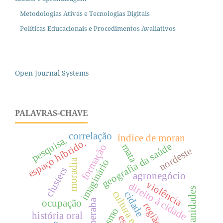
Metodologias Ativas e Tecnologias Digitais
Políticas Educacionais e Procedimentos Avaliativos
Open Journal Systems
PALAVRAS-CHAVE
correlação
índice de moran
pesquisa.
espaço híbrido.
geografia da saúde
mata
formação
nordeste
imaginário
moradia
clusters
agronegócio
violência
direito à cidade
, urbanidades
cultura escolar
cidade
uberaba
ocupação
região
turismo
história oral