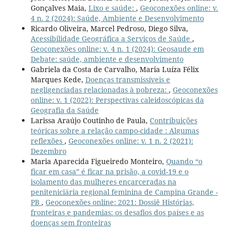
Gonçalves Maia,
Lixo e saúde:
,
Geoconexões online: v.
4 n. 2 (2024): Saúde, Ambiente e Desenvolvimento
Ricardo Oliveira, Marcel Pedroso, Diego Silva,
Acessibilidade Geográfica a Serviços de Saúde
,
Geoconexões online: v. 4 n. 1 (2024): Geosaude em
Debate: saúde, ambiente e desenvolvimento
Gabriela da Costa de Carvalho, Maria Luíza Félix
Marques Kede,
Doenças transmissíveis e
negligenciadas relacionadas à pobreza:
,
Geoconexões
online: v. 1 (2022): Perspectivas caleidoscópicas da
Geografia da Saúde
Larissa Araújo Coutinho de Paula,
Contribuições
teóricas sobre a relação campo-cidade : Algumas
reflexões
,
Geoconexões online: v. 1 n. 2 (2021):
Dezembro
Maria Aparecida Figueiredo Monteiro,
Quando “o
ficar em casa” é ficar na prisão, a covid-19 e o
isolamento das mulheres encarceradas na
peniteniciária regional feminina de Campina Grande -
PB
,
Geoconexões online: 2021: Dossiê Histórias,
fronteiras e pandemias: os desafios dos países e as
doenças sem fronteiras