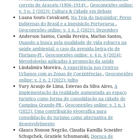
correio de Aracaju (1906–1914):
,
Geoconexões online:
v. 3 n. 2 (2023): Cultura & Cidade em debate
Luana Souto Cavalcanti,
Na Teia do Inquisidor: Povos
Indígenas do Brasil e a Inquisição Portuguesa
,
Geoconexões online: v. 1 n. 2 (2021): Dezembro
Anderson Santos, Camila Pereira, Marlon Santos,
Quando a busca pela qualidade de vida esbarra na
saúde ambiental: o caso da avenida beira-rio de
Floriano-PI
,
Geoconexões online: v. 4 n. 4 (2024):
Metodologias aplicadas à promoção da saúde
Lindalmira Moreira,
A experiência nos Centros
Urbanos com as Zonas de Coexistências
,
Geoconexões
online: v. 2 n. 2 (2022): julho
Yury Araujo de Lima, Estevao da Silva Aires,
A
implementação da realidade aumentada ao espaço
turístico como forma de consolidação na cidade de
Campina Grande-PB
,
Geoconexões online: v. 2 n. 1
(2022): Uma contribuição geográfica para
consolidação do turismo como alternativa de
desenvolvimento
Glauco Nonose Negrão, Claudia Kamilla Scneider
Schupchek, Graziele Schumanski,
Doença de