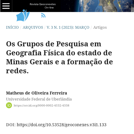
INÍCIO
/
ARQUIVOS
/
V. 3 N. 1 (2023): MARÇO
/
Artigos
Os Grupos de Pesquisa em
Geografia Física do estado de
Minas Gerais e a formação de
redes.
Matheus de Oliveira Ferreira
Universidade Federal de Uberlândia
https://orcid.org/0000-0002-4532-4338
DOI:
https://doi.org/10.53528/geoconexes.v3i1.133