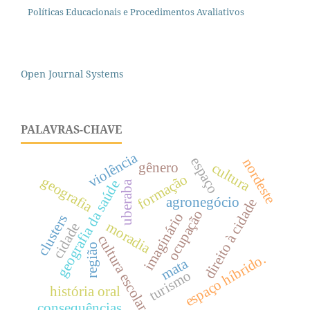
Políticas Educacionais e Procedimentos Avaliativos
Open Journal Systems
PALAVRAS-CHAVE
violência
espaço
nordeste
gênero
cultura
formação
geografia
geografia da saúde
uberaba
agronegócio
direito à cidade
ocupação
imaginário
clusters
moradia
cidade
cultura escolar
região
espaço híbrido.
mata
turismo
história oral
consequências