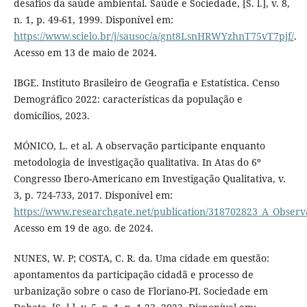
desafios da saúde ambiental. Saúde e Sociedade, [S. l.], v. 8,
n. 1, p. 49-61, 1999. Disponível em:
https://www.scielo.br/j/sausoc/a/gnt8LsnHRWYzhnT75vT7pjf/
.
Acesso em 13 de maio de 2024.
IBGE. Instituto Brasileiro de Geografia e Estatística. Censo
Demográfico 2022: características da população e
domicílios, 2023.
MÓNICO, L. et al. A observação participante enquanto
metodologia de investigação qualitativa. In Atas do 6º
Congresso Ibero-Americano em Investigação Qualitativa, v.
3, p. 724-733, 2017. Disponível em:
https://www.researchgate.net/publication/318702823_A_Observ
Acesso em 19 de ago. de 2024.
NUNES, W. P; COSTA, C. R. da. Uma cidade em questão:
apontamentos da participação cidadã e processo de
urbanização sobre o caso de Floriano-PI. Sociedade em