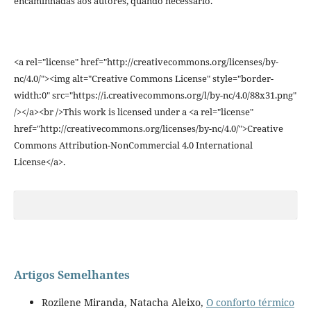
encaminhadas aos autores, quando necessário.
<a rel="license" href="http://creativecommons.org/licenses/by-
nc/4.0/"><img alt="Creative Commons License" style="border-
width:0" src="https://i.creativecommons.org/l/by-nc/4.0/88x31.png"
/></a><br />This work is licensed under a <a rel="license"
href="http://creativecommons.org/licenses/by-nc/4.0/">Creative
Commons Attribution-NonCommercial 4.0 International
License</a>.
Artigos Semelhantes
Rozilene Miranda, Natacha Aleixo,
O conforto térmico