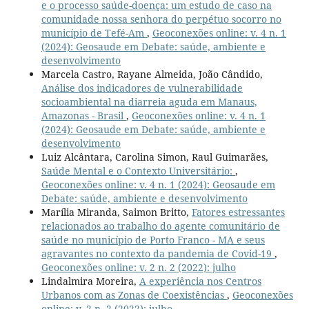
e o processo saúde-doença: um estudo de caso na
comunidade nossa senhora do perpétuo socorro no
município de Tefé-Am
,
Geoconexões online: v. 4 n. 1
(2024): Geosaude em Debate: saúde, ambiente e
desenvolvimento
Marcela Castro, Rayane Almeida, João Cândido,
Análise dos indicadores de vulnerabilidade
socioambiental na diarreia aguda em Manaus,
Amazonas - Brasil
,
Geoconexões online: v. 4 n. 1
(2024): Geosaude em Debate: saúde, ambiente e
desenvolvimento
Luiz Alcântara, Carolina Simon, Raul Guimarães,
Saúde Mental e o Contexto Universitário:
,
Geoconexões online: v. 4 n. 1 (2024): Geosaude em
Debate: saúde, ambiente e desenvolvimento
Marília Miranda, Saimon Britto,
Fatores estressantes
relacionados ao trabalho do agente comunitário de
saúde no município de Porto Franco - MA e seus
agravantes no contexto da pandemia de Covid-19
,
Geoconexões online: v. 2 n. 2 (2022): julho
Lindalmira Moreira,
A experiência nos Centros
Urbanos com as Zonas de Coexistências
,
Geoconexões
online: v. 2 n. 2 (2022): julho