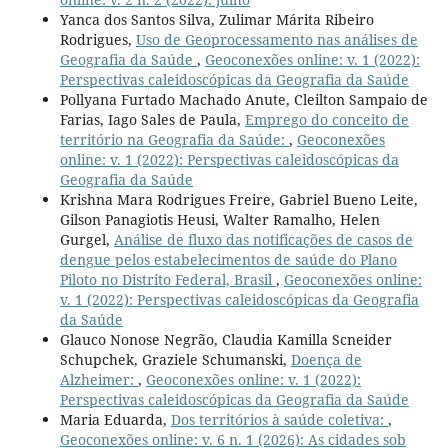
Yanca dos Santos Silva, Zulimar Márita Ribeiro
Rodrigues,
Uso de Geoprocessamento nas análises de
Geografia da Saúde
,
Geoconexões online: v. 1 (2022):
Perspectivas caleidoscópicas da Geografia da Saúde
Pollyana Furtado Machado Anute, Cleilton Sampaio de
Farias, Iago Sales de Paula,
Emprego do conceito de
território na Geografia da Saúde:
,
Geoconexões
online: v. 1 (2022): Perspectivas caleidoscópicas da
Geografia da Saúde
Krishna Mara Rodrigues Freire, Gabriel Bueno Leite,
Gilson Panagiotis Heusi, Walter Ramalho, Helen
Gurgel,
Análise de fluxo das notificações de casos de
dengue pelos estabelecimentos de saúde do Plano
Piloto no Distrito Federal, Brasil
,
Geoconexões online:
v. 1 (2022): Perspectivas caleidoscópicas da Geografia
da Saúde
Glauco Nonose Negrão, Claudia Kamilla Scneider
Schupchek, Graziele Schumanski,
Doença de
Alzheimer:
,
Geoconexões online: v. 1 (2022):
Perspectivas caleidoscópicas da Geografia da Saúde
Maria Eduarda,
Dos territórios à saúde coletiva:
,
Geoconexões online: v. 6 n. 1 (2026): As cidades sob