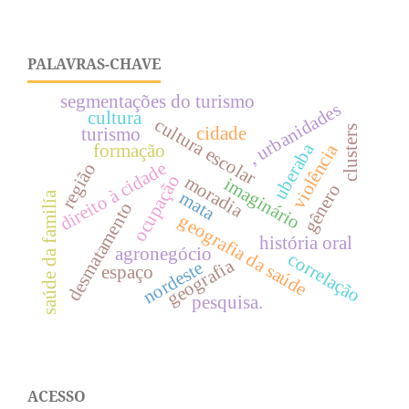
PALAVRAS-CHAVE
segmentações do turismo
, urbanidades
cultura
cultura escolar
cidade
clusters
turismo
uberaba
violência
formação
direito à cidade
região
ocupação
moradia
imaginário
gênero
mata
saúde da familía
desmatamento
geografia da saúde
história oral
agronegócio
correlação
geografia
nordeste
espaço
pesquisa.
ACESSO