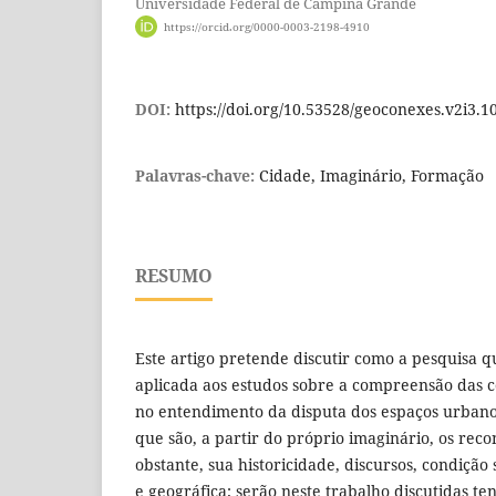
Universidade Federal de Campina Grande
https://orcid.org/0000-0003-2198-4910
DOI:
https://doi.org/10.53528/geoconexes.v2i3.1
Palavras-chave:
Cidade, Imaginário, Formação
RESUMO
Este artigo pretende discutir como a pesquisa qu
aplicada aos estudos sobre a compreensão das co
no entendimento da disputa dos espaços urbanos
que são, a partir do próprio imaginário, os rec
obstante, sua historicidade, discursos, condição 
e geográfica; serão neste trabalho discutidas te