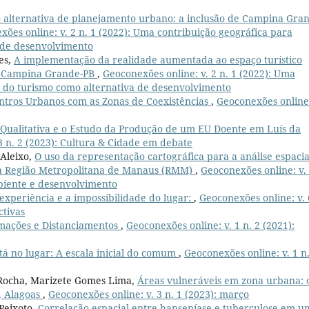
alternativa de planejamento urbano: a inclusão de Campina Gra
ões online: v. 2 n. 1 (2022): Uma contribuição geográfica para
 de desenvolvimento
es,
A implementação da realidade aumentada ao espaço turístico
e Campina Grande-PB
,
Geoconexões online: v. 2 n. 1 (2022): Uma
o do turismo como alternativa de desenvolvimento
ntros Urbanos com as Zonas de Coexistências
,
Geoconexões online:
 Qualitativa e o Estudo da Produção de um EU Doente em Luís da
3 n. 2 (2023): Cultura & Cidade em debate
 Aleixo,
O uso da representação cartográfica para a análise espacia
na Região Metropolitana de Manaus (RMM)
,
Geoconexões online: v. 
biente e desenvolvimento
experiência e a impossibilidade do lugar:
,
Geoconexões online: v. 
ctivas
imações e Distanciamentos
,
Geoconexões online: v. 1 n. 2 (2021):
tá no lugar: A escala inicial do comum
,
Geoconexões online: v. 1 n.
 Rocha, Marizete Gomes Lima,
Áreas vulneráveis em zona urbana: 
, Alagoas
,
Geoconexões online: v. 3 n. 1 (2023): março
Peixoto,
Correlação espacial entre hanseníase e tuberculose em u