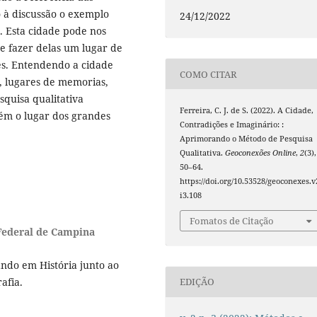
o à discussão o exemplo
24/12/2022
 Esta cidade pode nos
 fazer delas um lugar de
es. Entendendo a cidade
COMO CITAR
, lugares de memorias,
squisa qualitativa
Ferreira, C. J. de S. (2022). A Cidade,
bém o lugar dos grandes
Contradições e Imaginário: :
Aprimorando o Método de Pesquisa
Qualitativa.
Geoconexões Online
,
2
(3),
50–64.
https://doi.org/10.53528/geoconexes.v
i3.108
Fomatos de Citação
Federal de Campina
ndo em História junto ao
EDIÇÃO
afia.