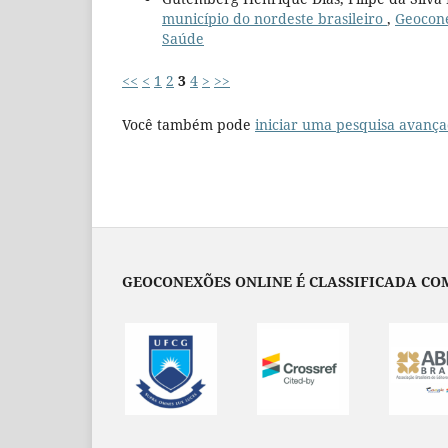
município do nordeste brasileiro
,
Geocone
Saúde
<<
<
1
2
3
4
>
>>
Você também pode
iniciar uma pesquisa avança
GEOCONEXÕES ONLINE É CLASSIFICADA COM