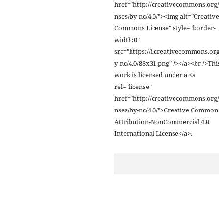
href="http://creativecommons.org/
nses/by-nc/4.0/"><img alt="Creative
Commons License" style="border-
width:0"
src="https://i.creativecommons.org
y-nc/4.0/88x31.png" /></a><br />Thi
work is licensed under a <a
rel="license"
href="http://creativecommons.org/
nses/by-nc/4.0/">Creative Common
Attribution-NonCommercial 4.0
International License</a>.