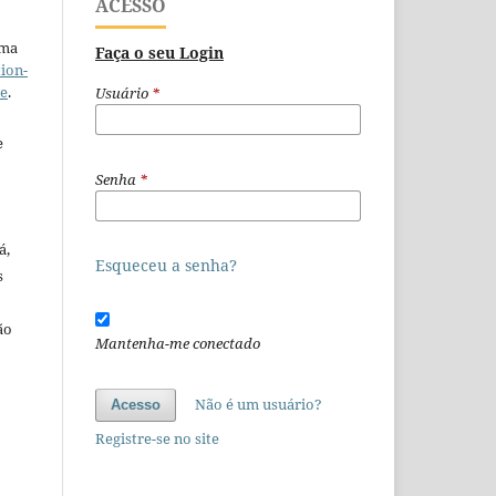
ACESSO
uma
Faça o seu Login
ion-
se
.
Usuário
*
e
Senha
*
á,
Esqueceu a senha?
s
ão
Mantenha-me conectado
o
Não é um usuário?
Acesso
Registre-se no site