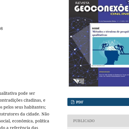
08
alitativa pode ser
ntradições citadinas, e
PDF
 pelos seus habitantes;
onstrutores da cidade. Não
social, econômica, política
PUBLICADO
ndo a referência das