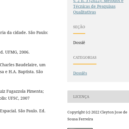
v. 2 n. 3 (2022): Métodos e
Técnicas de Pesquisas
Qualitativas
SEÇÃO
ria da cidade. São Paulo:
Dossiê
Ed. UFMG, 2006.
CATEGORIAS
: Charles Baudelaire, um
sa e H.A. Baptista. São
Dossiês
uiz Fugazzola Pimenta;
LICENÇA
lis: UFSC, 2007
spacial. São Paulo. Ed.
Copyright (c) 2022 Cleyton Jose de
Sousa Ferreira