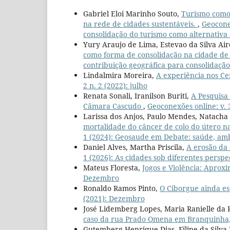
Gabriel Eloi Marinho Souto,
Turismo como 
na rede de cidades sustentáveis.
,
Geoconex
consolidação do turismo como alternativa
Yury Araujo de Lima, Estevao da Silva Air
como forma de consolidação na cidade d
contribuição geográfica para consolidaçã
Lindalmira Moreira,
A experiência nos Ce
2 n. 2 (2022): julho
Renata Sonali, Iranilson Buriti,
A Pesquisa
Câmara Cascudo
,
Geoconexões online: v. 
Larissa dos Anjos, Paulo Mendes, Natacha
mortalidade do câncer de colo do útero 
1 (2024): Geosaude em Debate: saúde, am
Daniel Alves, Martha Priscila,
A erosão da 
1 (2026): As cidades sob diferentes perspe
Mateus Floresta,
Jogos e Violência: Aprox
Dezembro
Ronaldo Ramos Pinto,
O Ciborgue ainda es
(2021): Dezembro
José Lidemberg Lopes, Maria Ranielle da
caso da rua Prado Omena em Branquinha
Gutemberg Henrique Dias, Filipe da Silva 