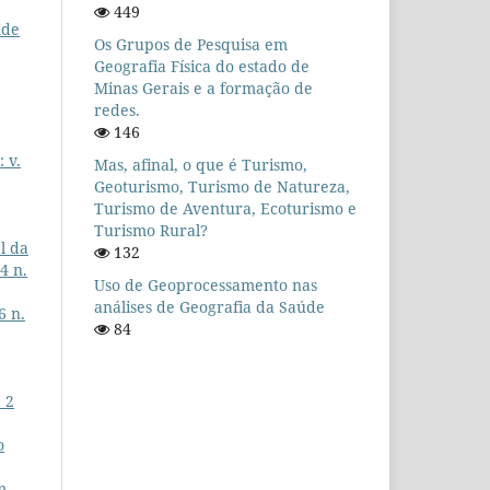
449
nde
Os Grupos de Pesquisa em
Geografia Física do estado de
Minas Gerais e a formação de
redes.
146
 v.
Mas, afinal, o que é Turismo,
Geoturismo, Turismo de Natureza,
Turismo de Aventura, Ecoturismo e
Turismo Rural?
l da
132
4 n.
Uso de Geoprocessamento nas
análises de Geografia da Saúde
6 n.
84
 2
o
m