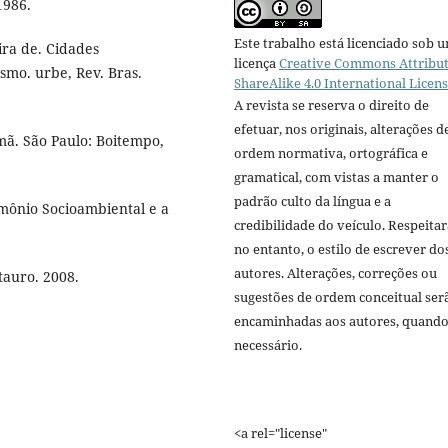
1986.
Este trabalho está licenciado sob 
ira de. Cidades
licença
Creative Commons Attribut
ismo. urbe, Rev. Bras.
ShareAlike 4.0 International Licen
A revista se reserva o direito de
efetuar, nos originais, alterações d
mã. São Paulo: Boitempo,
ordem normativa, ortográfica e
gramatical, com vistas a manter o
padrão culto da língua e a
mônio Socioambiental e a
credibilidade do veículo. Respeitar
no entanto, o estilo de escrever do
autores. Alterações, correções ou
tauro. 2008.
sugestões de ordem conceitual ser
encaminhadas aos autores, quand
necessário.
<a rel="license"